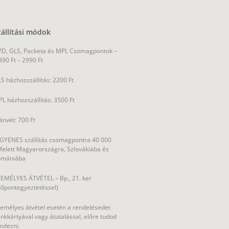
zállítási módok
D, GLS, Packeta és MPL Csomagpontok –
390 Ft – 2990 Ft
S házhozszállítás: 2200 Ft
L házhozszállítás: 3500 Ft
ánvét: 700 Ft
GYENES szállítás csomagpontra 40 000
 felett Magyarországra, Szlovákiába és
omániába
EMÉLYES ÁTVÉTEL – Bp., 21. ker
dőpontegyeztetéssel)
emélyes átvétel esetén a rendelésedet
nkkártyával vagy átutalással, előre tudod
ndezni.