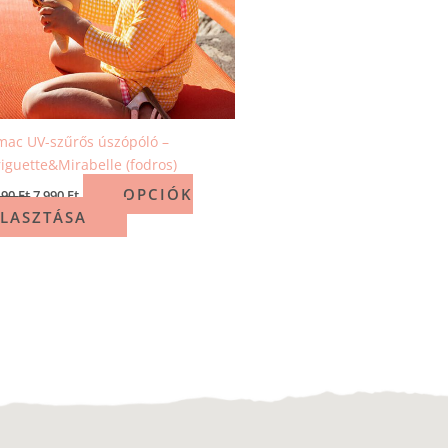
ac UV-szűrős úszópóló –
iguette&Mirabelle (fodros)
OPCIÓK
190
Ft
7 990
Ft
LASZTÁSA