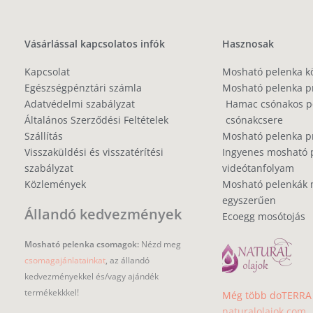
Vásárlással kapcsolatos infók
Hasznosak
Kapcsolat
Mosható pelenka k
Egészségpénztári számla
Mosható pelenka p
Adatvédelmi szabályzat
Hamac csónakos pe
Általános Szerződési Feltételek
csónakcsere
Szállítás
Mosható pelenka 
Visszaküldési és visszatérítési
Ingyenes mosható 
szabályzat
videótanfolyam
Közlemények
Mosható pelenkák 
egyszerűen
Állandó kedvezmények
Ecoegg mosótojás
Mosható pelenka csomagok:
Nézd meg
csomagajánlatainkat
, az állandó
kedvezményekkel és/vagy ajándék
termékekkkel!
Még több doTERRA i
naturalolajok.com