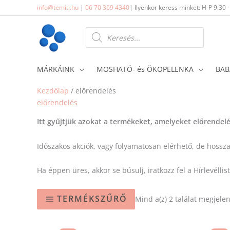
Skip
info@temiti.hu
|
06 70 369 4340
| Ilyenkor keress minket: H-P 9:30 
to
content
Products
search
MÁRKÁINK
MOSHATÓ- és ÖKOPELENKA
BAB
Kezdőlap
/ előrendelés
előrendelés
Itt gyűjtjük azokat a termékeket, amelyeket előrendel
Időszakos akciók, vagy folyamatosan elérhető, de hossza
Ha éppen üres, akkor se búsulj, iratkozz fel a Hírlevélli
TERMÉKSZŰRŐ
Mind a(z) 2 találat megjelen