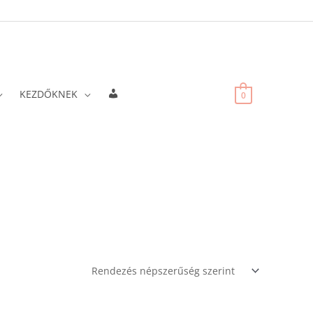
Fiókadatok
KEZDŐKNEK
0