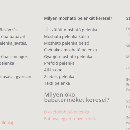
Milyen mosható pelenkát keresel?
S
DP
ölcsönzés
Újszülött mosható pelenka
1
róba babával
Mosható pelenka külső
lenka javítás,
Mosható pelenka belső
GL
Csónakos mosható pelenka
próbacsomagok
Gyapjú mosható pelenka
MP
pelenka
Prefold pelenka
ut
All in one
mosása, gyorsan,
Zsebes pelenka
IN
Textilpelenka
Ft
R
Milyen öko
babaterméket keresel?
SZ
(i
Öko eldobható pelenka
Sz
Babával együtt nővő ruhák
llóolaj:
ba
re