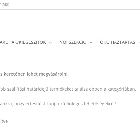
-17:00
ARUHÁK/KIEGÉSZÍTŐK
NŐI SZEKCIÓ
ÖKO HÁZTARTÁS
Sorted
by
popularity
és keretében lehet megvásárolni.
bb szállítási határidejű termékeket találsz ebben a kategóriában.
stánkra, hogy értesítést kapj a különleges lehetőségekről!
ítve