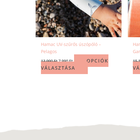
Hamac UV-szűrős úszópóló –
Ham
Pelagos
Gar
OPCIÓK
13 990
Ft
7 990
Ft
15 
VÁLASZTÁSA
VÁ