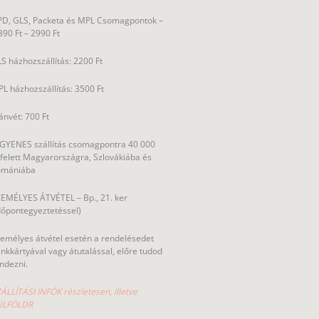
D, GLS, Packeta és MPL Csomagpontok –
390 Ft – 2990 Ft
S házhozszállítás: 2200 Ft
L házhozszállítás: 3500 Ft
ánvét: 700 Ft
GYENES szállítás csomagpontra 40 000
 felett Magyarországra, Szlovákiába és
omániába
EMÉLYES ÁTVÉTEL – Bp., 21. ker
dőpontegyeztetéssel)
emélyes átvétel esetén a rendelésedet
nkkártyával vagy átutalással, előre tudod
ndezni.
ÁLLÍTÁSI INFÓK részletesen, illetve
ÜLFÖLDR