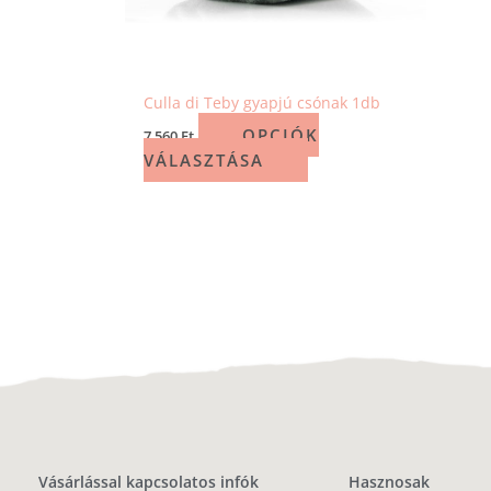
Culla di Teby gyapjú csónak 1db
OPCIÓK
7 560
Ft
VÁLASZTÁSA
Vásárlással kapcsolatos infók
Hasznosak