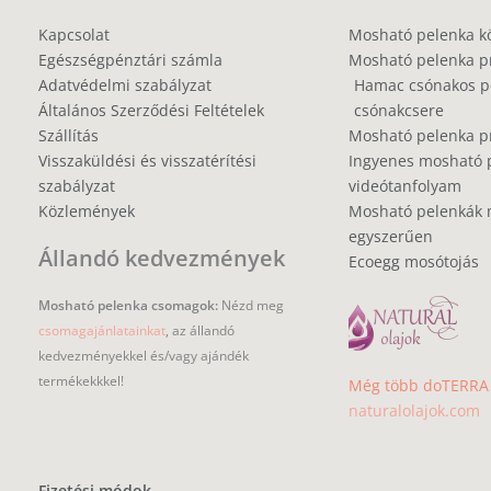
Kapcsolat
Mosható pelenka k
Egészségpénztári számla
Mosható pelenka p
Adatvédelmi szabályzat
Hamac csónakos pe
Általános Szerződési Feltételek
csónakcsere
Szállítás
Mosható pelenka 
Visszaküldési és visszatérítési
Ingyenes mosható 
szabályzat
videótanfolyam
Közlemények
Mosható pelenkák 
egyszerűen
Állandó kedvezmények
Ecoegg mosótojás
Mosható pelenka csomagok:
Nézd meg
csomagajánlatainkat
, az állandó
kedvezményekkel és/vagy ajándék
termékekkkel!
Még több doTERRA i
naturalolajok.com
Fizetési módok