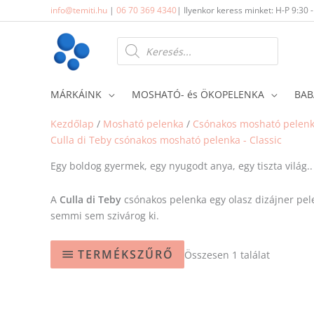
Skip
info@temiti.hu
|
06 70 369 4340
| Ilyenkor keress minket: H-P 9:30 
to
content
Products
search
MÁRKÁINK
MOSHATÓ- és ÖKOPELENKA
BAB
Kezdőlap
/
Mosható pelenka
/
Csónakos mosható pelen
Culla di Teby csónakos mosható pelenka - Classic
Egy boldog gyermek, egy nyugodt anya, egy tiszta világ..
A
Culla di Teby
csónakos pelenka egy olasz dizájner pele
semmi sem szivárog ki.
TERMÉKSZŰRŐ
Összesen 1 találat
Ennek