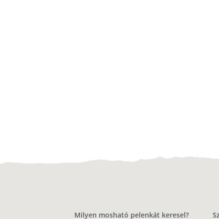
Milyen mosható pelenkát keresel?
S