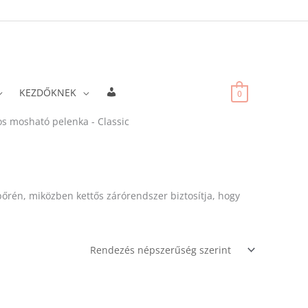
Fiókadatok
KEZDŐKNEK
0
os mosható pelenka - Classic
bőrén, miközben kettős zárórendszer biztosítja, hogy