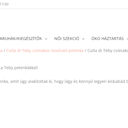
-17:00
ARUHÁK/KIEGÉSZÍTŐK
NŐI SZEKCIÓ
ÖKO HÁZTARTÁS
ka
/
Culla di Teby csónakos mosható pelenka
/ Culla di Teby csónak
 a Teby pelenkákkal!
nka, amit úgy alakítottak ki, hogy lágy és könnyű legyen kisbabád 