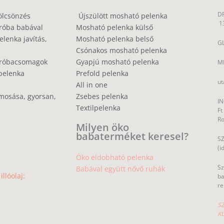
DP
ölcsönzés
Újszülött mosható pelenka
1
róba babával
Mosható pelenka külső
lenka javítás,
Mosható pelenka belső
GL
Csónakos mosható pelenka
próbacsomagok
Gyapjú mosható pelenka
MP
pelenka
Prefold pelenka
ut
All in one
mosása, gyorsan,
Zsebes pelenka
IN
Textilpelenka
Ft
R
Milyen öko
babaterméket keresel?
SZ
(i
Öko eldobható pelenka
Sz
Babával együtt nővő ruhák
llóolaj:
ba
re
SZ
K