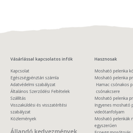
Vásárlással kapcsolatos infók
Hasznosak
Kapcsolat
Mosható pelenka k
Egészségpénztári számla
Mosható pelenka pr
Adatvédelmi szabályzat
Hamac csónakos pel
Általános Szerződési Feltételek
csónakcsere
Szállítás
Mosható pelenka 
Visszaküldési és visszatérítési
Ingyenes mosható 
szabályzat
videótanfolyam
Közlemények
Mosható pelenkák 
egyszerűen
Állandó kedvezmények
Ecoegg mosótojás