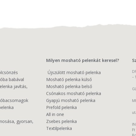
Milyen mosható pelenkát keresel?
S
DP
ölcsönzés
Újszülött mosható pelenka
–
óba babával
Mosható pelenka külső
enka javítás,
Mosható pelenka belső
GL
Csónakos mosható pelenka
próbacsomagok
Gyapjú mosható pelenka
MP
pelenka
Prefold pelenka
ut
All in one
mosása, gyorsan,
Zsebes pelenka
IN
Textilpelenka
Ft
R