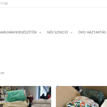
-17:00
BARUHÁK/KIEGÉSZÍTŐK
NŐI SZEKCIÓ
ÖKO HÁZTARTÁS
Sorted
by
popularity
tve
Ennek
a
terméknek
több