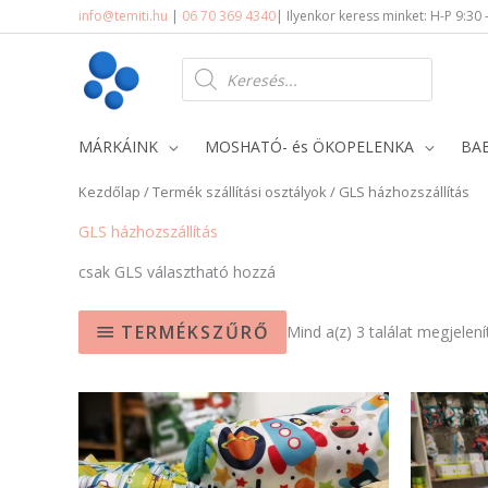
Skip
info@temiti.hu
|
06 70 369 4340
| Ilyenkor keress minket: H-P 9:30 
to
content
Products
search
MÁRKÁINK
MOSHATÓ- és ÖKOPELENKA
BA
Kezdőlap
/ Termék szállítási osztályok / GLS házhozszállítás
GLS házhozszállítás
csak GLS választható hozzá
TERMÉKSZŰRŐ
Mind a(z) 3 találat megjelení