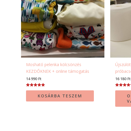
Mosható pelenka kölcsönzés
Újszülö
KEZDŐKNEK + online támogatás
próbacs
14 990
Ft
16 180
Ft
Értékelés:
Értékelés:
4.98
4.91
KOSÁRBA TESZEM
O
/ 5
/ 5
V