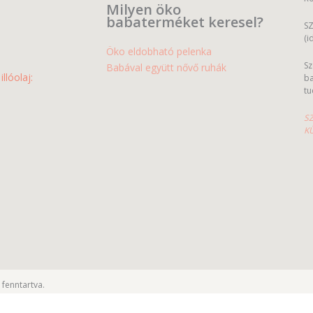
Milyen öko
babaterméket keresel?
SZ
(i
Öko eldobható pelenka
Sz
Babával együtt nővő ruhák
lóolaj:
ba
tu
SZ
K
 fenntartva.