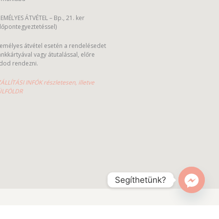
EMÉLYES ÁTVÉTEL – Bp., 21. ker
dőpontegyeztetéssel)
emélyes átvétel esetén a rendelésedet
nkkártyával vagy átutalással, előre
dod rendezni.
ÁLLÍTÁSI INFÓK részletesen, illetve
ÜLFÖLDR
Segíthetünk?