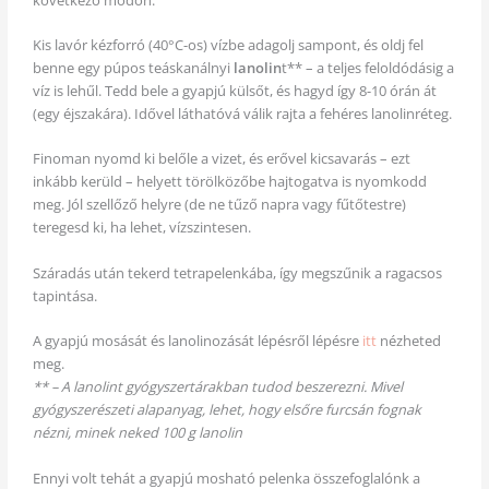
Kis lavór kézforró (40°C-os) vízbe adagolj sampont, és oldj fel
benne egy púpos teáskanálnyi
lanolin
t** – a teljes feloldódásig a
víz is lehűl. Tedd bele a gyapjú külsőt, és hagyd így 8-10 órán át
(egy éjszakára). Idővel láthatóvá válik rajta a fehéres lanolinréteg.
Finoman nyomd ki belőle a vizet, és erővel kicsavarás – ezt
inkább kerüld – helyett törölközőbe hajtogatva is nyomkodd
meg. Jól szellőző helyre (de ne tűző napra vagy fűtőtestre)
teregesd ki, ha lehet, vízszintesen.
Száradás után tekerd tetrapelenkába, így megszűnik a ragacsos
tapintása.
A gyapjú mosását és lanolinozását lépésről lépésre
itt
nézheted
meg.
** – A lanolint gyógyszertárakban tudod beszerezni. Mivel
gyógyszerészeti alapanyag, lehet, hogy elsőre furcsán fognak
nézni, minek neked 100 g lanolin
Ennyi volt tehát a gyapjú mosható pelenka összefoglalónk a