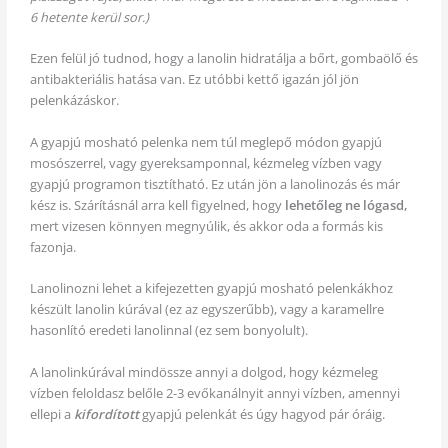
6 hetente kerül sor.)
Ezen felül jó tudnod, hogy a lanolin hidratálja a bőrt, gombaölő és
antibakteriális hatása van. Ez utóbbi kettő igazán jól jön
pelenkázáskor.
A gyapjú mosható pelenka nem túl meglepő módon gyapjú
mosószerrel, vagy gyereksamponnal, kézmeleg vízben vagy
gyapjú programon tisztítható. Ez után jön a lanolinozás és már
kész is. Szárításnál arra kell figyelned, hogy
lehetőleg ne lógasd,
mert vizesen könnyen megnyúlik, és akkor oda a formás kis
fazonja.
Lanolinozni lehet a kifejezetten gyapjú mosható pelenkákhoz
készült lanolin kúrával (ez az egyszerűbb), vagy a karamellre
hasonlító eredeti lanolinnal (ez sem bonyolult).
A lanolinkúrával mindössze annyi a dolgod, hogy kézmeleg
vízben feloldasz belőle 2-3 evőkanálnyit annyi vízben, amennyi
ellepi a
kifordított
gyapjú pelenkát és úgy hagyod pár óráig.