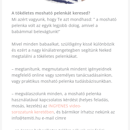
A tökéletes mosható pelenkát keresed?
Mi azért vagyunk, hogy Te azt mondhasd: ” a mosható
pelenka volt az egyik legjobb dolog, amivel a
babámmal belevágtunk!”
Mivel minden babaalkat, szülőigény kissé különbözik
és ezért a nagy kínálatrengetegben segítünk Neked
megtalálni a tökéletes pelenkákat.
– megtanítunk, megmutatunk mindent igényeidnek
megfelelő online vagy személyes tanácsadásainkon,
vagy praktikus mosható pelenka tudásbázisunkban.
– megválaszolunk minden, a mosható pelenka
használatával kapcsolatos kérdést (helyes feladás,
mosás, kezelés) az
INGYENES video
-
sorozatunk
keretében
, és bármikor írhatsz nekünk az
info@temiti.hu e-mail címre