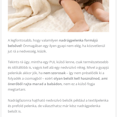
A legfontosabb, hogy valamilyen
nadrágpelenka formájú
belsővel!
Önmagában egy ilyen gyapi nem elég, ha közvetlenül
jut rá a nedvesség, kiázik.
Tekints rá úgy, mintha egy PUL külső lenne, csak természetesebb
és időtállóbb is, vagyis kell alá egy nedvszívó réteg. Mivel a gyapjú
pelenkák akkor jók, ha
nem szorosak
– így nem préselődik ki a
folyadék a csomagból – ezért
olyan belsőt kell használnod, ami
önerőből rajta marad a babádon,
nem ez a külső fogja
megtartani.
Nadrágfazonra hajtható nedvszívó belsők például a textilpelenka
és prefold pelenka, de választhatsz már kész nadrágpelenka
belsőt is.