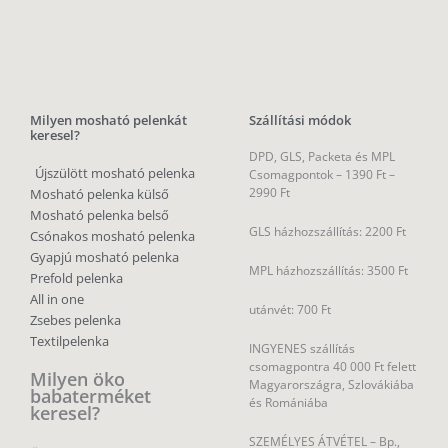
Milyen mosható pelenkát
Szállítási módok
keresel?
DPD, GLS, Packeta és MPL
Újszülött mosható pelenka
Csomagpontok –
1390 Ft –
2990 Ft
Mosható pelenka külső
Mosható pelenka belső
GLS házhozszállítás: 2200 Ft
Csónakos mosható pelenka
Gyapjú mosható pelenka
MPL házhozszállítás: 3500 Ft
Prefold pelenka
All in one
utánvét: 700 Ft
Zsebes pelenka
Textilpelenka
INGYENES szállítás
csomagpontra 40 000 Ft felett
Milyen öko
Magyarországra, Szlovákiába
babaterméket
és Romániába
keresel?
SZEMÉLYES ÁTVÉTEL – Bp.,