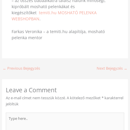
– az összes babaalkatra találsz nálunk minőségi,
kipróbált mosható pelenkákat és
kiegészítőket
temiti.hu
MOSHATÓ PELENKA
WEBSHOPBAN
.
Farkas Veronika – a temiti.hu alapítója, mosható
pelenka mentor
←
Previous Bejegyzés
Next Bejegyzés
→
Leave a Comment
Az e-mail címet nem tesszük közzé.
A kötelező mezőket
*
karakterrel
jelöltük
Type
here..