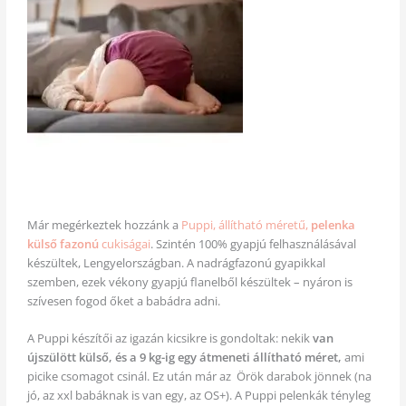
Már megérkeztek hozzánk a
Puppi, állítható méretű,
pelenka
külső fazonú
cukiságai
. Szintén 100% gyapjú felhasználásával
készültek, Lengyelországban. A nadrágfazonú gyapikkal
szemben, ezek vékony gyapjú flanelből készültek – nyáron is
szívesen fogod őket a babádra adni.
A Puppi készítői az igazán kicsikre is gondoltak: nekik
van
újszülött külső, és a 9 kg-ig egy átmeneti állítható méret,
ami
picike csomagot csinál. Ez után már az Örök darabok jönnek (na
jó, az xxl babáknak is van egy, az OS+). A Puppi pelenkák tényleg