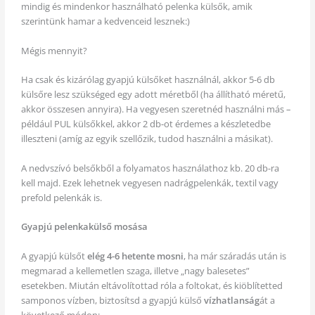
mindig és mindenkor használható pelenka külsők, amik
szerintünk hamar a kedvenceid lesznek:)
Mégis mennyit?
Ha csak és kizárólag gyapjú külsőket használnál, akkor 5-6 db
külsőre lesz szükséged egy adott méretből (ha állítható méretű,
akkor összesen annyira). Ha vegyesen szeretnéd használni más –
például PUL külsőkkel, akkor 2 db-ot érdemes a készletedbe
illeszteni (amíg az egyik szellőzik, tudod használni a másikat).
A nedvszívó belsőkből a folyamatos használathoz kb. 20 db-ra
kell majd. Ezek lehetnek vegyesen nadrágpelenkák, textil vagy
prefold pelenkák is.
Gyapjú pelenkakülső mosása
A gyapjú külsőt
elég 4-6 hetente mosni
, ha már száradás után is
megmarad a kellemetlen szaga, illetve „nagy balesetes”
esetekben. Miután eltávolítottad róla a foltokat, és kiöblítetted
samponos vízben, biztosítsd a gyapjú külső
vízhatlanság
át a
következő módon: