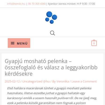
Skip
info@temiti.hu
|
06 70 369 4340
| Ilyenkor keress minket: H-P 9:30 -17:00
to
content
Below
MENÜ
0
Header
Gyapjú mosható pelenka –
összefoglaló és válasz a leggyakoribb
kérdésekre
2025-02-12
/
Uncategorized @hu
/ By
Veronika
/
Leave a Comment
Első hallásra macerásnak tűnhet a gyapjú mosható pelenka
használata, illetve eszedbe juthat a gyapjú hallatán egy
karácsonyi emlék a sosem használt pulóverről. De ne ijedj meg,
ezek a pelenka külsők garantáltan nem fognak a polcon