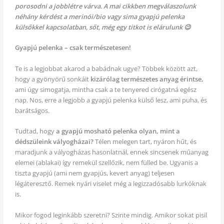
porosodni a jobblétre várva. A mai cikkben megválaszolunk
néhány kérdést a merinói/bio vagy sima gyapjú pelenka
külsőkkel kapcsolatban, sőt, még egy titkot is elárulunk 😉
Gyapjú pelenka – csak természetesen!
Te is a legjobbat akarod a babádnak ugye? Többek között azt,
hogy a gyönyörű sonkáit
kizárólag természetes anyag érintse,
ami úgy simogatja, mintha csak a te tenyered cirógatná egész
nap. Nos, erre a legjobb a gyapjú pelenka külső lesz, ami puha, és
barátságos.
Tudtad, hogy
a gyapjú mosható pelenka olyan, mint a
dédszüleink vályogházai?
Télen melegen tart, nyáron hűt, és
maradjunk a vályogházas hasonlatnál, ennek sincsenek műanyag
elemei (ablakai) így remekül szellőzik, nem fülled be. Ugyanis a
tiszta gyapjú (ami nem gyapjús, kevert anyag) teljesen
légáteresztő. Remek nyári viselet még a legizzadósabb lurkóknak
is.
Mikor fogod leginkább szeretni? Szinte mindig. Amikor sokat pisil