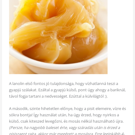
A lanolin első fontos jó tulajdonsága, hogy vízhatlanná teszi a
gyapjú szálakat. Ezáltal a gyapjú külső, pont úgy ahogy a bariknál,
távol fogja tartani a nedvességet. Ezúttal a külvilágtól :).
A második, szinte hihetetlen előnye, hogy a pisit elemeire, vízre és
sókra bontja! Így használat után, ha úgy érzed, hogy nyirkos a
külső, csak kiteszed levegőzni, és mosás nélkül használható újra.
(Persze, ha nagyobb baleset érte, vagy száradás után is érzed a
pisiszagot rajta, akkor már megérett a mosásra. Erre leginkább 4-