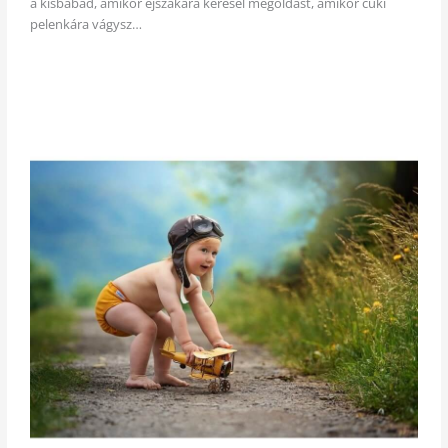
a kisbabád, amikor éjszakára keresel megoldást, amikor cuki
pelenkára vágysz…