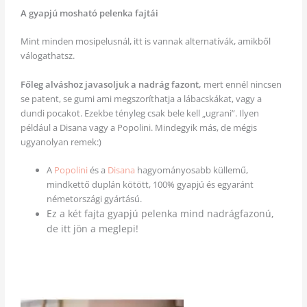
A gyapjú mosható pelenka fajtái
Mint minden mosipelusnál, itt is vannak alternatívák, amikből
válogathatsz.
Főleg alváshoz javasoljuk a nadrág fazont,
mert ennél nincsen
se patent, se gumi ami megszoríthatja a lábacskákat, vagy a
dundi pocakot. Ezekbe tényleg csak bele kell „ugrani”. Ilyen
például a Disana vagy a Popolini. Mindegyik más, de mégis
ugyanolyan remek:)
A
Popolini
és a
Disana
hagyományosabb küllemű,
mindkettő duplán kötött, 100% gyapjú és egyaránt
németországi gyártású.
Ez a két fajta gyapjú pelenka mind nadrágfazonú,
de itt jön a meglepi!