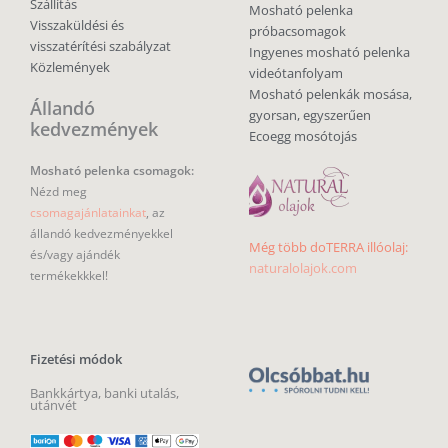
Szállítás
Mosható pelenka
Visszaküldési és
próbacsomagok
visszatérítési szabályzat
Ingyenes mosható pelenka
Közlemények
videótanfolyam
Mosható pelenkák mosása,
Állandó
gyorsan, egyszerűen
kedvezmények
Ecoegg mosótojás
Mosható pelenka csomagok:
Nézd meg
csomagajánlatainkat
, az
állandó kedvezményekkel
Még több doTERRA illóolaj:
és/vagy ajándék
naturalolajok.com
termékekkkel!
Fizetési módok
Bankkártya, banki utalás,
utánvét