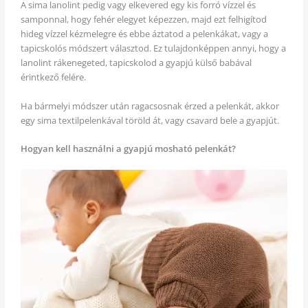
A sima lanolint pedig vagy elkevered egy kis forró vízzel és
samponnal, hogy fehér elegyet képezzen, majd ezt felhigítod
hideg vízzel kézmelegre és ebbe áztatod a pelenkákat, vagy a
tapicskolós módszert választod. Ez tulajdonképpen annyi, hogy a
lanolint rákenegeted, tapicskolod a gyapjú külső babával
érintkező felére.
Ha bármelyi módszer után ragacsosnak érzed a pelenkát, akkor
egy sima textilpelenkával töröld át, vagy csavard bele a gyapjút.
Hogyan kell használni a gyapjú mosható pelenkát?