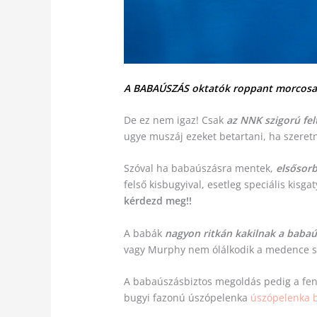
A BABAÚSZÁS oktatók roppant morcos
De ez nem igaz! Csak
az NNK szigorú fe
ugye muszáj ezeket betartani, ha szeretn
Szóval ha babaúszásra mentek,
elsősor
felső kisbugyival, esetleg speciális kis
kérdezd meg!!
A babák
nagyon ritkán kakilnak a babaú
vagy Murphy nem ólálkodik a medence sa
A babaúszásbiztos megoldás pedig a fent e
bugyi fazonú úszópelenka
úszópelenka b