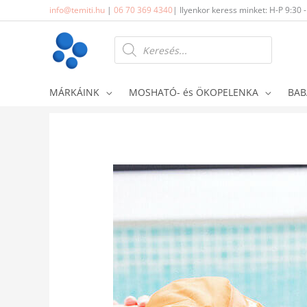
Skip
info@temiti.hu
|
06 70 369 4340
| Ilyenkor keress minket: H-P 9:30 
to
content
Products
search
MÁRKÁINK
MOSHATÓ- és ÖKOPELENKA
BAB