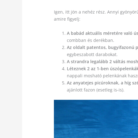
Igen, itt jön a nehéz rész. Annyi gyönyör
amire figyelj:
A babád aktuális méretére való ú
combban és derékban.
Az oldalt patentos, bugyifazonú 
egybeszabott darabokat.
A strandra legalább 2 váltás mosh
Léteznek 2 az 1-ben úszópelenká
nappali mosható pelenkának hasz
Az anyatejes picúroknak, a híg sz
ajánlott fazon (esetleg is-is).