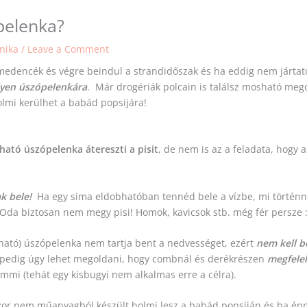
pelenka?
onika
/
Leave a Comment
ismedencék és végre beindul a strandidőszak és ha eddig nem járta
lyen úszópelenkára
. Már drogériák polcain is találsz mosható meg
holmi kerülhet a babád popsijára!
ató úszópelenka átereszti a pisit
, de nem is az a feladata, hogy 
ak bele!
Ha egy sima eldobhatóban tennéd bele a vízbe, mi törté
 Oda biztosan nem megy pisi! Homok, kavicsok stb. még fér persze :
sható) úszópelenka nem tartja bent a nedvességet, ezért
nem kell b
 pedig úgy lehet megoldani, hogy combnál és derékrészen
megfele
emmi (tehát egy kisbugyi nem alkalmas erre a célra).
kor nem műanyagból készült holmi lesz a babád popsiján és ha ép