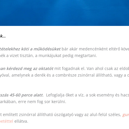
ak…
ltételekhez köti a működésüket
bár akár medencénként eltérő köve
ék a vizet tisztán, a munkájukat pedig megtartani.
ban kérdezd meg az oktatót
mit fogadnak el. Van ahol csak az eld
gatyóval, amelynek a derék és a combrésze zsinórral állítható, vagy
szás 45-60 perce alatt
. Lefoglalja őket a víz, a sok esemény és h
rkában, erre nem fog sor kerülni.
mlített zsinórral állítható úszógatyó vagy az alul-felül széles,
gum
etéttel
ellátva.