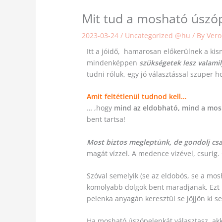
Mit tud a mosható úszó
2023-03-24
/
Uncategorized @hu
/ By
Ver
Itt a jóidő, hamarosan előkerülnek a k
mindenképpen
szükségetek lesz valami
tudni róluk, egy jó választással szuper 
Amit feltétlenül tudnod kell…
… ,hogy
mind az eldobható, mind a mosh
bent tartsa!
Most biztos megleptünk, de gondolj cs
magát vízzel. A medence vizével, csurig.
Szóval semelyik (se az eldobós, se a mo
komolyabb dolgok bent maradjanak. Ezt
pelenka anyagán keresztül se jöjjön ki s
Ha mosható úszópelenkát választasz, ak