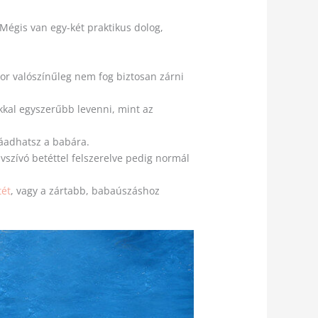
! Mégis van egy-két praktikus dolog,
kor valószínűleg nem fog biztosan zárni
kkal egyszerűbb levenni, mint az
ráadhatsz a babára.
vszívó betéttel felszerelve pedig normál
tét
, vagy a zártabb, babaúszáshoz