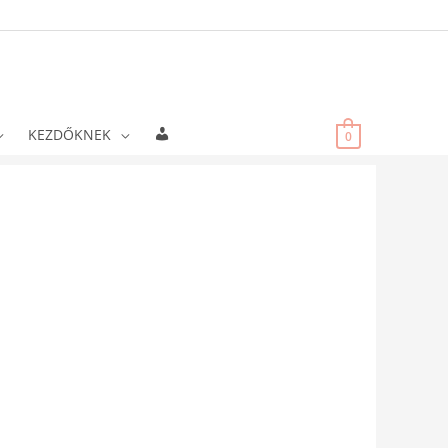
Fiókadatok
KEZDŐKNEK
0