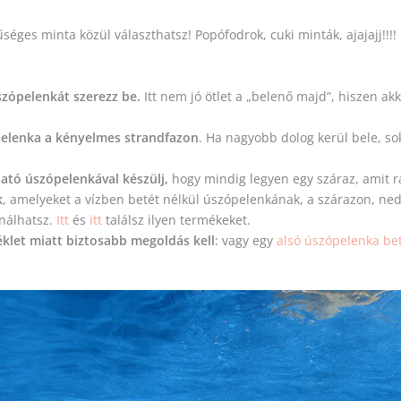
űséges minta közül választhatsz! Popófodrok, cuki minták, ajajajj!!!
szópelenkát szerezz be.
Itt nem jó ötlet a „belenő majd”, hiszen ak
pelenka a kényelmes strandfazon
. Ha nagyobb dolog kerül bele, so
ató úszópelenkával készülj,
hogy mindig legyen egy száraz, amit 
k
, amelyeket a vízben betét nélkül úszópelenkának, a szárazon, ned
nálhatsz.
Itt
és
itt
találsz ilyen termékeket.
éklet miatt biztosabb megoldás kell
: vagy egy
alsó úszópelenka be