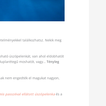
telményekkel találkozhatsz. Nekik meg
obható úszópelenkát, van ahol eldobhatót
 a duplarétegű moshatót, vagy…
Tényleg
acsak nem engedték el magukat nagyon,
is passzéval ellátott úszópelenka
és a