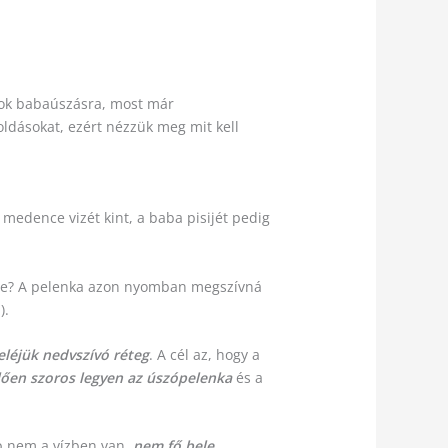
tok babaúszásra, most már
oldásokat, ezért nézzük meg mit kell
a medence vizét kint, a baba pisijét pedig
nne? A pelenka azon nyomban megszívná
).
eléjük nedvszívó réteg
. A cél az, hogy a
lően szoros legyen az úszópelenka
és a
p nem a vízben van,
nem fő bele
.