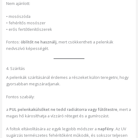
Nem ajánlott:
• mosószóda
• fehérítős mosószer
• erős fertőtlenítőszerek
Fontos:
öblítőt ne használj
, mert csökkentheti a pelenkák
nedvszívó képességét.
4. Szárítás
A pelenkák szárításánál érdemes a részeket külön teregetni, hogy
gyorsabban megszáradjanak.
Fontos szabály:
a
PUL pelenkakülsőket ne tedd radiátorra vagy fűtőtestre
, mert a
magas hő károsíthatja a vízzáró réteget és a gumírozást.
A foltok eltávolítására az egyik legjobb módszer a
napfény
. Az UV
sugárzás természetes fehérítőként működik, és sokszor teljesen