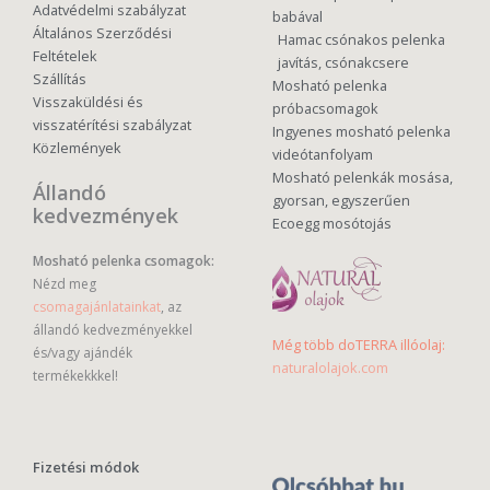
Adatvédelmi szabályzat
babával
Általános Szerződési
Hamac csónakos pelenka
Feltételek
javítás, csónakcsere
Szállítás
Mosható pelenka
Visszaküldési és
próbacsomagok
visszatérítési szabályzat
Ingyenes mosható pelenka
Közlemények
videótanfolyam
Mosható pelenkák mosása,
Állandó
gyorsan, egyszerűen
kedvezmények
Ecoegg mosótojás
Mosható pelenka csomagok:
Nézd meg
csomagajánlatainkat
, az
állandó kedvezményekkel
Még több doTERRA illóolaj:
és/vagy ajándék
naturalolajok.com
termékekkkel!
Fizetési módok