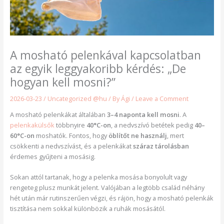
A mosható pelenkával kapcsolatban
az egyik leggyakoribb kérdés: „De
hogyan kell mosni?”
2026-03-23
/
Uncategorized @hu
/ By
Ági
/
Leave a Comment
A mosható pelenkákat általában
3–4 naponta kell mosni
. A
pelenkakülsők
többnyire
40°C-on
, a nedvszívó betétek pedig
40–
60°C-on
moshatók. Fontos, hogy
öblítőt ne használj
, mert
csökkenti a nedvszívást, és a pelenkákat
száraz tárolásban
érdemes gyűjteni a mosásig.
Sokan attól tartanak, hogy a pelenka mosása bonyolult vagy
rengeteg plusz munkát jelent. Valójában a legtöbb család néhány
hét után már rutinszerűen végzi, és rájön, hogy a mosható pelenkák
tisztítása nem sokkal különbözik a ruhák mosásától.