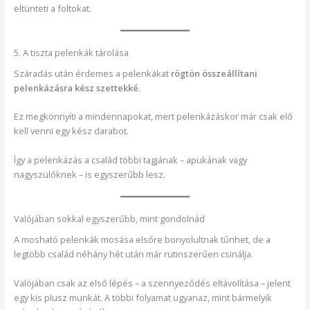
eltünteti a foltokat.
5. A tiszta pelenkák tárolása
Száradás után érdemes a pelenkákat
rögtön összeállítani
pelenkázásra kész szettekké
.
Ez megkönnyíti a mindennapokat, mert pelenkázáskor már csak elő
kell venni egy kész darabot.
Így a pelenkázás a család többi tagjának – apukának vagy
nagyszülőknek – is egyszerűbb lesz.
Valójában sokkal egyszerűbb, mint gondolnád
A mosható pelenkák mosása elsőre bonyolultnak tűnhet, de a
legtöbb család néhány hét után már rutinszerűen csinálja.
Valójában csak az első lépés – a szennyeződés eltávolítása – jelent
egy kis plusz munkát. A többi folyamat ugyanaz, mint bármelyik