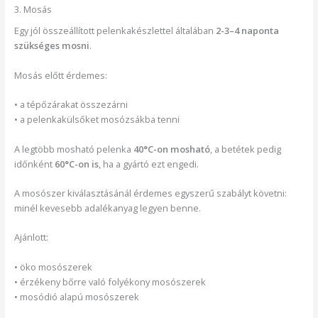
3. Mosás
Egy jól összeállított pelenkakészlettel általában
2-3–4 naponta
szükséges mosni
.
Mosás előtt érdemes:
• a tépőzárakat összezárni
• a pelenkakülsőket mosózsákba tenni
A legtöbb mosható pelenka
40°C-on mosható
, a betétek pedig
időnként
60°C-on is
, ha a gyártó ezt engedi.
A mosószer kiválasztásánál érdemes egyszerű szabályt követni:
minél kevesebb adalékanyag legyen benne.
Ajánlott:
• öko mosószerek
• érzékeny bőrre való folyékony mosószerek
• mosódió alapú mosószerek