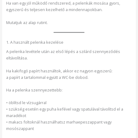
Ha van egy jól működő rendszered, a pelenkák mosása gyors,
egyszerű és teljesen kezelhető a mindennapokban.
Mutatjuk az alap rutint.
1. A használt pelenka kezelése
A pelenka levétele után az első lépés a szilárd szennyeződés
eltávolítása.
Ha kakifogó papírt használtok, akkor ez nagyon egyszerű:
a papírt a tartalommal együtt a WC-be dobod.
Ha a pelenka szennyezettebb:
• öblítsd le vízsugárral
• szükség esetén egy puha kefével vagy spatulával távolítsd el a
maradékot
• makacs foltoknál használhatsz marhaepeszappant vagy
mosószappant