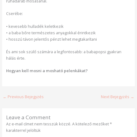
ruhadarab mosásánál.
Cserébe:
• kevesebb hulladék keletkezik
• a baba bőre természetes anyagokkal érintkezik
• hosszú távon jelentős pénzt lehet megtakarítani
És ami sok szülő számára a legfontosabb: a babapopsi gyakran
hálás érte.
Hogyan kell mosni a mosható pelenkákat?
←
Previous Bejegyzés
Next Bejegyzés
→
Leave a Comment
Az e-mail címet nem tesszük közzé.
A kötelező mezőket
*
karakterrel jelöltük