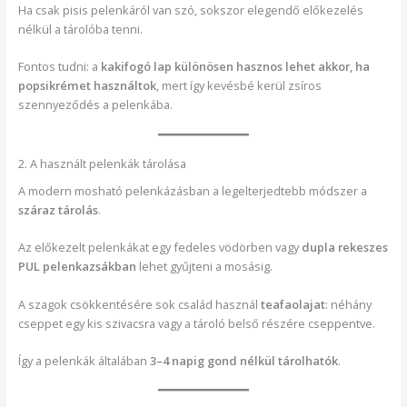
Ha csak pisis pelenkáról van szó, sokszor elegendő előkezelés
nélkül a tárolóba tenni.
Fontos tudni: a
kakifogó lap különösen hasznos lehet akkor, ha
popsikrémet használtok
, mert így kevésbé kerül zsíros
szennyeződés a pelenkába.
2. A használt pelenkák tárolása
A modern mosható pelenkázásban a legelterjedtebb módszer a
száraz tárolás
.
Az előkezelt pelenkákat egy fedeles vödörben vagy
dupla rekeszes
PUL pelenkazsákban
lehet gyűjteni a mosásig.
A szagok csökkentésére sok család használ
teafaolajat
: néhány
cseppet egy kis szivacsra vagy a tároló belső részére cseppentve.
Így a pelenkák általában
3–4 napig gond nélkül tárolhatók
.