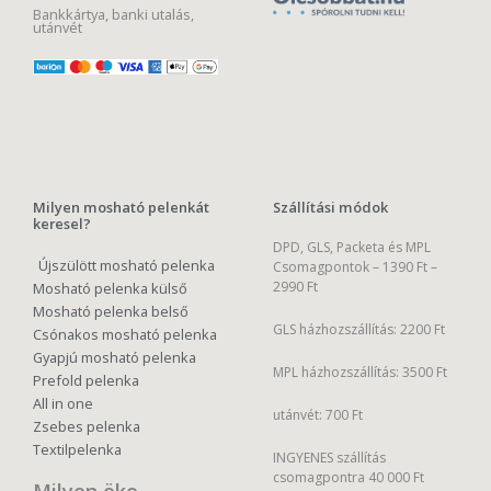
Bankkártya, banki utalás,
utánvét
Milyen mosható pelenkát
Szállítási módok
keresel?
DPD, GLS, Packeta és MPL
Újszülött mosható pelenka
Csomagpontok –
1390 Ft –
2990 Ft
Mosható pelenka külső
Mosható pelenka belső
GLS házhozszállítás: 2200 Ft
Csónakos mosható pelenka
Gyapjú mosható pelenka
MPL házhozszállítás: 3500 Ft
Prefold pelenka
All in one
utánvét: 700 Ft
Zsebes pelenka
Textilpelenka
INGYENES szállítás
csomagpontra 40 000 Ft
Milyen öko