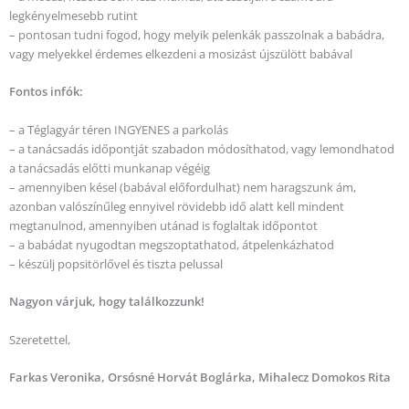
legkényelmesebb rutint
– pontosan tudni fogod, hogy melyik pelenkák passzolnak a babádra,
vagy melyekkel érdemes elkezdeni a mosizást újszülött babával
Fontos infók:
– a Téglagyár téren INGYENES a parkolás
– a tanácsadás időpontját szabadon módosíthatod, vagy lemondhatod
a tanácsadás előtti munkanap végéig
– amennyiben késel (babával előfordulhat) nem haragszunk ám,
azonban valószínűleg ennyivel rövidebb idő alatt kell mindent
megtanulnod, amennyiben utánad is foglaltak időpontot
– a babádat nyugodtan megszoptathatod, átpelenkázhatod
– készülj popsitörlővel és tiszta pelussal
Nagyon várjuk, hogy találkozzunk!
Szeretettel,
Farkas Veronika, Orsósné Horvát Boglárka, Mihalecz Domokos Rita