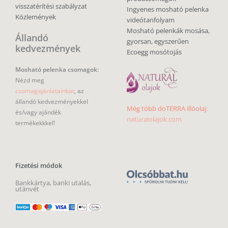
visszatérítési szabályzat
Ingyenes mosható pelenka
Közlemények
videótanfolyam
Mosható pelenkák mosása,
Állandó
gyorsan, egyszerűen
kedvezmények
Ecoegg mosótojás
Mosható pelenka csomagok:
Nézd meg
csomagajánlatainkat
, az
állandó kedvezményekkel
Még több doTERRA illóolaj:
és/vagy ajándék
naturalolajok.com
termékekkkel!
Fizetési módok
Bankkártya, banki utalás,
utánvét