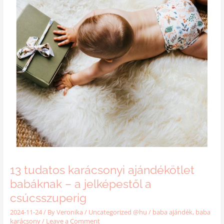
A
CSÚCSSZUPERIG
13 tudatos karácsonyi ajándékötlet
babáknak – a jelképestől a
csúcsszuperig
2024-11-24
/ By
Veronika
/
Uncategorized @hu
/
baba ajándék
,
baba
karácsony
/
Leave a Comment