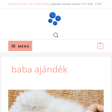
Skip
info@temiti.hu
|
06 70 369 4340
| Ilyenkor keress minket: H-P 9:30 -17:00
to
content
Below
MENÜ
0
Header
baba ajándék
13
TUDATOS
KARÁCSONYI
AJÁNDÉKÖTLET
BABÁKNAK
–
A
JELKÉPESTŐL