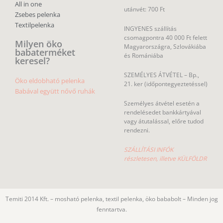
All in one
utánvét: 700 Ft
Zsebes pelenka
Textilpelenka
INGYENES szállítás
csomagpontra 40 000 Ft felett
Milyen öko
Magyarországra, Szlovákiába
babaterméket
és Romániába
keresel?
SZEMÉLYES ÁTVÉTEL – Bp.,
Öko eldobható pelenka
21. ker (időpontegyeztetéssel)
Babával együtt nővő ruhák
Személyes átvétel esetén a
rendelésedet bankkártyával
vagy átutalással, előre tudod
rendezni.
SZÁLLÍTÁSI INFÓK
részletesen, illetve KÜLFÖLDR
Temiti 2014 Kft. – mosható pelenka, textil pelenka, öko bababolt – Minden jog
fenntartva.