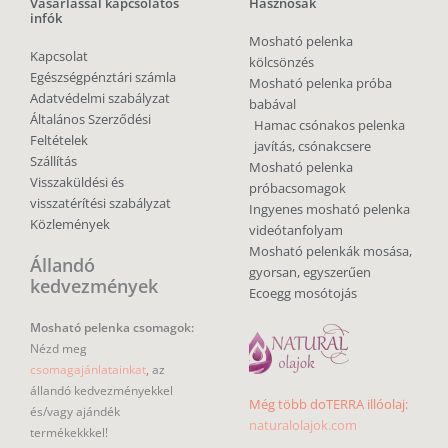
Vásárlással kapcsolatos
Hasznosak
infók
Mosható pelenka
Kapcsolat
kölcsönzés
Egészségpénztári számla
Mosható pelenka próba
Adatvédelmi szabályzat
babával
Általános Szerződési
Hamac csónakos pelenka
Feltételek
javítás, csónakcsere
Szállítás
Mosható pelenka
Visszaküldési és
próbacsomagok
visszatérítési szabályzat
Ingyenes mosható pelenka
Közlemények
videótanfolyam
Mosható pelenkák mosása,
Állandó
gyorsan, egyszerűen
kedvezmények
Ecoegg mosótojás
Mosható pelenka csomagok:
Nézd meg
csomagajánlatainkat
, az
állandó kedvezményekkel
Még több doTERRA illóolaj:
és/vagy ajándék
naturalolajok.com
termékekkkel!