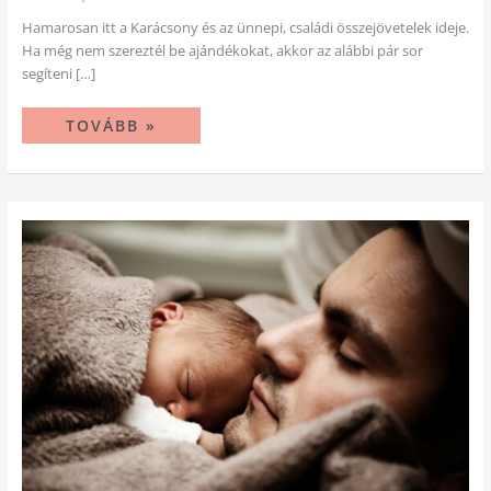
Hamarosan itt a Karácsony és az ünnepi, családi összejövetelek ideje.
Ha még nem szereztél be ajándékokat, akkor az alábbi pár sor
segíteni […]
TOVÁBB »
MIÉRT
NE
ADJ
MOSHATÓ
PELENKÁT
AJÁNDÉKBA?