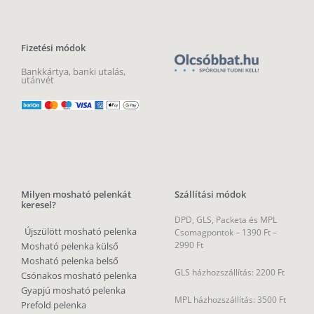
Fizetési módok
Bankkártya, banki utalás,
utánvét
Milyen mosható pelenkát
Szállítási módok
keresel?
DPD, GLS, Packeta és MPL
Újszülött mosható pelenka
Csomagpontok –
1390 Ft –
2990 Ft
Mosható pelenka külső
Mosható pelenka belső
GLS házhozszállítás: 2200 Ft
Csónakos mosható pelenka
Gyapjú mosható pelenka
MPL házhozszállítás: 3500 Ft
Prefold pelenka