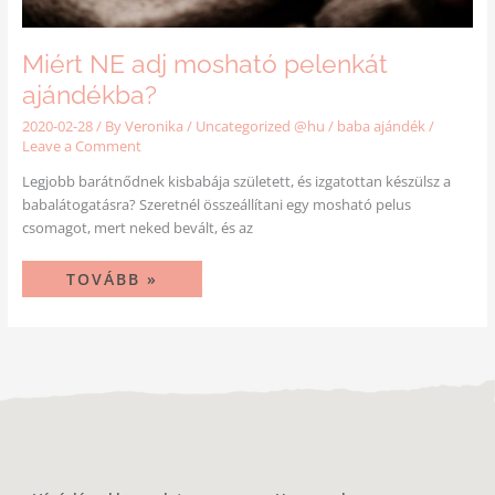
Miért NE adj mosható pelenkát
ajándékba?
2020-02-28
/ By
Veronika
/
Uncategorized @hu
/
baba ajándék
/
Leave a Comment
Legjobb barátnődnek kisbabája született, és izgatottan készülsz a
babalátogatásra? Szeretnél összeállítani egy mosható pelus
csomagot, mert neked bevált, és az
TOVÁBB »