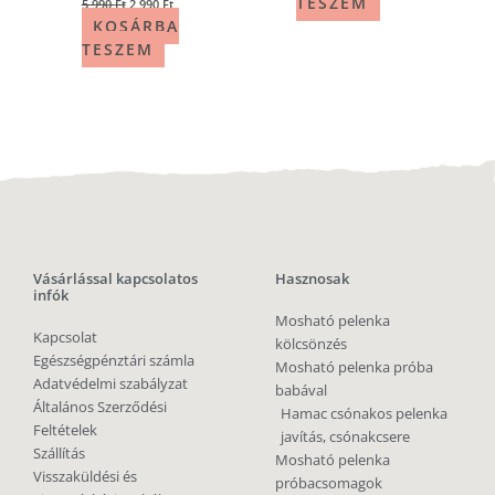
TESZEM
5 990
Ft
2 990
Ft
KOSÁRBA
TESZEM
Vásárlással kapcsolatos
Hasznosak
infók
Mosható pelenka
Kapcsolat
kölcsönzés
Egészségpénztári számla
Mosható pelenka próba
Adatvédelmi szabályzat
babával
Általános Szerződési
Hamac csónakos pelenka
Feltételek
javítás, csónakcsere
Szállítás
Mosható pelenka
Visszaküldési és
próbacsomagok