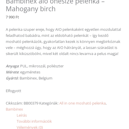
Bambinex aio onesize pelenka –
Mahogany birch
7 990
Ft
A pelenka szuper ereje, hogy AIO pelenkaként egyetlen mozdulattal
feladhatod babádra, mint az eldobható pelenkát – így kezdő
mosható pelenkázók, gyakorlatlan kezek is könnyen megbirkóznak
vele – méghozzá úgy, hogy az AIO hátrányát, a lassan száradást is
sikerült kiküszöbölni, mivel két oldalt nincs levarrva a pelus magja!
Anyaga
: PUL, mikroszál, poliészter
Mérete
: egyméretes
Gyártó
: Bambinex, Belgium
Elfogyott
Cikkszám:
BB00379
Kategóriák:
All in one mosható pelenka
,
Bambinex
Leírás
További információk
Vélemények (0)