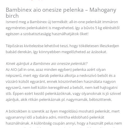
Bambinex aio onesize pelenka – Mahogany
birch
Ismerd meg a Bambinex új termékét: all-in-one pelenkáit immáron
egyméretes pelenkaként is megveheted, így a bűvös 5 kg elérésétől
egészen a szobatisztaságig használhatjátok őket!
Tépőzáras kivitelezése lehetővé teszi, hogy tökéletesen illeszkedjen
babád derekán, így könnyebben megelőzheted az ázásokat.
Kinek ajánljuk a Bambinex aio onesize pelenkát?
Az AIO (all in one, azaz minden egyben) pelenka azért olyan
népszerű, mert egy darab pelenka alkotja a nedvszívó belsőt és a
vízzáró külsőt egyaránt, ennek köszönhetően használata nagyon
egyszerű, nem kell külön keresgélned a belsőt, nem kell hajtogatni
stb. Éppen ezért kezdő pelenkázóknak, vagy olyanoknak is jó szívvel
ajánljuk, akik ritkán pelenkáznak pl. nagymamák, bébiszitterek.
A bölcsikben is szeretik az ilyen megoldású mosható pelenkát, mert
ugyanannyi idő a babára adni, mintha eldobható pelenkát
használnának. A különbség csupán annyi, hogy a használt pelus nem