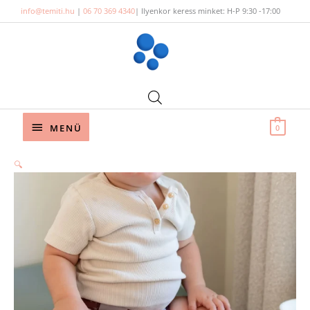
Skip
info@temiti.hu
|
06 70 369 4340
| Ilyenkor keress minket: H-P 9:30 -17:00
to
content
Below
MENÜ
0
Header
🔍