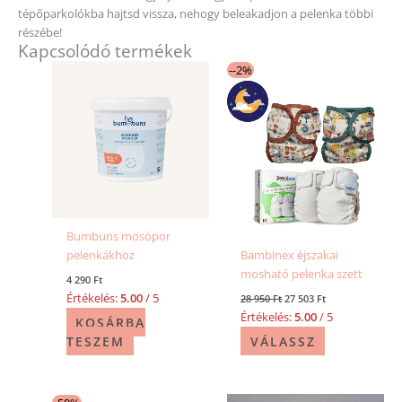
tépőparkolókba hajtsd vissza, nehogy beleakadjon a pelenka többi
részébe!
Kapcsolódó termékek
Original
Current
--2%
price
price
was:
is:
28
27
950 Ft.
503 Ft.
Bumbuns mosópor
pelenkákhoz
Bambinex éjszakai
mosható pelenka szett
4 290
Ft
Értékelés:
5.00
/ 5
28 950
Ft
27 503
Ft
Értékelés:
5.00
/ 5
KOSÁRBA
TESZEM
VÁLASSZ
Original
Current