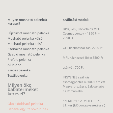
Milyen mosható pelenkát
Szállítási módok
keresel?
DPD, GLS, Packeta és MPL
Újszülött mosható pelenka
Csomagpontok –
1390 Ft –
2990 Ft
Mosható pelenka külső
Mosható pelenka belső
GLS házhozszállítás: 2200 Ft
Csónakos mosható pelenka
Gyapjú mosható pelenka
MPL házhozszállítás: 3500 Ft
Prefold pelenka
All in one
utánvét: 700 Ft
Zsebes pelenka
Textilpelenka
INGYENES szállítás
csomagpontra 40 000 Ft felett
Milyen öko
Magyarországra, Szlovákiába
babaterméket
és Romániába
keresel?
SZEMÉLYES ÁTVÉTEL – Bp.,
Öko eldobható pelenka
21. ker (időpontegyeztetéssel)
Babával együtt nővő ruhák