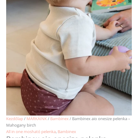
Kezdőlap
/
MÁRKÁINK
/
Bambinex
/ Bambinex aio onesize pelenka –
Mahogany birch
All in one mosható pelenka
,
Bambinex