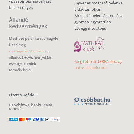
visszatérítési szabályzat
Ingyenes mosható pelenka
Közlemények
videótanfolyam
Mosható pelenkák mosása,
Állandó
gyorsan, egyszerűen
kedvezmények
Ecoegg mosótojás
Mosható pelenka csomagok:
Nézd meg
csomagajánlatainkat
, az
állandó kedvezményekkel
Még több doTERRA illóolaj:
és/vagy ajándék
naturalolajok.com
termékekkkel!
Fizetési módok
Bankkártya, banki utalás,
utánvét