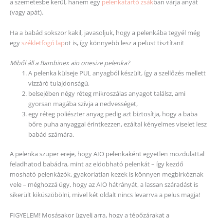
a szemetesbe kerül, hanem egy
pelenkatartó zsák
ban várja anyát
(vagy apát).
Ha a babád sokszor kakil, javasoljuk, hogy a pelenkába tegyél még
egy
székletfogó lap
ot is, így könnyebb lesz a pelust tisztítani!
Miből áll a Bambinex aio onesize pelenka?
A pelenka külseje PUL anyagból készült, így a szellőzés mellett
vízzáró tulajdonságú,
belsejében négy réteg mikroszálas anyagot találsz, ami
gyorsan magába szívja a nedvességet,
egy réteg poliészter anyag pedig azt biztosítja, hogy a baba
bőre puha anyaggal érintkezzen, ezáltal kényelmes viselet lesz
babád számára.
A pelenka szuper ereje, hogy AIO pelenkaként egyetlen mozdulattal
feladhatod babádra, mint az eldobható pelenkát – így kezdő
mosható pelenkázók, gyakorlatlan kezek is könnyen megbirkóznak
vele – méghozzá úgy, hogy az AIO hátrányát, a lassan száradást is
sikerült kiküszöbölni, mivel két oldalt nincs levarrva a pelus magja!
FIGYELEM! Mosásakor ügyelj arra, hogy a tépőzárakat a