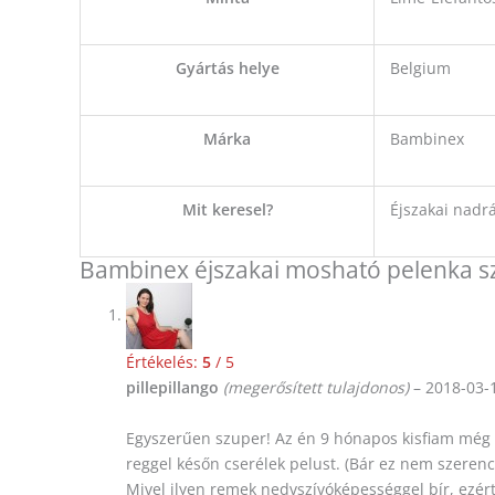
Gyártás helye
Belgium
Márka
Bambinex
Mit keresel?
Éjszakai nadr
Bambinex éjszakai mosható pelenka sz
Értékelés:
5
/ 5
pillepillango
(megerősített tulajdonos)
–
2018-03-
Egyszerűen szuper! Az én 9 hónapos kisfiam még nem
reggel későn cserélek pelust. (Bár ez nem szerenc
Mivel ilyen remek nedvszívóképességgel bír, ezért 