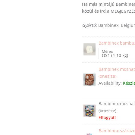
Ha más mintájú Bambinex 
közül és írd a MEGJEGYZÉ
Gyártó
: Bambinex, Belgi
Bambinex bambus
Méret:
Bambinex mosható
(onesize)
Availability:
Készl
Bambinex mosható
(onesize)
Elfogyott
Bambinex szárazon