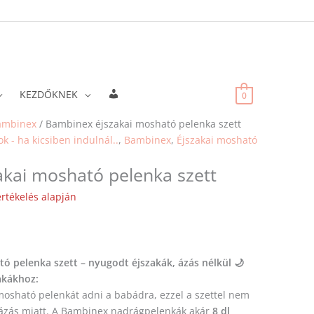
Fiókadatok
KEZDŐKNEK
0
Original
Current
Original
Current
Original
Current
Original
Current
ambinex
/ Bambinex éjszakai mosható pelenka szett
price
price
price
price
price
price
price
price
 - ha kicsiben indulnál..
,
Bambinex
,
Éjszakai mosható
was:
is:
was:
is:
was:
is:
was:
is:
kai mosható pelenka szett
7
7
5
5
5
5
2
2
990 Ft.
591 Ft.
990 Ft.
691 Ft.
990 Ft.
691 Ft.
990 Ft.
840 Ft.
rtékelés alapján
ó pelenka szett – nyugodt éjszakák, ázás nélkül 🌙
akákhoz:
 mosható pelenkát adni a babádra, ezzel a szettel nem
tázás miatt. A Bambinex nadrágpelenkák akár
8 dl