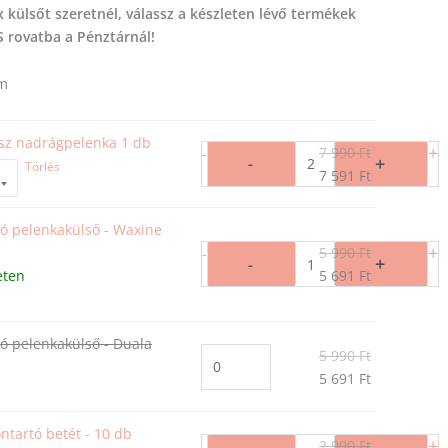
külsőt szeretnél, válassz a készleten lévő termékek
S rovatba a Pénztárnál!
um
z nadrágpelenka 1 db
+
7 990
Ft
-
+
-
Törlés
7 591
Ft
 pelenkakülső - Waxine
+
5 990
Ft
-
+
-
eten
5 691
Ft
 pelenkakülső - Duala
5 990
Ft
5 691
Ft
tartó betét - 10 db
+
2 990
Ft
-