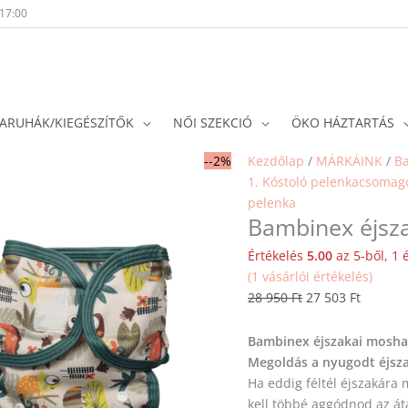
-17:00
ARUHÁK/KIEGÉSZÍTŐK
NŐI SZEKCIÓ
ÖKO HÁZTARTÁS
Original
Current
--2%
Kezdőlap
/
MÁRKÁINK
/
B
price
price
1. Kóstoló pelenkacsomagok
was:
is:
pelenka
Bambinex éjsza
28
27
950 Ft.
503 Ft.
Értékelés
5.00
az 5-ből,
1
é
(
1
vásárlói értékelés)
28 950
Ft
27 503
Ft
Bambinex éjszakai moshat
Megoldás a nyugodt éjsz
Ha eddig féltél éjszakára
kell többé aggódnod az á