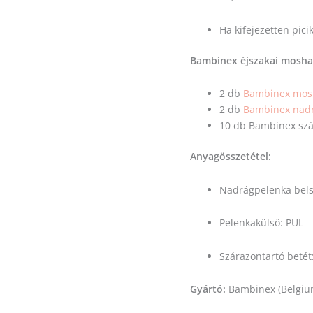
Ha kifejezetten pici
Bambinex éjszakai moshat
2 db
Bambinex mosh
2 db
Bambinex nadr
10 db Bambinex szá
Anyagösszetétel:
Nadrágpelenka bel
Pelenkakülső: PUL
Szárazontartó betét
Gyártó:
Bambinex (Belgiu