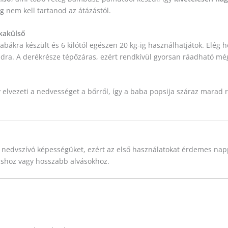
g nem kell tartanod az átázástól.
kakülső
abákra készült és 6 kilótól egészen 20 kg-ig használhatjátok. Elég
dra. A derékrésze tépőzáras, ezért rendkívül gyorsan ráadható még
y elvezeti a nedvességet a bőrről, így a baba popsija száraz marad 
es nedvszívó képességüket, ezért az első használatokat érdemes nap
áshoz vagy hosszabb alvásokhoz.