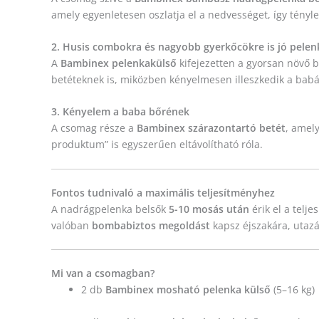
amely egyenletesen oszlatja el a nedvességet, így tényle
2. Husis combokra és nagyobb gyerkőcökre is jó pelen
A
Bambinex pelenkakülső
kifejezetten a gyorsan növő b
betéteknek is, miközben kényelmesen illeszkedik a babá
3. Kényelem a baba bőrének
A csomag része a
Bambinex szárazontartó betét
, amel
produktum” is egyszerűen eltávolítható róla.
Fontos tudnivaló a maximális teljesítményhez
A nadrágpelenka belsők
5-10 mosás után
érik el a telj
valóban
bombabiztos megoldást
kapsz éjszakára, utaz
Mi van a csomagban?
2 db
Bambinex mosható pelenka külső
(5–16 kg)