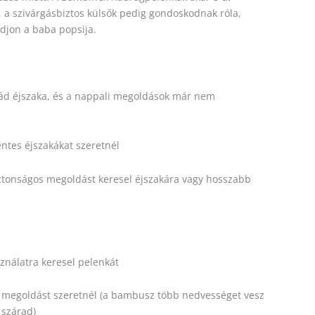
, a szivárgásbiztos külsők pedig gondoskodnak róla,
djon a baba popsija.
bád éjszaka, és a nappali megoldások már nem
ntes éjszakákat szeretnél
ztonságos megoldást keresel éjszakára vagy hosszabb
ználatra keresel pelenkát
 megoldást szeretnél (a bambusz több nedvességet vesz
 szárad)