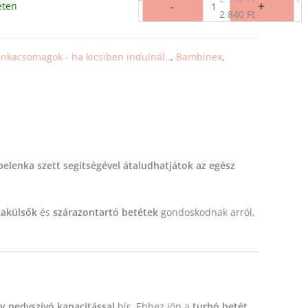
+
-
eten
2 840
Ft
enkacsomagok - ha kicsiben indulnál..
,
Bambinex
,
elenka szett segítségével átaludhatjátok az egész
kakülsők
és
szárazontartó betétek
gondoskodnak arról,
y nedvszívó kapacitással
bír. Ehhez jön a
turbó betét
,