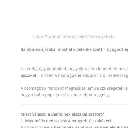
Leírás
További információk
Vélemények (1)
Bambinex éjszakai mosható pelenka szett – nyugodt éj
Ha eddig úgy gondoltad, hogy éjszakára lehetetlen mosha
éjszakát
– hiszen a nadrágpelenkák akár 8 dl nedvessége
A csomagban mindent megtalálsz, amire szükségetek l
hogy a baba popsija száraz maradjon reggelig.
Miért válaszd a Bambinex éjszakai szettet?
1. Maximális nedvszívás a nyugodt éjszakákért
A csomag szíve a
Bambinex bambusz nadrágpelenka be