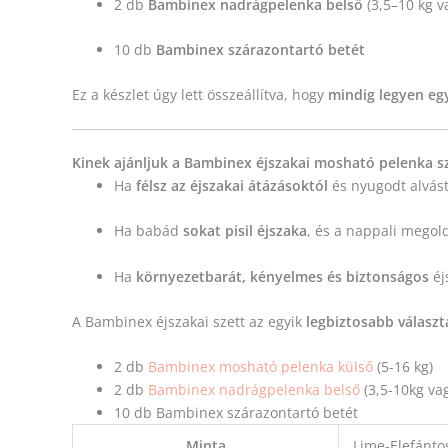
2 db
Bambinex nadrágpelenka belső
(3,5–10 kg v
10 db
Bambinex szárazontartó betét
Ez a készlet úgy lett összeállítva, hogy
mindig legyen egy
Kinek ajánljuk a Bambinex éjszakai mosható pelenka s
Ha
félsz az éjszakai átázásoktól
és nyugodt alvást
Ha babád
sokat pisil éjszaka
, és a nappali mego
Ha
környezetbarát, kényelmes és biztonságos
éj
A Bambinex éjszakai szett az egyik
legbiztosabb választ
2 db
Bambinex mosható pelenka külső
(5-16 kg)
2 db
Bambinex nadrágpelenka belső
(3,5-10kg vag
10 db Bambinex szárazontartó betét
Minta
Lime-Elefánto