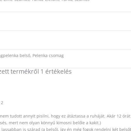
ágpelenka belső, Pelenka csomag
ett
termékről 1 értékelés
12
 tudott annyit pisilni, hogy ez átáztassa a ruháját. Akár 12 órát is 
sés, mert nem olyan könnyű kimosni belőle a kakit.)
lassabban is szárad (a belső), így én még fogok rendelni két belsőt,