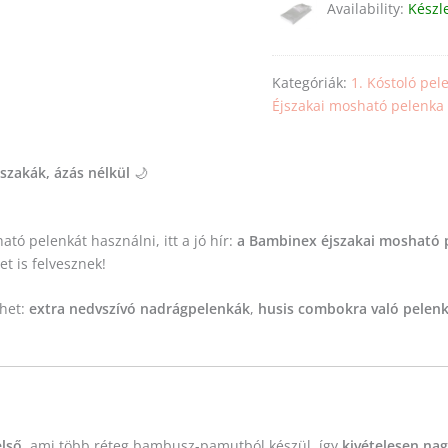
Availability:
Készl
Kategóriák:
1. Kóstoló pel
Éjszakai mosható pelenka
szakák, ázás nélkül
🌙
tó pelenkát használni, itt a jó hír:
a Bambinex éjszakai mosható p
t is felvesznek!
ehet:
extra nedvszívó nadrágpelenkák
,
husis combokra való pelen
lső
, ami több réteg bambusz-pamutból készül, így
kivételesen nag