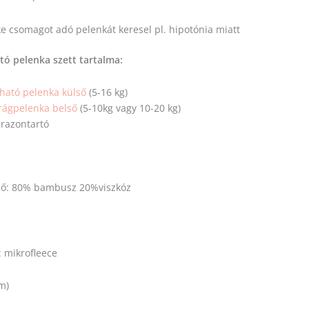
ke csomagot adó pelenkát keresel pl. hipotónia miatt
ó pelenka szett tartalma:
ató pelenka külső
(5-16 kg)
ágpelenka belső
(5-10kg vagy 10-20 kg)
razontartó
ső: 80% bambusz 20%viszkóz
: mikrofleece
m)