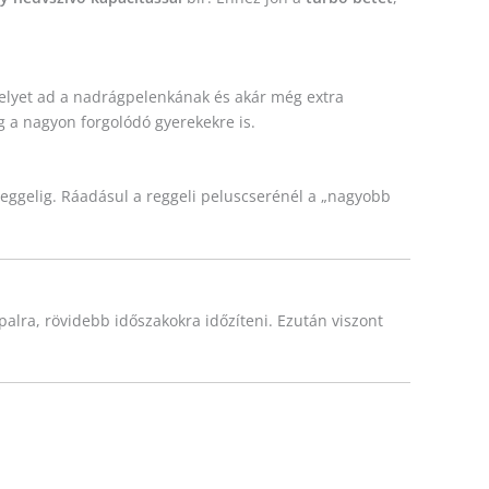
 helyet ad a nadrágpelenkának és akár még extra
 a nagyon forgolódó gyerekekre is.
reggelig. Ráadásul a reggeli peluscserénél a „nagyobb
palra, rövidebb időszakokra időzíteni. Ezután viszont