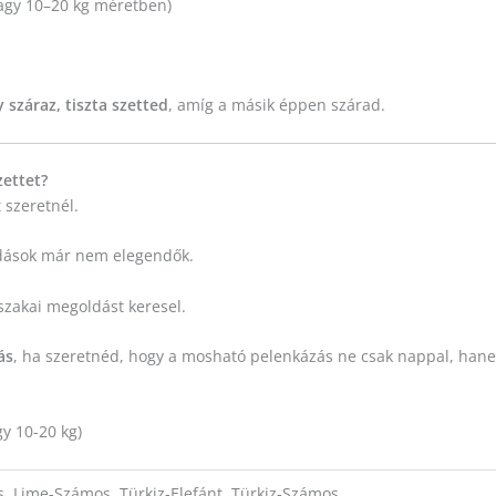
agy 10–20 kg méretben)
 száraz, tiszta szetted
, amíg a másik éppen szárad.
zettet?
 szeretnél.
ldások már nem elegendők.
szakai megoldást keresel.
ás
, ha szeretnéd, hogy a mosható pelenkázás ne csak nappal, hane
y 10-20 kg)
s, Lime-Számos, Türkiz-Elefánt, Türkiz-Számos