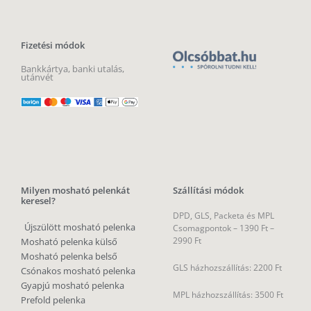
Fizetési módok
Bankkártya, banki utalás,
utánvét
Milyen mosható pelenkát
Szállítási módok
keresel?
DPD, GLS, Packeta és MPL
Újszülött mosható pelenka
Csomagpontok –
1390 Ft –
2990 Ft
Mosható pelenka külső
Mosható pelenka belső
GLS házhozszállítás: 2200 Ft
Csónakos mosható pelenka
Gyapjú mosható pelenka
MPL házhozszállítás: 3500 Ft
Prefold pelenka