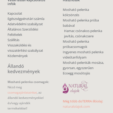
infók
Mosható pelenka
Kapcsolat
kölcsönzés
Egészségpénztári számla
Mosható pelenka próba
Adatvédelmi szabályzat
babával
Általános Szerződési
Hamac csónakos pelenka
Feltételek
javítás, csónakcsere
Szállítás
Mosható pelenka
Visszaküldési és
próbacsomagok
visszatérítési szabályzat
Ingyenes mosható pelenka
Közlemények
videótanfolyam
Mosható pelenkák mosása,
Állandó
gyorsan, egyszerűen
kedvezmények
Ecoegg mosótojás
Mosható pelenka csomagok:
Nézd meg
csomagajánlatainkat
, az
állandó kedvezményekkel
Még több doTERRA illóolaj:
és/vagy ajándék
naturalolajok.com
termékekkkel!