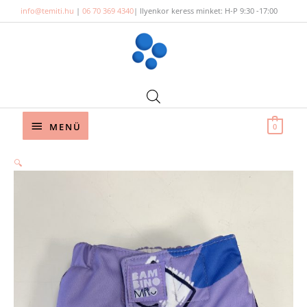
Skip
info@temiti.hu
|
06 70 369 4340
| Ilyenkor keress minket: H-P 9:30 -17:00
to
content
Below
MENÜ
0
Header
🔍