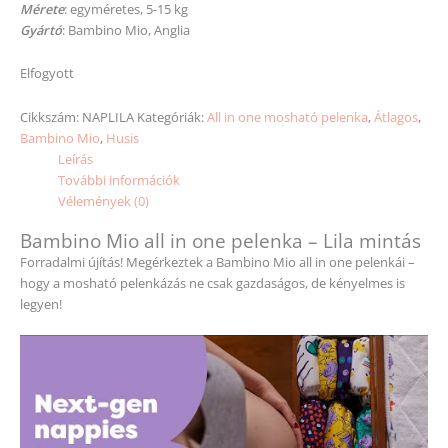
Mérete
: egyméretes, 5-15 kg
Gyártó
: Bambino Mio, Anglia
Elfogyott
Cikkszám:
NAPLILA
Kategóriák:
All in one mosható pelenka
,
Átlagos
,
Bambino Mio
,
Husis
Leírás
További információk
Vélemények (0)
Bambino Mio all in one pelenka – Lila mintás
Forradalmi újítás! Megérkeztek a Bambino Mio all in one pelenkái –
hogy a mosható pelenkázás ne csak gazdaságos, de kényelmes is
legyen!