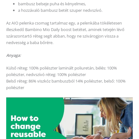
bambusz belseje puha és kényelmes,
a hozzávaló bambusz betét szuper nedvszívó.
Az AIO pelenka csomag tartalmaz egy, a pelenkába tökéletesen
illeszkedő Bambino Mio Daily boost betétet, aminek tetején lévő
szárazontartó réteg segít abban, hogy ne szivárogjon vissza a
nedvesség a baba bőrére.
Anyaga:
Külső réteg: 100% poliészter laminált poliuretán, bélés: 100%
poliészter, nedvszívó réteg: 100% poliészter
Belső réteg: 86% viszkóz bambuszból 14% poliészter, belső: 100%
poliészter