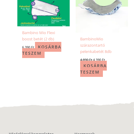
Bambino Mio Flexi
boost betét (2 db)
BambinoMio
szárazontartó
KOSÁRBA
6 390
Ft
pelenkabetét 8db
TESZEM
4 890
Ft
4 390
Ft
KOSÁRBA
TESZEM
Vásárlással kapcsolatos
Hasznosak