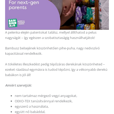
A pelenka elején patentokat találsz, mellyel állíthatod a pelus
nagyságát – így egészen a szobatisztaságig használhatjátok!
Bambusz belsejének köszönhetően pihe-puha, nagy nedvszívó
kapacitással rendelkezik.
A tökéletes illeszkedést pedig tépőzáras derekának köszönheted –
ezeket ráadásul egymásra is tudod tépőzni, így a vékonyabb derekú
babákon is jól áll!
Amiért szeretjük:
nem tartalmaz mérgező vegyi anyagokat,
OEKO-TEX tanúsítvánnyal rendelkezik,
egyszerű a használata,
együtt nő babáddal,