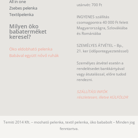
All in one
utánvét: 700 Ft
Zsebes pelenka
Textilpelenka
INGYENES szállítás
csomagpontra 40 000 Ft felett
Milyen öko
Magyarországra, Szlovákiába
babaterméket
és Romániába
keresel?
SZEMÉLYES ÁTVÉTEL – Bp.,
Öko eldobható pelenka
21. ker (időpontegyeztetéssel)
Babával együtt nővő ruhák
Személyes átvétel esetén a
rendelésedet bankkártyával
vagy átutalással, előre tudod
rendezni.
SZÁLLÍTÁSI INFÓK
részletesen, illetve KÜLFÖLDR
Temiti 2014 Kft. – mosható pelenka, textil pelenka, öko bababolt – Minden jog
fenntartva.