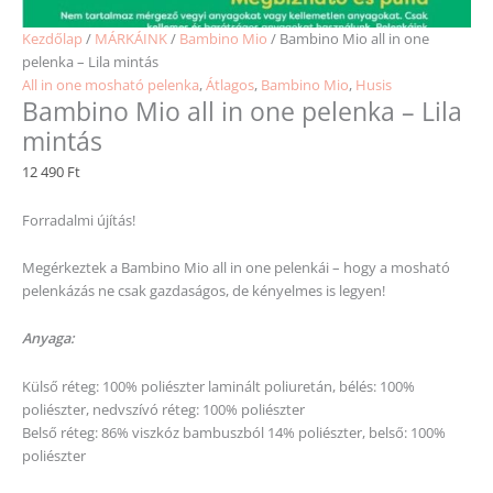
Kezdőlap
/
MÁRKÁINK
/
Bambino Mio
/ Bambino Mio all in one
pelenka – Lila mintás
All in one mosható pelenka
,
Átlagos
,
Bambino Mio
,
Husis
Bambino Mio all in one pelenka – Lila
mintás
12 490
Ft
Forradalmi újítás!
Megérkeztek a Bambino Mio all in one pelenkái – hogy a mosható
pelenkázás ne csak gazdaságos, de kényelmes is legyen!
Anyaga:
Külső réteg: 100% poliészter laminált poliuretán, bélés: 100%
poliészter, nedvszívó réteg: 100% poliészter
Belső réteg: 86% viszkóz bambuszból 14% poliészter, belső: 100%
poliészter