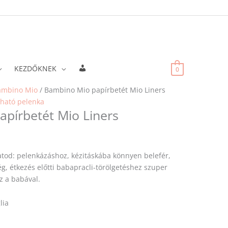
Fiókadatok
KEZDŐKNEK
0
ambino Mio
/ Bambino Mio papírbetét Mio Liners
ható pelenka
pírbetét Mio Liners
tod: pelenkázáshoz, kézitáskába könnyen belefér,
g, étkezés előtti babapracli-törölgetéshez szuper
z a babával.
lia