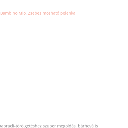
:
Bambino Mio
,
Zsebes mosható pelenka
bapracli-törölgetéshez szuper megoldás, bárhová is