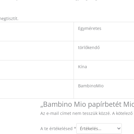
egtisztít.
Egyméretes
törlőkendő
Kína
BambinoMio
„Bambino Mio papírbetét Mio 
Az e-mail címet nem tesszük közzé.
A kötelez
A te értékelésed
*