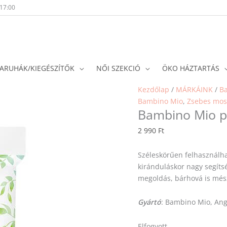
-17:00
ARUHÁK/KIEGÉSZÍTŐK
NŐI SZEKCIÓ
ÖKO HÁZTARTÁS
Kezdőlap
/
MÁRKÁINK
/
B
Bambino Mio
,
Zsebes mos
Bambino Mio pa
2 990
Ft
Széleskörűen felhasználha
kiránduláskor nagy segítsé
megoldás, bárhová is més
Gyártó
: Bambino Mio, Ang
Elfogyott