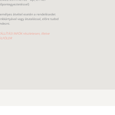
dőpontegyeztetéssel)
emélyes átvétel esetén a rendelésedet
nkkártyával vagy átutalással, előre tudod
ndezni.
ÁLLÍTÁSI INFÓK részletesen, illetve
ÜLFÖLDR