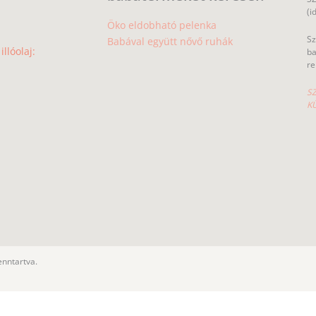
(i
Öko eldobható pelenka
Sz
Babával együtt nővő ruhák
llóolaj:
ba
re
SZ
K
enntartva.