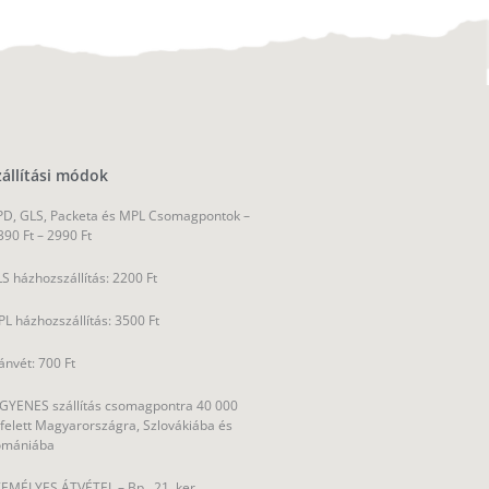
zállítási módok
D, GLS, Packeta és MPL Csomagpontok –
390 Ft – 2990 Ft
S házhozszállítás: 2200 Ft
L házhozszállítás: 3500 Ft
ánvét: 700 Ft
GYENES szállítás csomagpontra 40 000
 felett Magyarországra, Szlovákiába és
omániába
EMÉLYES ÁTVÉTEL – Bp., 21. ker