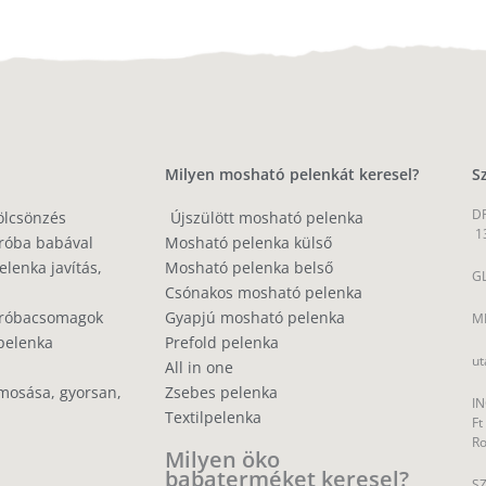
Milyen mosható pelenkát keresel?
S
DP
ölcsönzés
Újszülött mosható pelenka
1
róba babával
Mosható pelenka külső
lenka javítás,
Mosható pelenka belső
GL
Csónakos mosható pelenka
próbacsomagok
Gyapjú mosható pelenka
MP
pelenka
Prefold pelenka
ut
All in one
mosása, gyorsan,
Zsebes pelenka
IN
Textilpelenka
Ft
R
Milyen öko
babaterméket keresel?
SZ