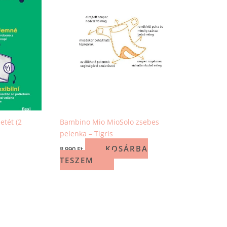
etét (2
Bambino Mio MioSolo zsebes
pelenka – Tigris
KOSÁRBA
8 990
Ft
TESZEM