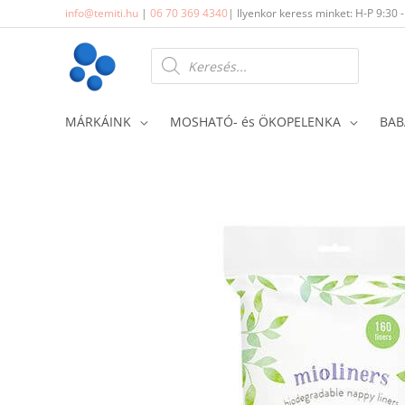
Skip
info@temiti.hu
|
06 70 369 4340
| Ilyenkor keress minket: H-P 9:30 
to
content
Products
search
MÁRKÁINK
MOSHATÓ- és ÖKOPELENKA
BAB