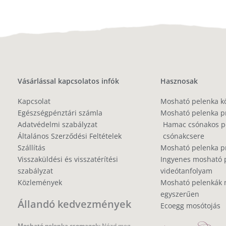
Vásárlással kapcsolatos infók
Hasznosak
Kapcsolat
Mosható pelenka k
Egészségpénztári számla
Mosható pelenka p
Adatvédelmi szabályzat
Hamac csónakos pe
Általános Szerződési Feltételek
csónakcsere
Szállítás
Mosható pelenka 
Visszaküldési és visszatérítési
Ingyenes mosható 
szabályzat
videótanfolyam
Közlemények
Mosható pelenkák 
egyszerűen
Állandó kedvezmények
Ecoegg mosótojás
Mosható pelenka csomagok:
Nézd meg