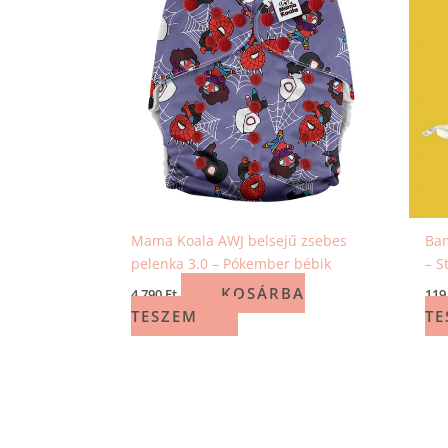
Mama Koala AWJ belsejű zsebes
Ba
pelenka 3.0 – Pókember bébik
– S
KOSÁRBA
4 790
Ft
119
TESZEM
TE