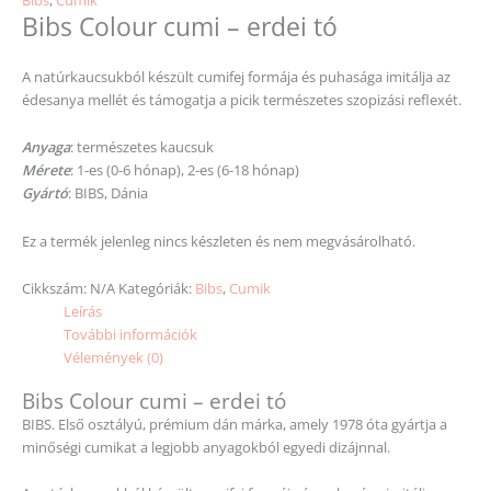
Bibs Colour cumi – erdei tó
A natúrkaucsukból készült cumifej formája és puhasága imitálja az
édesanya mellét és támogatja a picik természetes szopizási reflexét.
Anyaga
: természetes kaucsuk
Mérete
: 1-es (0-6 hónap), 2-es (6-18 hónap)
Gyártó
: BIBS, Dánia
Ez a termék jelenleg nincs készleten és nem megvásárolható.
Cikkszám:
N/A
Kategóriák:
Bibs
,
Cumik
Leírás
További információk
Vélemények (0)
Bibs Colour cumi – erdei tó
BIBS. Első osztályú, prémium dán márka, amely 1978 óta gyártja a
minőségi cumikat a legjobb anyagokból egyedi dizájnnal.