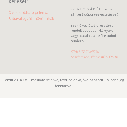
keresel?
SZEMÉLYES ÁTVÉTEL – Bp.,
Öko eldobható pelenka
21. ker (időpontegyeztetéssel)
Babával együtt nővő ruhák
Személyes átvétel esetén a
rendelésedet bankkártyával
vagy átutalással, előre tudod
rendezni.
SZÁLLÍTÁSI INFÓK
részletesen, illetve KÜLFÖLDR
Temiti 2014 Kft. – mosható pelenka, textil pelenka, öko bababolt – Minden jog
fenntartva.