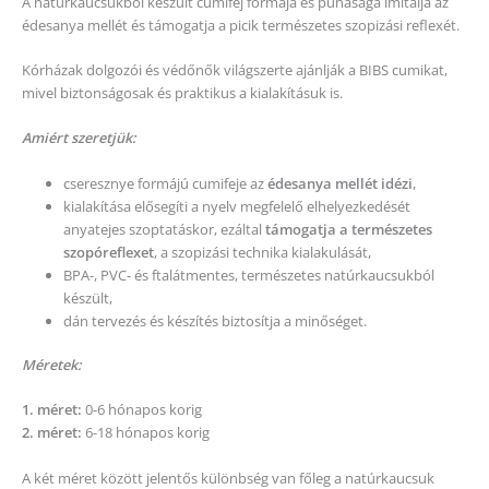
A natúrkaucsukból készült cumifej formája és puhasága imitálja az
édesanya mellét és támogatja a picik természetes szopizási reflexét.
Kórházak dolgozói és védőnők világszerte ajánlják a BIBS cumikat,
mivel biztonságosak és praktikus a kialakításuk is.
Amiért szeretjük:
cseresznye formájú cumifeje az
édesanya mellét idézi
,
kialakítása elősegíti a nyelv megfelelő elhelyezkedését
anyatejes szoptatáskor, ezáltal
támogatja a természetes
szopóreflexet
, a szopizási technika kialakulását,
BPA-, PVC- és ftalátmentes, természetes natúrkaucsukból
készült,
dán tervezés és készítés biztosítja a minőséget.
Méretek:
1. méret:
0-6 hónapos korig
2. méret:
6-18 hónapos korig
A két méret között jelentős különbség van főleg a natúrkaucsuk