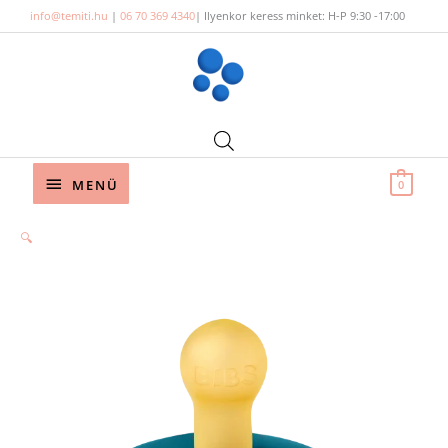
Skip
info@temiti.hu
|
06 70 369 4340
| Ilyenkor keress minket: H-P 9:30 -17:00
to
content
Below
MENÜ
0
Header
🔍