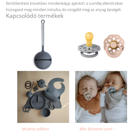
fertőtlenítést követően mindenképp ajánlott a cumifej ellenőrzése:
húzogasd meg minden irányba, és vizsgáld meg az anyag épségét.
Kapcsolódó termékek
Ennek
a
terméknek
több
variációja
van.
A
változatok
a
termékold
választhat
ki
Mushie szilikon
Bibs Boheme cumi –