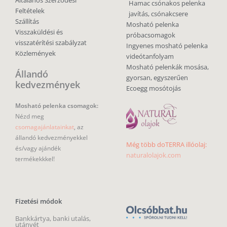
Általános Szerződési
Hamac csónakos pelenka
Feltételek
javítás, csónakcsere
Szállítás
Mosható pelenka
Visszaküldési és
próbacsomagok
visszatérítési szabályzat
Ingyenes mosható pelenka
Közlemények
videótanfolyam
Mosható pelenkák mosása,
Állandó
gyorsan, egyszerűen
kedvezmények
Ecoegg mosótojás
Mosható pelenka csomagok:
Nézd meg
csomagajánlatainkat
, az
állandó kedvezményekkel
Még több doTERRA illóolaj:
és/vagy ajándék
naturalolajok.com
termékekkkel!
Fizetési módok
Bankkártya, banki utalás,
utánvét