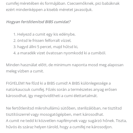
cumifej méretében és formájában. Csecsemőknek, pici babáknak
ezért mindenképpen a kisebb méretet javasoljuk.
Hogyan fertőtlenítsd BIBS cumidat?
Helyezd a cumit egy kis edénybe,
öntsd le frissen felforralt vízzel,
hagyd állni 5 percet, majd hűtsd ki,
a maradék vizet óvatosan nyomkodd ki a cumiból.
Minden használat előtt, de minimum naponta mosd meg alaposan
meleg vízben a cumit.
FIGYELEM! Ne főzd ki a BIBS cumid! A BIBS különlegessége a
natúrkaucsuk cumifej. Főzés során a természetes anyag erősen
károsodhat, így megrövidítheti a cumi élettartalmát.
Ne fertőtlenítsd mikrohullámú sütőben, sterilizálóban, ne tisztítsd
tisztítószerrel vagy mosogatógépben, mert károsodhat.
A cumit ne tedd ki közvetlen napfénynek vagy sugárzó hőnek. Tiszta,
hűvös és száraz helyen tárold, hogy a cumifej ne károsodjon.