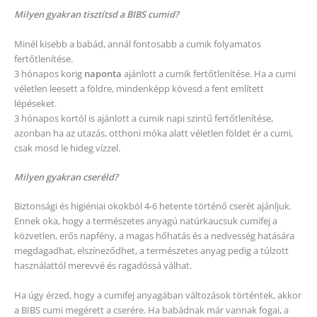
Milyen gyakran tisztítsd a BIBS cumid?
Minél kisebb a babád, annál fontosabb a cumik folyamatos
fertőtlenítése.
3 hónapos korig
naponta
ajánlott a cumik fertőtlenítése. Ha a cumi
véletlen leesett a földre, mindenképp kövesd a fent említett
lépéseket.
3 hónapos kortól is ajánlott a cumik napi szintű fertőtlenítése,
azonban ha az utazás, otthoni móka alatt véletlen földet ér a cumi,
csak mosd le hideg vízzel.
Milyen gyakran cseréld?
Biztonsági és higiéniai okokból 4-6 hetente történő cserét ajánljuk.
Ennek oka, hogy a természetes anyagú natúrkaucsuk cumifej a
közvetlen, erős napfény, a magas hőhatás és a nedvesség hatására
megdagadhat, elszíneződhet, a természetes anyag pedig a túlzott
használattól merevvé és ragadóssá válhat.
Ha úgy érzed, hogy a cumifej anyagában változások történtek, akkor
a BIBS cumi megérett a cserére. Ha babádnak már vannak fogai, a