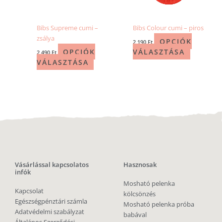
Bibs Supreme cumi –
Bibs Colour cumi – piros
zsálya
OPCIÓK
2 190
Ft
OPCIÓK
VÁLASZTÁSA
2 490
Ft
VÁLASZTÁSA
Vásárlással kapcsolatos
Hasznosak
infók
Mosható pelenka
Kapcsolat
kölcsönzés
Egészségpénztári számla
Mosható pelenka próba
Adatvédelmi szabályzat
babával