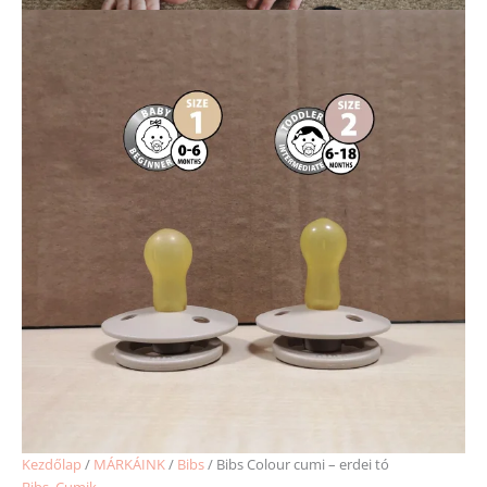
Kezdőlap
/
MÁRKÁINK
/
Bibs
/ Bibs Colour cumi – erdei tó
Bibs
,
Cumik