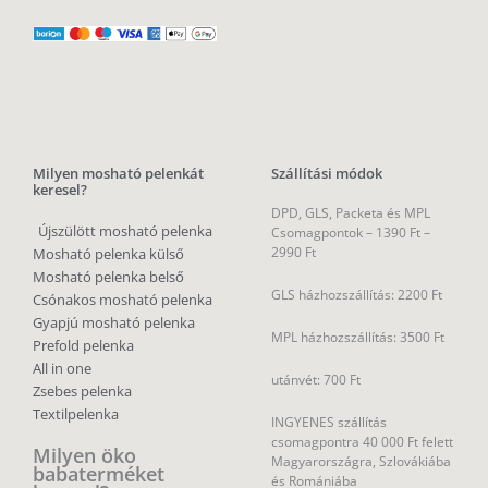
Milyen mosható pelenkát
Szállítási módok
keresel?
DPD, GLS, Packeta és MPL
Újszülött mosható pelenka
Csomagpontok –
1390 Ft –
2990 Ft
Mosható pelenka külső
Mosható pelenka belső
GLS házhozszállítás: 2200 Ft
Csónakos mosható pelenka
Gyapjú mosható pelenka
MPL házhozszállítás: 3500 Ft
Prefold pelenka
All in one
utánvét: 700 Ft
Zsebes pelenka
Textilpelenka
INGYENES szállítás
csomagpontra 40 000 Ft felett
Milyen öko
Magyarországra, Szlovákiába
babaterméket
és Romániába