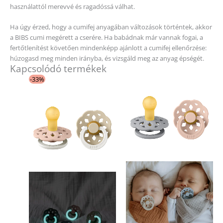
használattól merevvé és ragadóssá válhat.
Ha úgy érzed, hogy a cumifej anyagában változások történtek, akkor
a BIBS cumi megérett a cserére. Ha babádnak már vannak fogai, a
fertőtlenítést követően mindenképp ajánlott a cumifej ellenőrzése:
húzogasd meg minden irányba, és vizsgáld meg az anyag épségét.
Kapcsolódó termékek
Original
Current
Ennek
Ennek
-33%
price
price
a
a
was:
is:
4
3
terméknek
terméknek
890 Ft.
280 Ft.
több
több
variációja
variációja
van.
van.
A
A
változatok
változatok
a
a
termékoldalon
termékold
választhatók
választhat
ki
ki