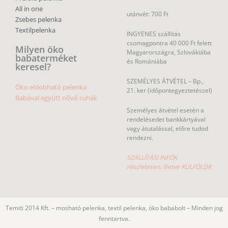
All in one
utánvét: 700 Ft
Zsebes pelenka
Textilpelenka
INGYENES szállítás
csomagpontra 40 000 Ft felett
Milyen öko
Magyarországra, Szlovákiába
babaterméket
és Romániába
keresel?
SZEMÉLYES ÁTVÉTEL – Bp.,
Öko eldobható pelenka
21. ker (időpontegyeztetéssel)
Babával együtt nővő ruhák
Személyes átvétel esetén a
rendelésedet bankkártyával
vagy átutalással, előre tudod
rendezni.
SZÁLLÍTÁSI INFÓK
részletesen, illetve KÜLFÖLDR
Temiti 2014 Kft. – mosható pelenka, textil pelenka, öko bababolt – Minden jog
fenntartva.