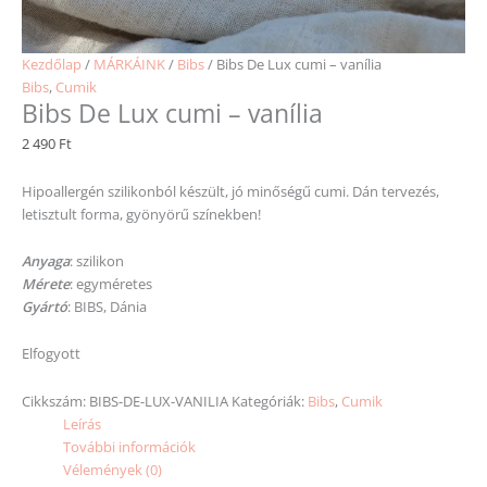
Kezdőlap
/
MÁRKÁINK
/
Bibs
/ Bibs De Lux cumi – vanília
Bibs
,
Cumik
Bibs De Lux cumi – vanília
2 490
Ft
Hipoallergén szilikonból készült, jó minőségű cumi. Dán tervezés,
letisztult forma, gyönyörű színekben!
Anyaga
: szilikon
Mérete
: egyméretes
Gyártó
: BIBS, Dánia
Elfogyott
Cikkszám:
BIBS-DE-LUX-VANILIA
Kategóriák:
Bibs
,
Cumik
Leírás
További információk
Vélemények (0)