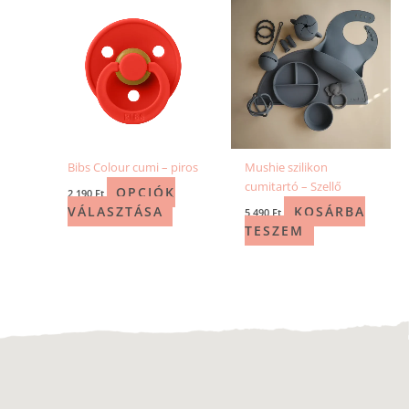
termékoldalon
választhatók
ki
Bibs Colour cumi – piros
Mushie szilikon
cumitartó – Szellő
OPCIÓK
2 190
Ft
VÁLASZTÁSA
KOSÁRBA
5 490
Ft
TESZEM