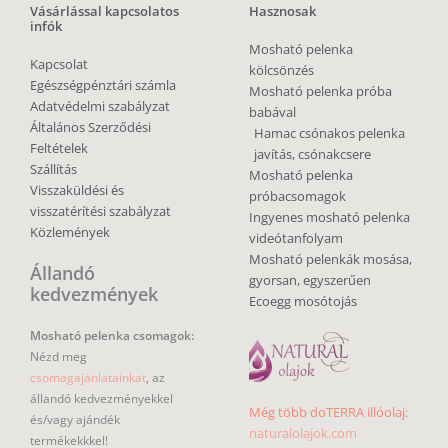
Vásárlással kapcsolatos
Hasznosak
infók
Mosható pelenka
Kapcsolat
kölcsönzés
Egészségpénztári számla
Mosható pelenka próba
Adatvédelmi szabályzat
babával
Általános Szerződési
Hamac csónakos pelenka
Feltételek
javítás, csónakcsere
Szállítás
Mosható pelenka
Visszaküldési és
próbacsomagok
visszatérítési szabályzat
Ingyenes mosható pelenka
Közlemények
videótanfolyam
Mosható pelenkák mosása,
Állandó
gyorsan, egyszerűen
kedvezmények
Ecoegg mosótojás
Mosható pelenka csomagok:
Nézd meg
csomagajánlatainkat
, az
állandó kedvezményekkel
Még több doTERRA illóolaj:
és/vagy ajándék
naturalolajok.com
termékekkkel!