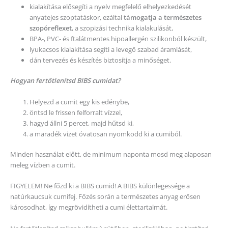
kialakítása elősegíti a nyelv megfelelő elhelyezkedését
anyatejes szoptatáskor, ezáltal
támogatja a természetes
szopóreflexet
, a szopizási technika kialakulását,
BPA-, PVC- és ftalátmentes hipoallergén szilikonból készült,
lyukacsos kialakítása segíti a levegő szabad áramlását,
dán tervezés és készítés biztosítja a minőséget.
Hogyan fertőtlenítsd BIBS cumidat?
Helyezd a cumit egy kis edénybe,
öntsd le frissen felforralt vízzel,
hagyd állni 5 percet, majd hűtsd ki,
a maradék vizet óvatosan nyomkodd ki a cumiból.
Minden használat előtt, de minimum naponta mosd meg alaposan
meleg vízben a cumit.
FIGYELEM! Ne főzd ki a BIBS cumid! A BIBS különlegessége a
natúrkaucsuk cumifej. Főzés során a természetes anyag erősen
károsodhat, így megrövidítheti a cumi élettartalmát.