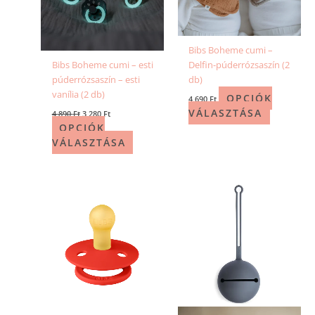
Bibs Boheme cumi –
Bibs Boheme cumi – esti
Delfin-púderrózsaszín (2
púderrózsaszín – esti
db)
vanília (2 db)
OPCIÓK
4 690
Ft
VÁLASZTÁSA
4 890
Ft
3 280
Ft
OPCIÓK
VÁLASZTÁSA
Ennek
a
terméknek
több
variációja
van.
A
változatok
a