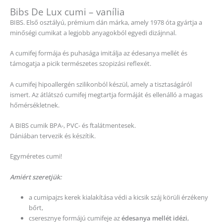
Bibs De Lux cumi – vanília
BIBS. Első osztályú, prémium dán márka, amely 1978 óta gyártja a
minőségi cumikat a legjobb anyagokból egyedi dizájnnal.
A cumifej formája és puhasága imitálja az édesanya mellét és
támogatja a picik természetes szopizási reflexét.
A cumifej hipoallergén szilikonból készül, amely a tisztaságáról
ismert. Az átlátszó cumifej megtartja formáját és ellenálló a magas
hőmérsékletnek.
A BIBS cumik BPA-, PVC- és ftalátmentesek.
Dániában tervezik és készítik.
Egyméretes cumi!
Amiért szeretjük:
a cumipajzs kerek kialakítása védi a kicsik száj körüli érzékeny
bőrt,
cseresznye formájú cumifeje az
édesanya mellét idézi
,