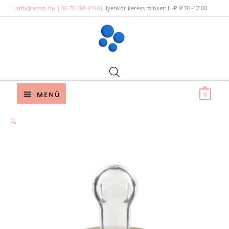
Skip
info@temiti.hu
|
06 70 369 4340
| Ilyenkor keress minket: H-P 9:30 -17:00
to
content
Below
MENÜ
0
Header
🔍