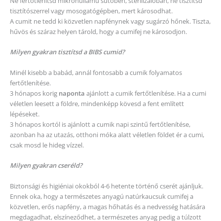
Ne fertőtlenítsd mikrohullámú sütőben, sterilizálóban, ne tisztítsd
tisztítószerrel vagy mosogatógépben, mert károsodhat.
A cumit ne tedd ki közvetlen napfénynek vagy sugárzó hőnek. Tiszta,
hűvös és száraz helyen tárold, hogy a cumifej ne károsodjon.
Milyen gyakran tisztítsd a BIBS cumid?
Minél kisebb a babád, annál fontosabb a cumik folyamatos
fertőtlenítése.
3 hónapos korig
naponta
ajánlott a cumik fertőtlenítése. Ha a cumi
véletlen leesett a földre, mindenképp kövesd a fent említett
lépéseket.
3 hónapos kortól is ajánlott a cumik napi szintű fertőtlenítése,
azonban ha az utazás, otthoni móka alatt véletlen földet ér a cumi,
csak mosd le hideg vízzel.
Milyen gyakran cseréld?
Biztonsági és higiéniai okokból 4-6 hetente történő cserét ajánljuk.
Ennek oka, hogy a természetes anyagú natúrkaucsuk cumifej a
közvetlen, erős napfény, a magas hőhatás és a nedvesség hatására
megdagadhat, elszíneződhet, a természetes anyag pedig a túlzott