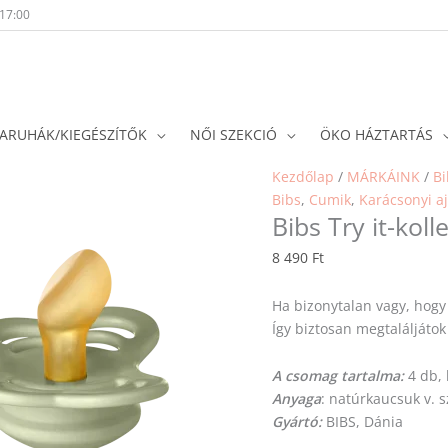
-17:00
ARUHÁK/KIEGÉSZÍTŐK
NŐI SZEKCIÓ
ÖKO HÁZTARTÁS
Kezdőlap
/
MÁRKÁINK
/
Bi
Bibs
,
Cumik
,
Karácsonyi a
Bibs Try it-koll
8 490
Ft
Ha bizonytalan vagy, hogy 
Így biztosan megtaláljáto
A csomag tartalma:
4 db, 
Anyaga
: natúrkaucsuk v. s
Gyártó:
BIBS, Dánia