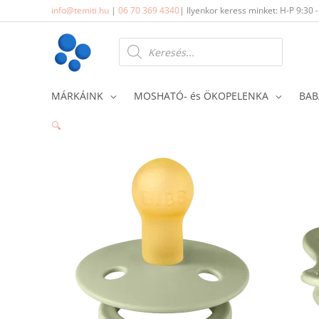
Skip
info@temiti.hu
|
06 70 369 4340
| Ilyenkor keress minket: H-P 9:30 
to
content
Products
search
MÁRKÁINK
MOSHATÓ- és ÖKOPELENKA
BAB
🔍