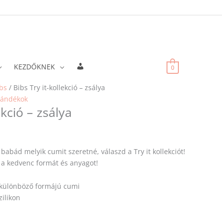
Fiókadatok
KEZDŐKNEK
0
bs
/ Bibs Try it-kollekció – zsálya
jándékok
ekció – zsálya
babád melyik cumit szeretné, válaszd a Try it kollekciót!
k a kedvenc formát és anyagot!
különböző formájú cumi
zilikon