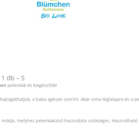
1 db – S
hen
pelenkák és kiegészítők!
hajtogathatjuk, a baba igényei szerint. Akár sima téglalapra és a 
b
módja, melyhez pelenkakülső használata szükséges. Használható m