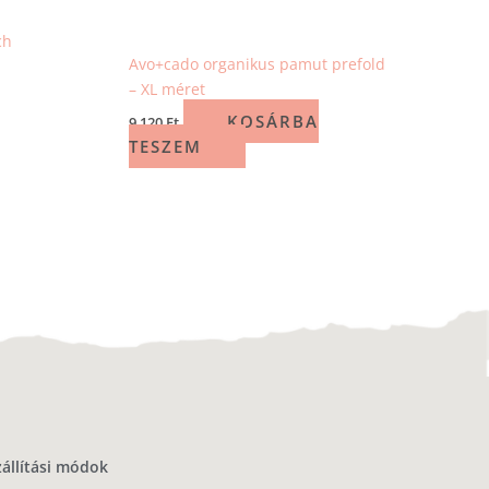
ch
Avo+cado organikus pamut prefold
– XL méret
KOSÁRBA
9 120
Ft
TESZEM
zállítási módok