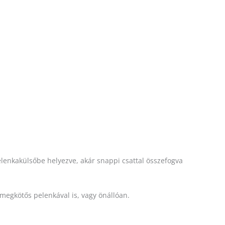
pelenkakülsőbe helyezve, akár snappi csattal összefogva
egkötős pelenkával is, vagy önállóan.