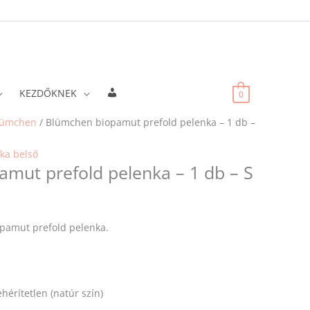
Fiókadatok
KEZDŐKNEK
0
lümchen
/ Blümchen biopamut prefold pelenka – 1 db –
ka belső
mut prefold pelenka – 1 db – S
opamut prefold pelenka.
érítetlen (natúr szín)