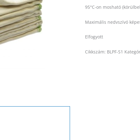
95°C-on mosható (körülbel
Maximális nedvszívó képes
Elfogyott
Cikkszám:
BLPF-S1
Kategó