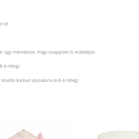
i el.
ár úgy méretezve, hogy snappivel is működjön
8-4 réteg)
y kisebb korban éjszakára (4-8-4 réteg)
Enn
a
ter