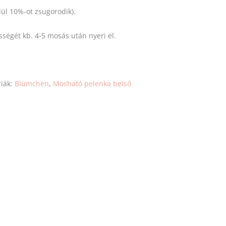
ül 10%-ot zsugorodik).
ségét kb. 4-5 mosás után nyeri el.
riák:
Blümchen
,
Mosható pelenka belső