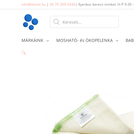
Skip
info@temiti.hu
|
06 70 369 4340
| Ilyenkor keress minket: H-P 9:30 
to
content
Products
search
MÁRKÁINK
MOSHATÓ- és ÖKOPELENKA
BAB
🔍