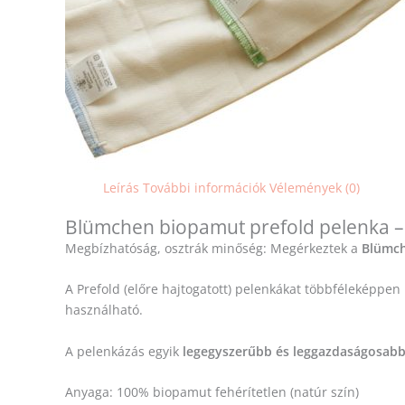
Leírás
További információk
Vélemények (0)
Blümchen biopamut prefold pelenka – 
Megbízhatóság, osztrák minőség: Megérkeztek a
Blümc
A Prefold (előre hajtogatott) pelenkákat többféleképpen 
használható.
A pelenkázás egyik
legegyszerűbb és leggazdaságosab
Anyaga: 100% biopamut fehérítetlen (natúr szín)