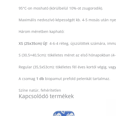
95°C-on mosható (körülbelül 10%-ot zsugorodik).
Maximális nedvszívó képességét kb. 4-5 mosás után nyer
Három méretben kapható:
XS (25x35cm) ÚJ!
4-6-4 réteg, újszülöttek számára, imm
S (30,5×40,5cm): tökéletes méret az első hónapokban (4-
Regular (35,5x53cm): tökéletes fél éves kortól végig, vag
A csomag
1 db
biopamut prefold pelenkát tartalmaz.
Színe natúr, fehérítetlen
Kapcsolódó termékek