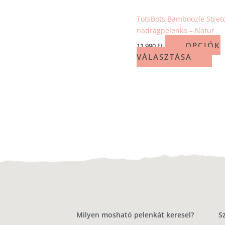
TotsBots Bamboozle Stret
nadrágpelenka – Natur
OPCIÓK
11 990
Ft
VÁLASZTÁSA
Milyen mosható pelenkát keresel?
S