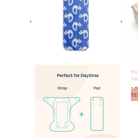
Blü
1d
1 4
TE