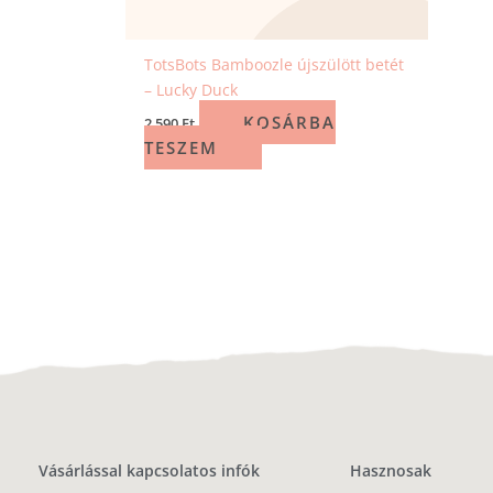
TotsBots Bamboozle újszülött betét
– Lucky Duck
KOSÁRBA
2 590
Ft
TESZEM
Vásárlással kapcsolatos infók
Hasznosak