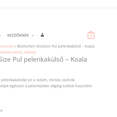
Fiókadatok
KEZDŐKNEK
0
lümchen
/ Blümchen OneSize Pul pelenkakülső – Koala
elenka külső
,
Vékony
ze Pul pelenkakülső – Koala
pelenkakülsője ez a vidám, mintás osztrák
melyet egészen a pelenkáskor végéig tudtok használni.
ia