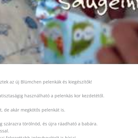
tek az új Blümchen pelenkák és kiegészítők!
tisztaságig használható a pelenkás kor kezdetétől.
t, de akár megkötős pelenkát is.
lég szárazra törölnöd, és újra ráadható a babára.
ssal.
 fokozottabb igénybevételt is bírja!