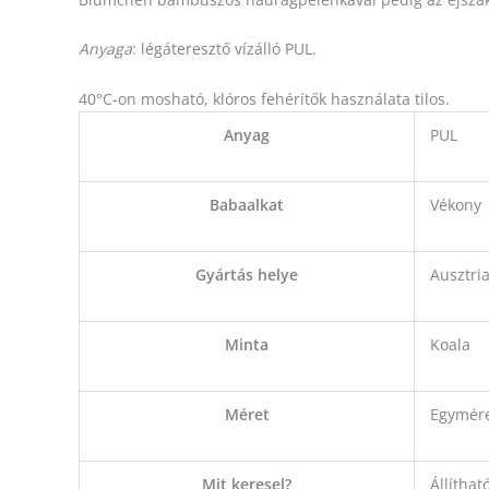
Anyaga
: légáteresztő vízálló PUL.
40°C-on mosható, klóros fehérítők használata tilos.
Anyag
PUL
Babaalkat
Vékony
Gyártás helye
Ausztri
Minta
Koala
Méret
Egymér
Mit keresel?
Állítha