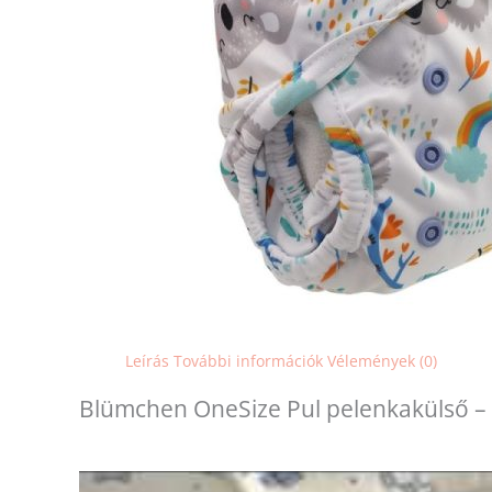
Leírás
További információk
Vélemények (0)
Blümchen OneSize Pul pelenkakülső –