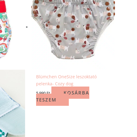
Blümchen OneSize leszoktató
pelenka- Cozy dog
KOSÁRBA
5 990
Ft
TESZEM