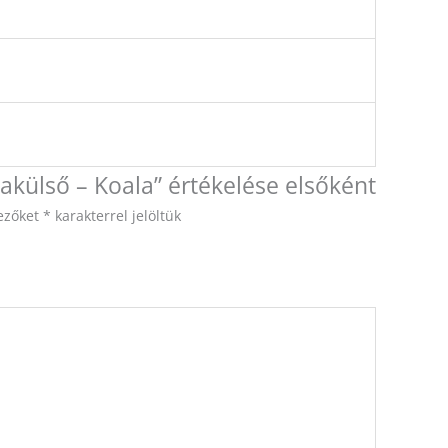
külső – Koala” értékelése elsőként
ezőket
*
karakterrel jelöltük