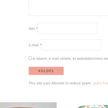
Név
*
E-mail
*
A nevem, e-mail címem, és weboldalcímem me
This site uses Akismet to reduce spam.
Learn ho
Original
Current
price
price
was:
is: