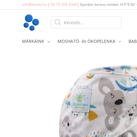
Skip
info@temiti.hu
|
06 70 369 4340
| Ilyenkor keress minket: H-P 9:30 
to
content
Products
search
MÁRKÁINK
MOSHATÓ- és ÖKOPELENKA
BAB