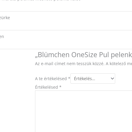
szürke
en
„Blümchen OneSize Pul pelenka
Az e-mail címet nem tesszük közzé.
A kötelező m
A te értékelésed
*
Értékelésed
*