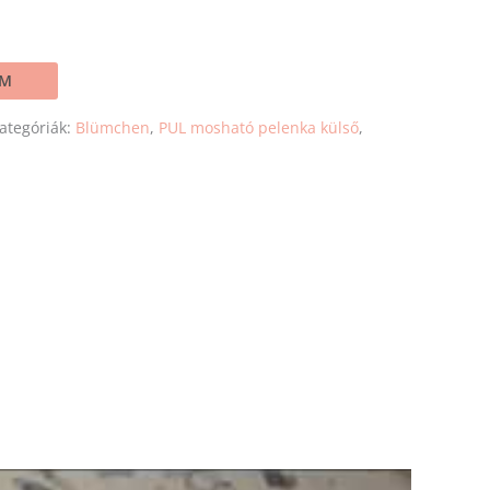
EM
ategóriák:
Blümchen
,
PUL mosható pelenka külső
,