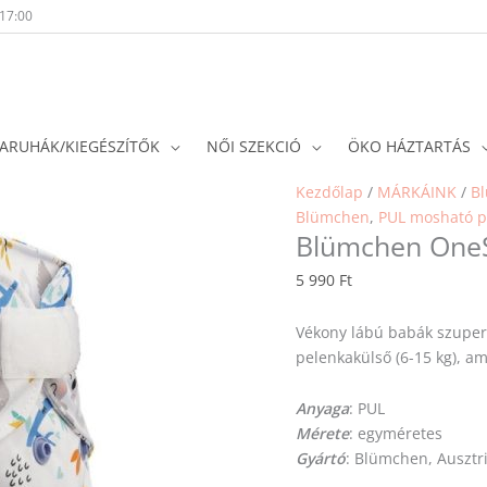
-17:00
ARUHÁK/KIEGÉSZÍTŐK
NŐI SZEKCIÓ
ÖKO HÁZTARTÁS
Blümchen
Kezdőlap
/
MÁRKÁINK
/
B
OneSize
Blümchen
,
PUL mosható p
Blümchen OneSi
Pul
pelenkakülső
5 990
Ft
-
Koala
Vékony lábú babák szuper 
mennyiség
pelenkakülső (6-15 kg), a
Anyaga
: PUL
Mérete
: egyméretes
Gyártó
: Blümchen, Ausztr