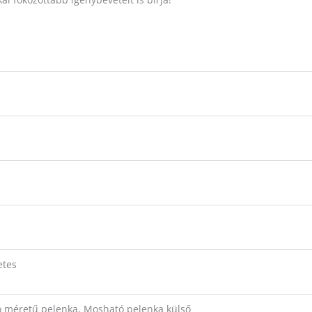
a
etes
tó méretű pelenka, Mosható pelenka külső