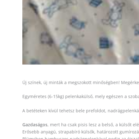
Új színek, új minták a megszokott minőségben! Megérkez
Egyméretes (6-15kg) pelenkakülső, mely egészen a szoba
A betéteken kívül tehetsz bele prefoldot, nadrágpelenká
Gazdaságos
, mert ha csak pisis lesz a belső, a külsőt e
Erősebb anyagú, strapabíró külsők, határozott gumírozá
Blümchen bambuszos nadrágpelenkával pedig az éjszakai