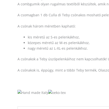
A combgumik olyan rugalmas textilből készültek, amik n
A csomagban 1 db Culla di Teby csónakos mosható pelen
A csónak három méretben kapható:
kis méretű az S-es pelenkákhoz,
közepes méretű az M-es pelenkákhoz,
nagy méretű az L-XL-es pelenkákhoz.
A csónakok a Teby úszópelenkáihoz nem kapcsolhatók! Ug
A csónakok is, éppúgy, mint a többi Teby termék, Olasz