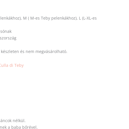
elenkákhoz), M ( M-es Teby pelenkákhoz), L (L-XL-es
csónak
aszország
s készleten és nem megvásárolható.
Culla di Teby
áncok nélkül.
enek a baba bőrével.