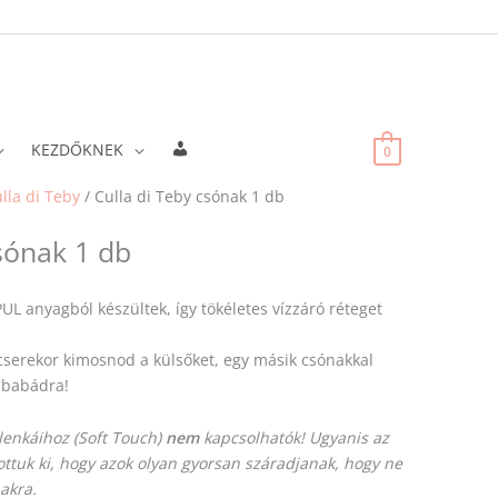
Fiókadatok
KEZDŐKNEK
0
lla di Teby
/ Culla di Teby csónak 1 db
csónak 1 db
PUL anyagból készültek, így tökéletes vízzáró réteget
serekor kimosnod a külsőket, egy másik csónakkal
 babádra!
lenkáihoz (Soft Touch)
nem
kapcsolhatók! Ugyanis az
ottuk ki, hogy azok olyan gyorsan száradjanak, hogy ne
akra.