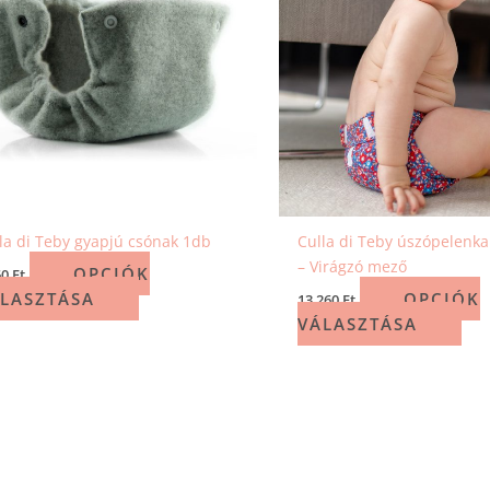
la di Teby gyapjú csónak 1db
Culla di Teby úszópelenk
– Virágzó mező
OPCIÓK
60
Ft
LASZTÁSA
OPCIÓK
13 260
Ft
VÁLASZTÁSA