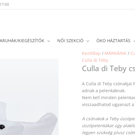
-17:00
ARUHÁK/KIEGÉSZÍTŐK
NŐI SZEKCIÓ
ÖKO HÁZTARTÁS
Kezdőlap
/
MÁRKÁINK
/
Cu
Culla di Teby
Culla di Teby 
A Culla di Teby csónakjai 
adnak a pelenkáknak.
Nem kell minden pelenkac
visszaadhatod ugyanazt a
A csónakok a Teby úszópe
úszópelenkákat úgy alakít
legyen szükség plusz csón