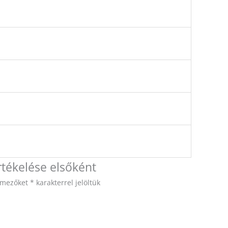
rtékelése elsőként
ő mezőket
*
karakterrel jelöltük