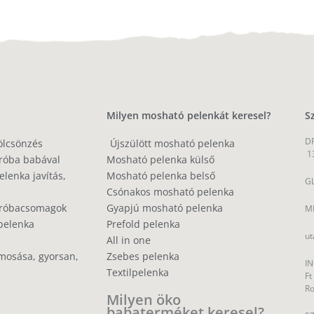
Milyen mosható pelenkát keresel?
S
DP
ölcsönzés
Újszülött mosható pelenka
1
róba babával
Mosható pelenka külső
lenka javítás,
Mosható pelenka belső
GL
Csónakos mosható pelenka
próbacsomagok
Gyapjú mosható pelenka
MP
pelenka
Prefold pelenka
ut
All in one
mosása, gyorsan,
Zsebes pelenka
IN
Textilpelenka
Ft
R
Milyen öko
babaterméket keresel?