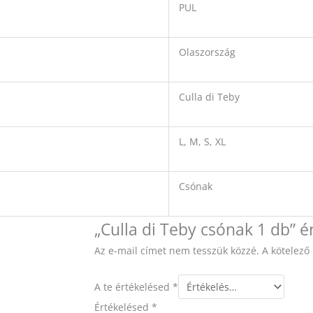
PUL
Olaszország
Culla di Teby
L, M, S, XL
Csónak
„Culla di Teby csónak 1 db” é
Az e-mail címet nem tesszük közzé.
A kötelez
A te értékelésed
*
Értékelésed
*