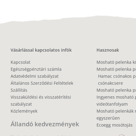
Vásárlással kapcsolatos infók
Hasznosak
Kapcsolat
Mosható pelenka k
Egészségpénztári számla
Mosható pelenka p
Adatvédelmi szabályzat
Hamac csónakos pe
Általános Szerződési Feltételek
csónakcsere
Szállítás
Mosható pelenka 
Visszaküldési és visszatérítési
Ingyenes mosható 
szabályzat
videótanfolyam
Közlemények
Mosható pelenkák 
egyszerűen
Állandó kedvezmények
Ecoegg mosótojás