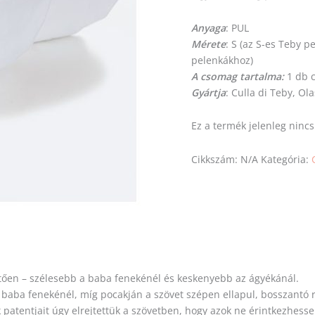
Anyaga
: PUL
Mérete
: S (az S-es Teby p
pelenkákhoz)
A csomag tartalma:
1 db 
Gyártja
: Culla di Teby, Ol
Ez a termék jelenleg ninc
Cikkszám:
N/A
Kategória:
etően – szélesebb a baba fenekénél és keskenyebb az ágyékánál.
baba fenekénél, míg pocakján a szövet szépen ellapul, bosszantó r
patentjait úgy elrejtettük a szövetben, hogy azok ne érintkezhess