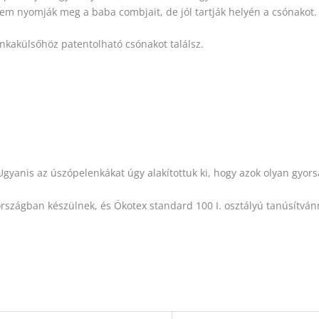
em nyomják meg a baba combjait, de jól tartják helyén a csónakot.
kakülsőhöz patentolható csónakot találsz.
yanis az úszópelenkákat úgy alakítottuk ki, hogy azok olyan gyor
országban készülnek, és Ökotex standard 100 I. osztályú tanúsítván