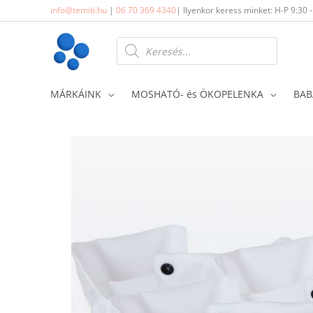
Skip
info@temiti.hu
|
06 70 369 4340
| Ilyenkor keress minket: H-P 9:30 
to
content
Products
search
MÁRKÁINK
MOSHATÓ- és ÖKOPELENKA
BAB