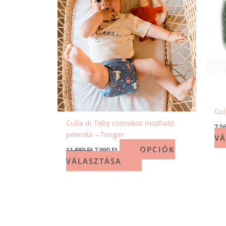
Cul
Culla di Teby csónakos mosható
7 5
pelenka – Tenger
VÁ
OPCIÓK
11 880
Ft
7 990
Ft
VÁLASZTÁSA