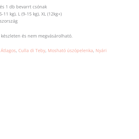
 és 1 db bevarrt csónak
5-11 kg), L (9-15 kg), XL (12kg+)
aszország
s készleten és nem megvásárolható.
:
Átlagos
,
Culla di Teby
,
Mosható úszópelenka
,
Nyári