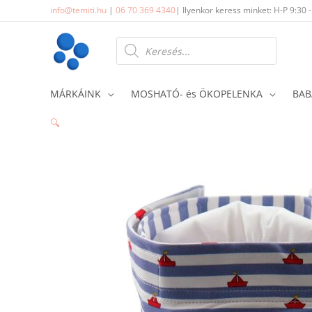
Skip
info@temiti.hu
|
06 70 369 4340
| Ilyenkor keress minket: H-P 9:30 
to
content
Products
search
MÁRKÁINK
MOSHATÓ- és ÖKOPELENKA
BAB
🔍