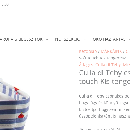
-17:00
ARUHÁK/KIEGÉSZÍTŐK
NŐI SZEKCIÓ
ÖKO HÁZTARTÁS
Kezdőlap
/
MÁRKÁINK
/
Cu
Soft touch Kis tengerész
Átlagos
,
Culla di Teby
,
Mos
Culla di Teby 
touch Kis teng
Culla di Teby
csónakos pel
hogy lágy és könnyű legy
biztosítja, hogy semmi sem
úszópelenkaként is haszn
Anyaga:
mikroszál, PUL