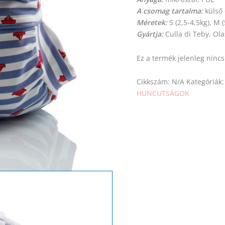
A csomag tartalma:
külső
Méretek:
S (2,5-4,5kg), M (
Gyártja:
Culla di Teby, Ol
Ez a termék jelenleg ninc
Cikkszám:
N/A
Kategóriák
HUNCUTSÁGOK