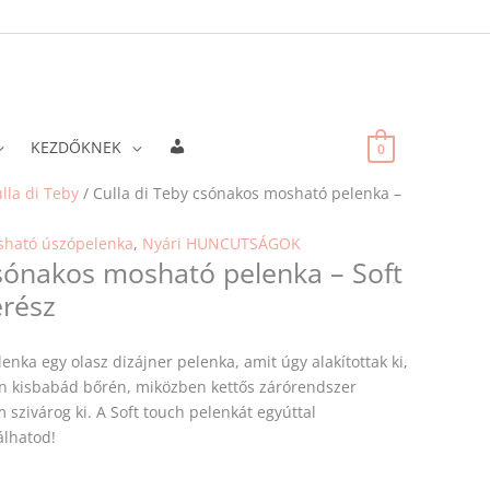
Fiókadatok
KEZDŐKNEK
0
lla di Teby
/ Culla di Teby csónakos mosható pelenka –
ható úszópelenka
,
Nyári HUNCUTSÁGOK
csónakos mosható pelenka – Soft
erész
enka egy olasz dizájner pelenka, amit úgy alakítottak ki,
en kisbabád bőrén, miközben kettős zárórendszer
 szivárog ki. A Soft touch pelenkát egyúttal
álhatod!