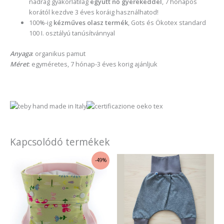
nadrág gyakorlatilag
együtt nő gyerekeddel
, 7 hónapos
korától kezdve 3 éves koráig használhatod!
100%-ig
kézműves olasz termék
, Gots és Ökotex standard
100 I. osztályú tanúsítvánnyal
Anyaga
: organikus pamut
Méret
: egyméretes, 7 hónap-3 éves korig ajánljuk
Kapcsolódó termékek
Original
Current
Ennek
Enne
-49%
price
price
a
a
was:
is:
11
3
terméknek
term
880 Ft.
990 Ft.
több
több
variációja
variác
van.
van.
A
A