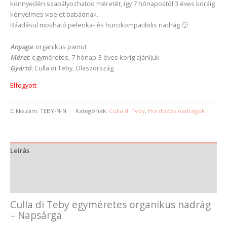
könnyedén szabályozhatod méretét, így 7 hónapostól 3 éves koráig
kényelmes viselet babádnak.
Ráadásul mosható pelenka- és hurcikompatibilis nadrág 🙂
Anyaga
: organikus pamut
Méret
: egyméretes, 7 hónap-3 éves korig ajánljuk
Gyártó
: Culla di Teby, Olaszország
Elfogyott
Cikkszám:
TEBY-N-N
Kategóriák:
Culla di Teby
,
Hordozós nadrágok
Leírás
További információk
Vélemények (0)
Culla di Teby egyméretes organikus nadrág
– Napsárga