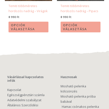
termékoldalon
termé
Temiti többméretes
Temiti többméretes
választhatók
válas
hordozós nadrág – Virágok
hordozós nadrág – Pipacs
ki
ki
8 990
Ft
8 990
Ft
OPCIÓK
OPCIÓK
VÁLASZTÁSA
VÁLASZTÁSA
Vásárlással kapcsolatos
Hasznosak
infók
Mosható pelenka
Kapcsolat
kölcsönzés
Egészségpénztári számla
Mosható pelenka próba
Adatvédelmi szabályzat
babával
Általános Szerződési
Hamac csónakos pelenka