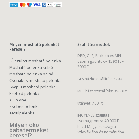
Milyen mosható pelenkát
Szállítási módok
keresel?
DPD, GLS, Packeta és MPL
Újszülött mosható pelenka
Csomagpontok –
1390 Ft –
2990 Ft
Mosható pelenka külső
Mosható pelenka belső
GLS házhozszállítás: 2200 Ft
Csónakos mosható pelenka
Gyapjú mosható pelenka
MPL házhozszállítás: 3500 Ft
Prefold pelenka
All in one
utánvét: 700 Ft
Zsebes pelenka
Textilpelenka
INGYENES szállítás
csomagpontra 40 000 Ft
Milyen öko
felett Magyarországra,
babaterméket
Szlovákiába és Romániába
keresel?