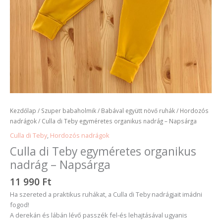
Kezdőlap
/
Szuper babaholmik
/
Babával együtt növő ruhák
/
Hordozós
nadrágok
/ Culla di Teby egyméretes organikus nadrág – Napsárga
Culla di Teby
,
Hordozós nadrágok
Culla di Teby egyméretes organikus
nadrág – Napsárga
11 990
Ft
Ha szereted a praktikus ruhákat, a Culla di Teby nadrágjait imádni
fogod!
A derekán és lábán lévő passzék fel-és lehajtásával ugyanis