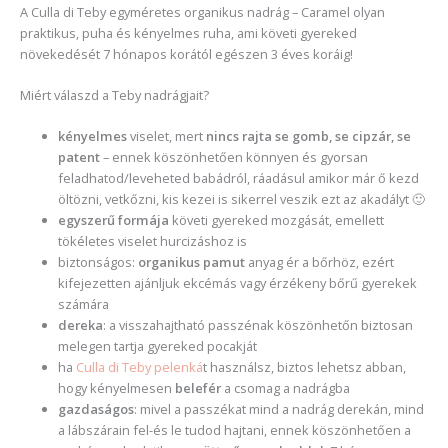
A Culla di Teby egyméretes organikus nadrág – Caramel olyan
praktikus, puha és kényelmes ruha, ami követi gyereked
növekedését 7 hónapos korától egészen 3 éves koráig!
Miért válaszd a Teby nadrágjait?
kényelmes
viselet, mert
nincs rajta se gomb, se cipzár, se
patent
– ennek köszönhetően könnyen és gyorsan
feladhatod/leveheted babádról, ráadásul amikor már ő kezd
öltözni, vetkőzni, kis kezei is sikerrel veszik ezt az akadályt 🙂
egyszerű formája
követi gyereked mozgását, emellett
tökéletes viselet hurcizáshoz is
biztonságos:
organikus pamut
anyag ér a bőrhöz, ezért
kifejezetten ajánljuk ekcémás vagy érzékeny bőrű gyerekek
számára
dereka
: a visszahajtható passzénak köszönhetőn biztosan
melegen tartja gyereked pocakját
ha
Culla di Teby pelenká
t használsz, biztos lehetsz abban,
hogy kényelmesen
belefér
a csomag a nadrágba
gazdaságos
: mivel a passzékat mind a nadrág derekán, mind
a lábszárain fel-és le tudod hajtani, ennek köszönhetően a