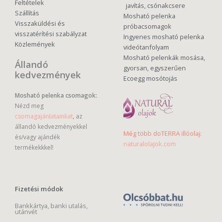
Feltételek
javítás, csónakcsere
Szállítás
Mosható pelenka
Visszaküldési és
próbacsomagok
visszatérítési szabályzat
Ingyenes mosható pelenka
Közlemények
videótanfolyam
Mosható pelenkák mosása,
Állandó
gyorsan, egyszerűen
kedvezmények
Ecoegg mosótojás
Mosható pelenka csomagok:
Nézd meg
csomagajánlatainkat
, az
állandó kedvezményekkel
Még több doTERRA illóolaj:
és/vagy ajándék
naturalolajok.com
termékekkkel!
Fizetési módok
Bankkártya, banki utalás,
utánvét