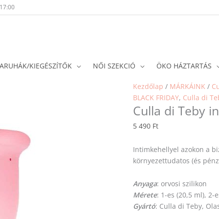
-17:00
ARUHÁK/KIEGÉSZÍTŐK
NŐI SZEKCIÓ
ÖKO HÁZTARTÁS
Culla
Kezdőlap
/
MÁRKÁINK
/
Cu
di
BLACK FRIDAY
,
Culla di Te
Culla di Teby i
Teby
intimkehely
5 490
Ft
-
pink
Intimkehellyel azokon a b
mennyiség
környezettudatos (és pénz
Anyaga
: orvosi szilikon
Mérete
: 1-es (20,5 ml), 2-
Gyártó
: Culla di Teby, Ol