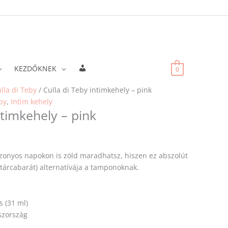
Fiókadatok
KEZDŐKNEK
0
lla di Teby
/ Culla di Teby intimkehely – pink
by
,
Intim kehely
ntimkehely – pink
izonyos napokon is zöld maradhatsz, hiszen ez abszolút
tárcabarát) alternatívája a tamponoknak.
es (31 ml)
aszország