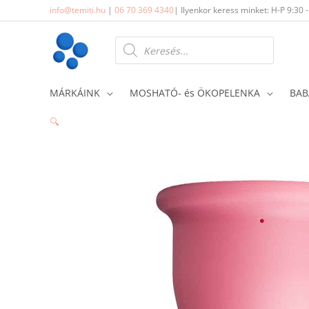
Skip
info@temiti.hu
|
06 70 369 4340
| Ilyenkor keress minket: H-P 9:30 
to
content
Products
search
MÁRKÁINK
MOSHATÓ- és ÖKOPELENKA
BAB
🔍