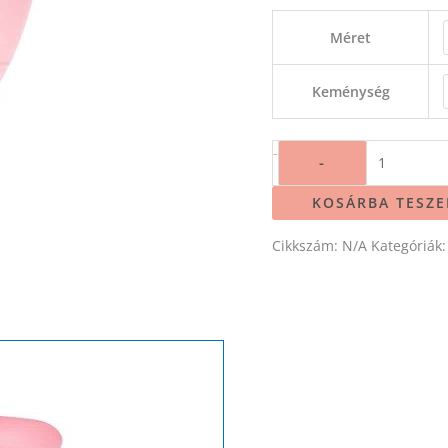
Méret
Keménység
-
-
KOSÁRBA TESZ
Cikkszám:
N/A
Kategóriák