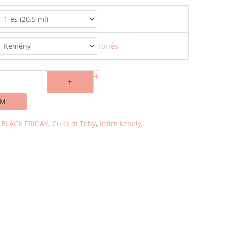
Törlés
+
+
EM
:
BLACK FRIDAY
,
Culla di Teby
,
Intim kehely