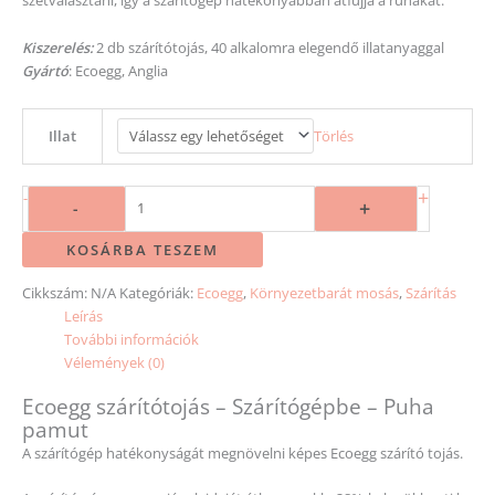
Kiszerelés:
2 db szárítótojás, 40 alkalomra elegendő illatanyaggal
Gyártó
: Ecoegg, Anglia
Illat
Törlés
+
-
+
-
KOSÁRBA TESZEM
Cikkszám:
N/A
Kategóriák:
Ecoegg
,
Környezetbarát mosás
,
Szárítás
Leírás
További információk
Vélemények (0)
Ecoegg szárítótojás – Szárítógépbe – Puha
pamut
A szárítógép hatékonyságát megnövelni képes Ecoegg szárító tojás.