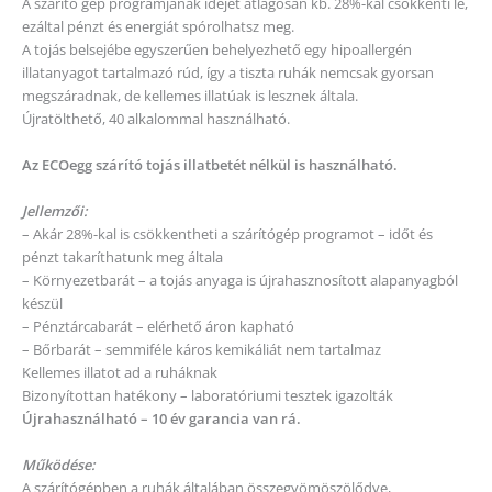
A szárító gép programjának idejét átlagosan kb. 28%-kal csökkenti le,
ezáltal pénzt és energiát spórolhatsz meg.
A tojás belsejébe egyszerűen behelyezhető egy hipoallergén
illatanyagot tartalmazó rúd, így a tiszta ruhák nemcsak gyorsan
megszáradnak, de kellemes illatúak is lesznek általa.
Újratölthető, 40 alkalommal használható.
Az ECOegg szárító tojás illatbetét nélkül is használható.
Jellemzői:
– Akár 28%-kal is csökkentheti a szárítógép programot – időt és
pénzt takaríthatunk meg általa
– Környezetbarát – a tojás anyaga is újrahasznosított alapanyagból
készül
– Pénztárcabarát – elérhető áron kapható
– Bőrbarát – semmiféle káros kemikáliát nem tartalmaz
Kellemes illatot ad a ruháknak
Bizonyítottan hatékony – laboratóriumi tesztek igazolták
Újrahasználható – 10 év garancia van rá.
Működése:
A szárítógépben a ruhák általában összegyömöszölődve,