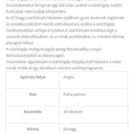
összetekeredve forognak egy idő után, ezáltal a szárítógép szárító
funkcióját nem tudják kihasználni.
Az ECOegg szárítótojás felületén található gumi dudorok segítenek
az összekuszálódott textilt szétválasztani, ezáltal a szárítógép
hatékonyabban átfújja a ruhákat.A szárítótojás továbbá segít a
szöszök eltávolításában, és a ruhák puhításában is, mindezt kémiai
anyagok nélkül.
A szárítógép meleg levegője pedig felszabadítja a tojás
illatrudacskájából az illatanyagot.
Használata: egyszerűen a szárítógép dobjába kell helyezni a vizes
ruhák mellé, és így elindítani a kívánt szárítóprogramot.
Gyártás helye
Anglia
Illat
Puha pamut
Kiszerelés
40 alkalom
Márka
Ecoegg