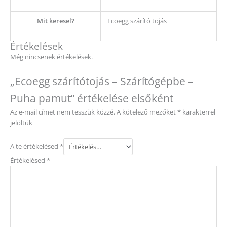
Mit keresel?
Ecoegg szárító tojás
Értékelések
Még nincsenek értékelések.
„Ecoegg szárítótojás – Szárítógépbe –
Puha pamut” értékelése elsőként
Az e-mail címet nem tesszük közzé.
A kötelező mezőket
*
karakterrel
jelöltük
A te értékelésed
*
Értékelésed
*