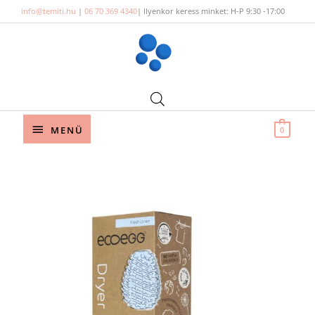
Skip
info@temiti.hu
|
06 70 369 4340
| Ilyenkor keress minket: H-P 9:30 -17:00
to
content
Below
MENÜ
0
Header
Ecoegg
szárítótojás
-
Szárítógépbe
-
Puha
pamut
mennyiség