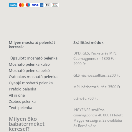
Milyen mosható pelenkát
Szállítási módok
keresel?
DPD, GLS, Packeta és MPL
Újszülött mosható pelenka
Csomagpontok –
1390 Ft –
2990 Ft
Mosható pelenka külső
Mosható pelenka belső
GLS házhozszállítás: 2200 Ft
Csónakos mosható pelenka
Gyapjú mosható pelenka
MPL házhozszállítás: 3500 Ft
Prefold pelenka
All in one
utánvét: 700 Ft
Zsebes pelenka
Textilpelenka
INGYENES szállítás
csomagpontra 40 000 Ft felett
Milyen öko
Magyarországra, Szlovákiába
babaterméket
és Romániába
keresel?