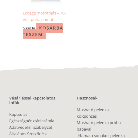
Ecoegg mosótojás – 70-
es – puha pamut
KOSÁRBA
5 990
Ft
TESZEM
Vásárlással kapcsolatos
Hasznosak
infók
Mosható pelenka
Kapcsolat
kölcsönzés
Egészségpénztári számla
Mosható pelenka próba
Adatvédelmi szabályzat
babával
Általános Szerződési
Hamac csónakos pelenka