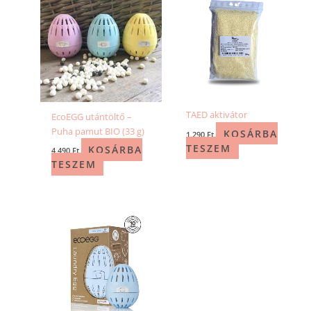
TAED aktivátor
EcoEGG utántöltő –
Puha pamut BIO (33 g)
KOSÁRBA
1 290
Ft
TESZEM
KOSÁRBA
4 490
Ft
TESZEM