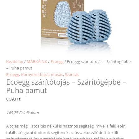
Kezdőlap
/
MÁRKÁINK
/
Ecoegg
/ Ecoegg szárítótojás – Szárítógépbe
– Puha pamut
Ecoegg
,
Környezetbarát mosás
,
Szárítás
Ecoegg szárítótojás – Szárítógépbe –
Puha pamut
6 590
Ft
149,75 Ft/alkalom
A tojás még illatosítás nélkül is hasznos segítség, mivel a felületén
található gumi dudorok segítenek az összekuszálódott textilt
szétválasztani, így a szárítógép hatékonyabban átfújja a ruhákat.