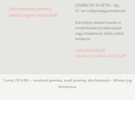
SZEMÉLYES ÁTVÉTEL – Bp.,
Öko eldobható pelenka
21. ker (időpontegyeztetéssel)
Babával együtt nővő ruhák
Személyes átvétel esetén a
rendelésedet bankkártyával
vagy átutalással, előre tudod
rendezni.
SZÁLLÍTÁSI INFÓK
részletesen, illetve KÜLFÖLDR
Temiti 2014 Kft. – mosható pelenka, textil pelenka, öko bababolt – Minden jog
fenntartva.