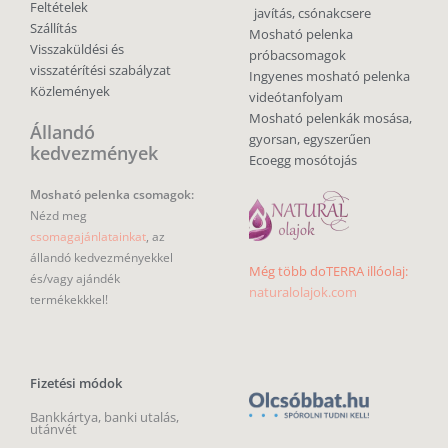
Feltételek
javítás, csónakcsere
Szállítás
Mosható pelenka
Visszaküldési és
próbacsomagok
visszatérítési szabályzat
Ingyenes mosható pelenka
Közlemények
videótanfolyam
Mosható pelenkák mosása,
Állandó
gyorsan, egyszerűen
kedvezmények
Ecoegg mosótojás
Mosható pelenka csomagok:
Nézd meg
csomagajánlatainkat
, az
állandó kedvezményekkel
Még több doTERRA illóolaj:
és/vagy ajándék
naturalolajok.com
termékekkkel!
Fizetési módok
Bankkártya, banki utalás,
utánvét