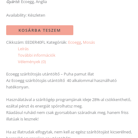
Gyártó
: Ecoegg, Anglia
Availability:
Készleten
KOSÁRBA TESZEM
Cikkszám:
EEDER40FL
Kategóriák:
Ecoegg
,
Mosás
Leírás
További információk
Vélemények (0)
Ecoegg szárítótojás utántöltő – Puha pamut illat
Az Ecoegg szárítótojás utántöltő 40 alkalommal használható
hatékonyan.
Használatával a szárítógép programjának ideje 28%-al csökkenthető,
ezáltal pénzt és energiát spórolhatsz meg.
Ráadásul ruháid nem csak gyorsabban száradnak meg, hanem friss
illatúak is lesznek!
Ha az illatrudak elfogytak, nem kell az egész szárítótojást kicserélned,