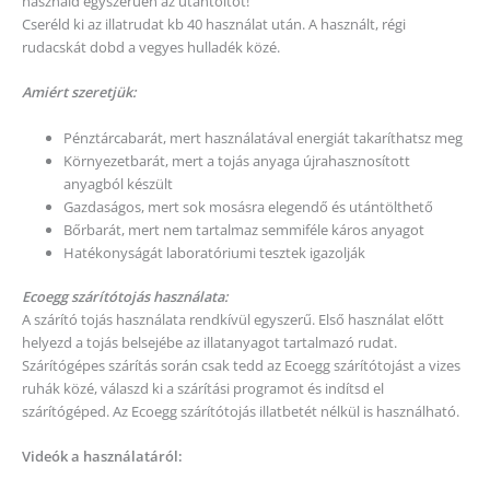
használd egyszerűen az utántöltőt!
Cseréld ki az illatrudat kb 40 használat után. A használt, régi
rudacskát dobd a vegyes hulladék közé.
Amiért szeretjük:
Pénztárcabarát, mert használatával energiát takaríthatsz meg
Környezetbarát, mert a tojás anyaga újrahasznosított
anyagból készült
Gazdaságos, mert sok mosásra elegendő és utántölthető
Bőrbarát, mert nem tartalmaz semmiféle káros anyagot
Hatékonyságát laboratóriumi tesztek igazolják
Ecoegg szárítótojás használata:
A szárító tojás használata rendkívül egyszerű. Első használat előtt
helyezd a tojás belsejébe az illatanyagot tartalmazó rudat.
Szárítógépes szárítás során csak tedd az Ecoegg szárítótojást a vizes
ruhák közé, válaszd ki a szárítási programot és indítsd el
szárítógéped. Az Ecoegg szárítótojás illatbetét nélkül is használható.
Videók a használatáról: