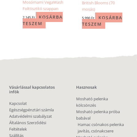
Mosómami VegaWash
British Blooms (70
Folttisztító szappan
mosás)
KOSÁRBA
KOSÁRBA
2 145
Ft
5 990
Ft
TESZEM
TESZEM
Vásárlással kapcsolatos
Hasznosak
infók
Mosható pelenka
Kapcsolat
kölcsönzés
Egészségpénztári számla
Mosható pelenka próba
Adatvédelmi szabályzat
babával
Általános Szerződési
Hamac csónakos pelenka
Feltételek
javítás, csónakcsere
Szállítás