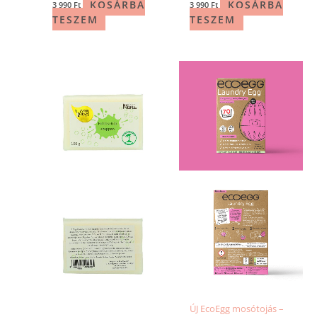
KOSÁRBA
KOSÁRBA
3 990
Ft
3 990
Ft
TESZEM
TESZEM
ÚJ EcoEgg mosótojás –