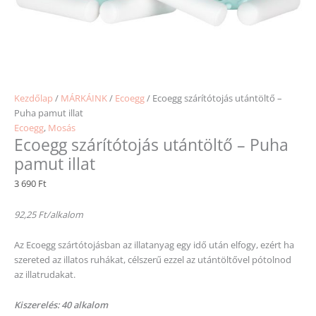
Kezdőlap
/
MÁRKÁINK
/
Ecoegg
/ Ecoegg szárítótojás utántöltő –
Puha pamut illat
Ecoegg
,
Mosás
Ecoegg szárítótojás utántöltő – Puha
pamut illat
3 690
Ft
92,25 Ft/alkalom
Az Ecoegg szártótojásban az illatanyag egy idő után elfogy, ezért ha
szereted az illatos ruhákat, célszerű ezzel az utántöltővel pótolnod
az illatrudakat.
Kiszerelés: 40 alkalom