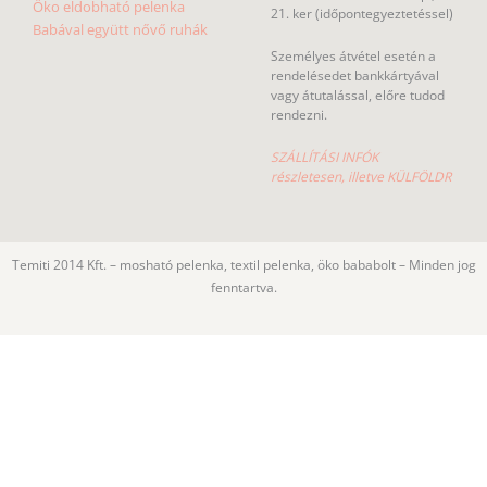
21. ker (időpontegyeztetéssel)
Babával együtt nővő ruhák
Személyes átvétel esetén a
rendelésedet bankkártyával
vagy átutalással, előre tudod
rendezni.
SZÁLLÍTÁSI INFÓK
részletesen, illetve KÜLFÖLDR
Temiti 2014 Kft. – mosható pelenka, textil pelenka, öko bababolt – Minden jog
fenntartva.