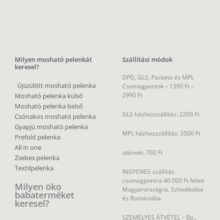
Milyen mosható pelenkát
Szállítási módok
keresel?
DPD, GLS, Packeta és MPL
Újszülött mosható pelenka
Csomagpontok –
1390 Ft –
2990 Ft
Mosható pelenka külső
Mosható pelenka belső
GLS házhozszállítás: 2200 Ft
Csónakos mosható pelenka
Gyapjú mosható pelenka
MPL házhozszállítás: 3500 Ft
Prefold pelenka
All in one
utánvét: 700 Ft
Zsebes pelenka
Textilpelenka
INGYENES szállítás
csomagpontra 40 000 Ft felett
Milyen öko
Magyarországra, Szlovákiába
babaterméket
és Romániába
keresel?
SZEMÉLYES ÁTVÉTEL – Bp.,
Öko eldobható pelenka