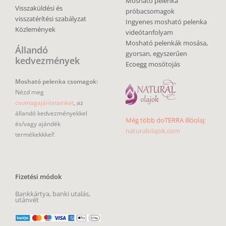
Mosható pelenka
Visszaküldési és
próbacsomagok
visszatérítési szabályzat
Ingyenes mosható pelenka
Közlemények
videótanfolyam
Mosható pelenkák mosása,
Állandó
gyorsan, egyszerűen
kedvezmények
Ecoegg mosótojás
Mosható pelenka csomagok:
Nézd meg
csomagajánlatainkat
, az
állandó kedvezményekkel
Még több doTERRA illóolaj:
és/vagy ajándék
naturalolajok.com
termékekkkel!
Fizetési módok
Bankkártya, banki utalás,
utánvét