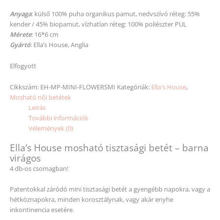
Anyaga
: külső 100% puha organikus pamut, nedvszívó réteg: 55%
kender / 45% biopamut, vízhatlan réteg: 100% poliészter PUL
Mérete
: 16*6 cm
Gyártó
: Ella’s House, Anglia
Elfogyott
Cikkszám:
EH-MP-MINI-FLOWERSMI
Kategóriák:
Ella's House
,
Mosható női betétek
Leírás
További információk
Vélemények (0)
Ella’s House mosható tisztasági betét – barna
virágos
4 db-os csomagban!
Patentokkal záródó mini tisztasági betét a gyengébb napokra, vagy a
hétköznapokra, minden korosztálynak, vagy akár enyhe
inkontinencia esetére.