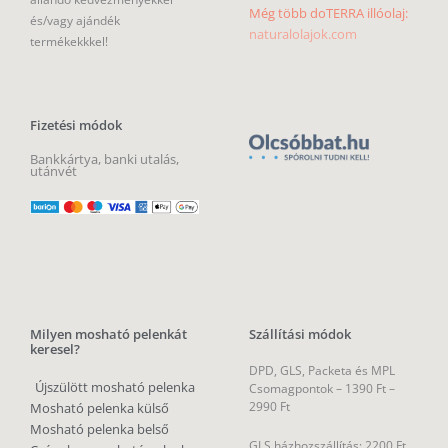
Még több doTERRA illóolaj:
és/vagy ajándék
naturalolajok.com
termékekkkel!
Fizetési módok
Bankkártya, banki utalás,
utánvét
Milyen mosható pelenkát
Szállítási módok
keresel?
DPD, GLS, Packeta és MPL
Újszülött mosható pelenka
Csomagpontok –
1390 Ft –
2990 Ft
Mosható pelenka külső
Mosható pelenka belső
GLS házhozszállítás: 2200 Ft