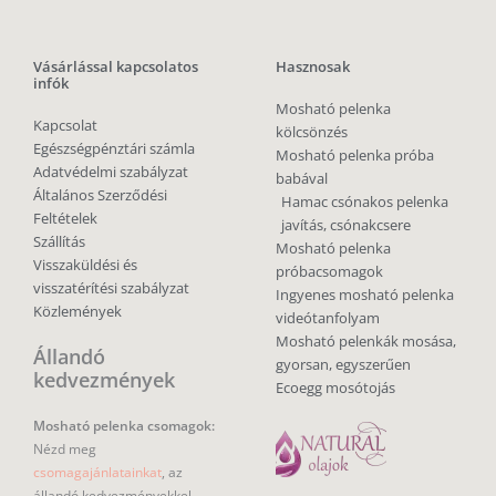
Vásárlással kapcsolatos
Hasznosak
infók
Mosható pelenka
Kapcsolat
kölcsönzés
Egészségpénztári számla
Mosható pelenka próba
Adatvédelmi szabályzat
babával
Általános Szerződési
Hamac csónakos pelenka
Feltételek
javítás, csónakcsere
Szállítás
Mosható pelenka
Visszaküldési és
próbacsomagok
visszatérítési szabályzat
Ingyenes mosható pelenka
Közlemények
videótanfolyam
Mosható pelenkák mosása,
Állandó
gyorsan, egyszerűen
kedvezmények
Ecoegg mosótojás
Mosható pelenka csomagok:
Nézd meg
csomagajánlatainkat
, az
állandó kedvezményekkel