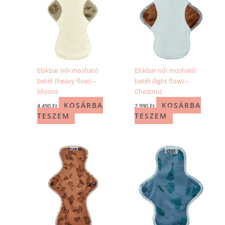
Elskbar női mosható
Elskbar női mosható
betét (heavy flow) –
betét (light flow) –
Moons
Chestnut
KOSÁRBA
KOSÁRBA
4 490
Ft
2 990
Ft
TESZEM
TESZEM