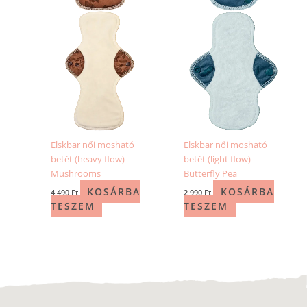
Elskbar női mosható
Elskbar női mosható
betét (heavy flow) –
betét (light flow) –
Mushrooms
Butterfly Pea
KOSÁRBA
KOSÁRBA
4 490
Ft
2 990
Ft
TESZEM
TESZEM