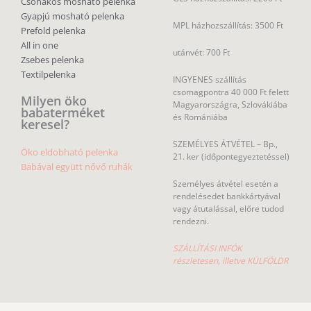
Csónakos mosható pelenka
Gyapjú mosható pelenka
MPL házhozszállítás: 3500 Ft
Prefold pelenka
All in one
utánvét: 700 Ft
Zsebes pelenka
Textilpelenka
INGYENES szállítás
csomagpontra 40 000 Ft felett
Milyen öko
Magyarországra, Szlovákiába
babaterméket
és Romániába
keresel?
SZEMÉLYES ÁTVÉTEL – Bp.,
Öko eldobható pelenka
21. ker (időpontegyeztetéssel)
Babával együtt nővő ruhák
Személyes átvétel esetén a
rendelésedet bankkártyával
vagy átutalással, előre tudod
rendezni.
SZÁLLÍTÁSI INFÓK
részletesen, illetve KÜLFÖLDR