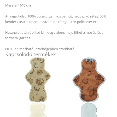
Mérete: 16*6 cm
Anyaga: külső 100% puha organikus pamut, nedvszívó réteg: 55%
kender / 45% biopamut, vízhatlan réteg: 100% poliészter PUL
Használat után öblítsd ki hideg vízben, majd jöhet a mosás, és a
formára igazítás.
60 °C-on mosható , szárítógépben szárítható.
Kapcsolódó termékek