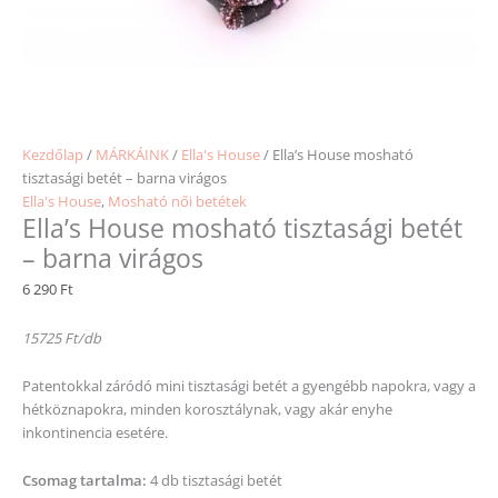
Kezdőlap
/
MÁRKÁINK
/
Ella's House
/ Ella’s House mosható
tisztasági betét – barna virágos
Ella's House
,
Mosható női betétek
Ella’s House mosható tisztasági betét
– barna virágos
6 290
Ft
15725 Ft/db
Patentokkal záródó mini tisztasági betét a gyengébb napokra, vagy a
hétköznapokra, minden korosztálynak, vagy akár enyhe
inkontinencia esetére.
Csomag tartalma:
4 db tisztasági betét