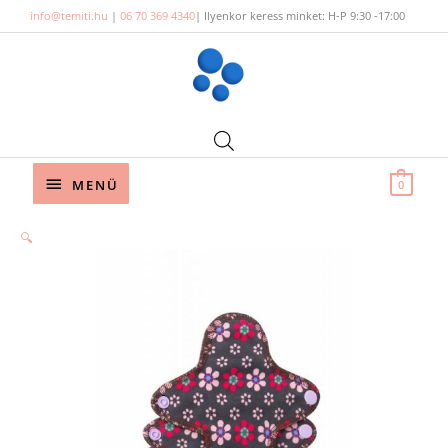
Skip
info@temiti.hu
|
06 70 369 4340
| Ilyenkor keress minket: H-P 9:30 -17:00
to
content
Below
MENÜ
0
Header
🔍