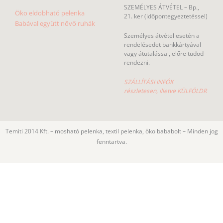
SZEMÉLYES ÁTVÉTEL – Bp.,
Öko eldobható pelenka
21. ker (időpontegyeztetéssel)
Babával együtt nővő ruhák
Személyes átvétel esetén a
rendelésedet bankkártyával
vagy átutalással, előre tudod
rendezni.
SZÁLLÍTÁSI INFÓK
részletesen, illetve KÜLFÖLDR
Temiti 2014 Kft. – mosható pelenka, textil pelenka, öko bababolt – Minden jog
fenntartva.