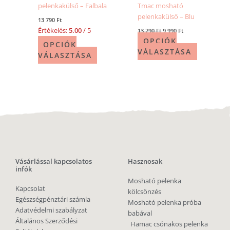
pelenkakülső – Falbala
Tmac mosható
pelenkakülső – Blu
13 790
Ft
Értékelés:
5.00
/ 5
13 790
Ft
9 990
Ft
OPCIÓK
OPCIÓK
VÁLASZTÁSA
VÁLASZTÁSA
Vásárlással kapcsolatos
Hasznosak
infók
Mosható pelenka
Kapcsolat
kölcsönzés
Egészségpénztári számla
Mosható pelenka próba
Adatvédelmi szabályzat
babával
Általános Szerződési
Hamac csónakos pelenka