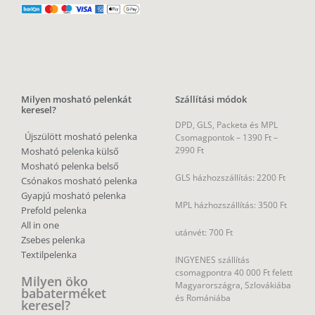
Milyen mosható pelenkát
Szállítási módok
keresel?
DPD, GLS, Packeta és MPL
Újszülött mosható pelenka
Csomagpontok –
1390 Ft –
2990 Ft
Mosható pelenka külső
Mosható pelenka belső
GLS házhozszállítás: 2200 Ft
Csónakos mosható pelenka
Gyapjú mosható pelenka
MPL házhozszállítás: 3500 Ft
Prefold pelenka
All in one
utánvét: 700 Ft
Zsebes pelenka
Textilpelenka
INGYENES szállítás
csomagpontra 40 000 Ft felett
Milyen öko
Magyarországra, Szlovákiába
babaterméket
és Romániába
keresel?