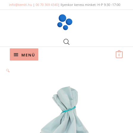
Skip
info@temiti.hu
|
06 70 369 4340
| Ilyenkor keress minket: H-P 9:30 -17:00
to
content
Below
MENÜ
0
Header
🔍