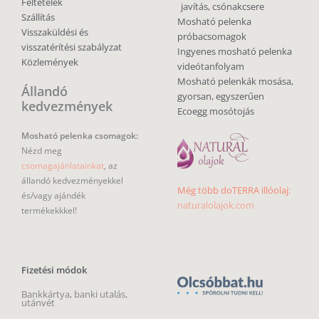
Feltételek
javítás, csónakcsere
Szállítás
Mosható pelenka
Visszaküldési és
próbacsomagok
visszatérítési szabályzat
Ingyenes mosható pelenka
Közlemények
videótanfolyam
Mosható pelenkák mosása,
Állandó
gyorsan, egyszerűen
kedvezmények
Ecoegg mosótojás
Mosható pelenka csomagok:
Nézd meg
csomagajánlatainkat
, az
állandó kedvezményekkel
Még több doTERRA illóolaj:
és/vagy ajándék
naturalolajok.com
termékekkkel!
Fizetési módok
Bankkártya, banki utalás,
utánvét