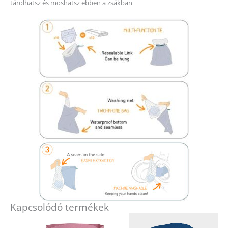
tárolhatsz és moshatsz ebben a zsákban
Kapcsolódó termékek
Ennek
Ennek