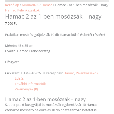
Kezdőlap
/
MÁRKÁINK
/
Hamac
/ Hamac 2 az 1-ben mosózsák – nagy
Hamac
,
Pelenkazsákok
Hamac 2 az 1-ben mosózsák – nagy
7 990
Ft
Praktikus mosó és gyűjtőzsák 10 db Hamac külső és betét részére!
Mérete: 45 x 55 cm
Gyártó: Hamac, Franciaország
Elfogyott
Cikkszám:
HAM-SAC-02-TU
Kategóriák:
Hamac
,
Pelenkazsákok
Leírás
További információk
Vélemények (0)
Hamac 2 az 1-ben mosózsák – nagy
Szuper praktikus gyűjtő és mosózsák egyben! Akár 10 Hamac
csónakos mosható pelenka és 10 db hozzá tartozó betétet is