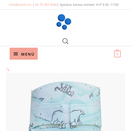
Skip
info@temiti.hu
|
06 70 369 4340
| Ilyenkor keress minket: H-P 9:30 -17:00
to
content
Below
MENÜ
0
Header
🔍