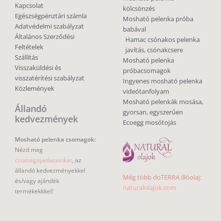
Kapcsolat
kölcsönzés
Egészségpénztári számla
Mosható pelenka próba
Adatvédelmi szabályzat
babával
Általános Szerződési
Hamac csónakos pelenka
Feltételek
javítás, csónakcsere
Szállítás
Mosható pelenka
Visszaküldési és
próbacsomagok
visszatérítési szabályzat
Ingyenes mosható pelenka
Közlemények
videótanfolyam
Mosható pelenkák mosása,
Állandó
gyorsan, egyszerűen
kedvezmények
Ecoegg mosótojás
Mosható pelenka csomagok:
Nézd meg
csomagajánlatainkat
, az
állandó kedvezményekkel
Még több doTERRA illóolaj:
és/vagy ajándék
naturalolajok.com
termékekkkel!