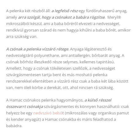
A pelenka két részből áll:
a legfelső rész
egy fürdőruhaszerű anyag,
amely
arra szolgál, hogy a csónakot a babára rögzítse
. Meryl®
mikroszálból készül, ami a baba bőréről elvezeti a nedvességet,
rendkívül gyorsan szárad és nem hagyja kihűlni a baba bőrét, amikor
arra szükség van.
A csónak a pelenka vízzáró rétege
. Anyaga légáteresztő és
nedvességzáró polyurethane, ami antiallergén, bőrbarát anyag. A
csónak bőrhöz illeszkedő része selymes, kellemes tapintású.
Amellett, hogy a csónak tökéletesen szellőzik, a nedvességet
szivárgásmentesen tartja bent és más mosható pelenka
rendszerekkel ellentétben a vízzáró rész csak a baba két lába között
van, nem öleli körbe a derekát, ott, ahol nincsen rá szükség.
A Hamac csónakos pelenka hagyományos,
a külső résszel
összevarrt csóna
kja
szivárgásmentes és könnyen használható: csak
helyezz be egy
nedvszívó belső
t (mikroszálas vagy organikus pamut
és kender anyagút) a Hamac csónakba és máris feladhatod a
babádra.