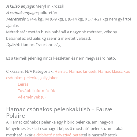
A külső anyaga:
Meryl mikroszál
A csónak anyaga:
poliuretán
Méretezés
: S (4-6 kg), M (6-9 kg), L (8-14 kg), XL (14-21 kg) nem gyártói
ajánlás
Mérethatár esetén husis babánál a nagyobb
méretet
, vékony
babánál az aktuális kg
szerinti
méretet
válaszd.
Gyártó:
Hamac, Franciaország
Ez a termék jelenleg nincs készleten és nem megvásárolható.
Cikkszám:
N/A
Kategóriák:
Hamac
,
Hamac kincsek
,
Hamac klasszikus
csónakos pelenka
,
Jolly Joker
Leírás
További információk
Vélemények (0)
Hamac csónakos pelenkakülső – Fauve
Polaire
A Hamac csónakos pelenka egy hibrid pelenka, ami nagyon
kényelmes és kicsi csomagot képező mosható pelenka, amit akár
mosható, akár
eldobható nedvszívó betét
tel is használhattok.