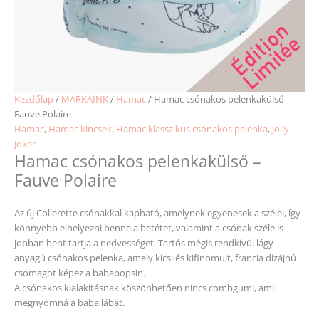
Kezdőlap
/
MÁRKÁINK
/
Hamac
/ Hamac csónakos pelenkakülső –
Fauve Polaire
Hamac
,
Hamac kincsek
,
Hamac klasszikus csónakos pelenka
,
Jolly
Joker
Hamac csónakos pelenkakülső –
Fauve Polaire
Az új Collerette csónakkal kapható, amelynek egyenesek a szélei, így
könnyebb elhelyezni benne a betétet, valamint a csónak széle is
jobban bent tartja a nedvességet.
Tartós mégis rendkívül lágy
anyagú csónakos pelenka, amely kicsi és kifinomult, francia dizájnú
csomagot képez a babapopsin.
A csónakos kialakításnak köszönhetően nincs combgumi, ami
megnyomná a baba lábát.