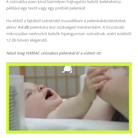
A csónakba ezen kívül bármilyen hajtogatós belsőt beletehetsz,
például egy textil vagy egy prefold pelenkát.
Ha ebből a fajtából szeretnéd összeállítani a pelenkakészleteteket,
akkor
4-6 db
pelenkára lesz szükséged méretenként. A hozzávaló
mikroszálas nedvszívó belsők hipergyorsan száradnak, ezért ezekből
12 db bőven elegendő.
Nézd meg HAMAC csónakos pelenkáról a videót itt: