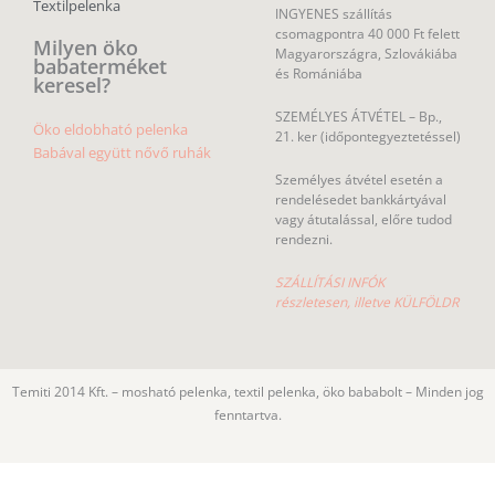
Textilpelenka
INGYENES szállítás
csomagpontra 40 000 Ft felett
Milyen öko
Magyarországra, Szlovákiába
babaterméket
és Romániába
keresel?
SZEMÉLYES ÁTVÉTEL – Bp.,
Öko eldobható pelenka
21. ker (időpontegyeztetéssel)
Babával együtt nővő ruhák
Személyes átvétel esetén a
rendelésedet bankkártyával
vagy átutalással, előre tudod
rendezni.
SZÁLLÍTÁSI INFÓK
részletesen, illetve KÜLFÖLDR
Temiti 2014 Kft. – mosható pelenka, textil pelenka, öko bababolt – Minden jog
fenntartva.