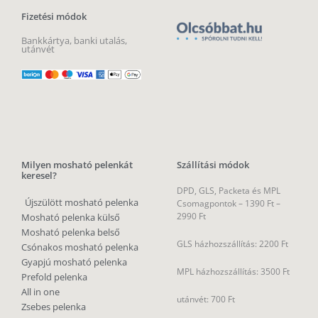
Fizetési módok
Bankkártya, banki utalás,
utánvét
Milyen mosható pelenkát
Szállítási módok
keresel?
DPD, GLS, Packeta és MPL
Újszülött mosható pelenka
Csomagpontok –
1390 Ft –
2990 Ft
Mosható pelenka külső
Mosható pelenka belső
GLS házhozszállítás: 2200 Ft
Csónakos mosható pelenka
Gyapjú mosható pelenka
MPL házhozszállítás: 3500 Ft
Prefold pelenka
All in one
utánvét: 700 Ft
Zsebes pelenka