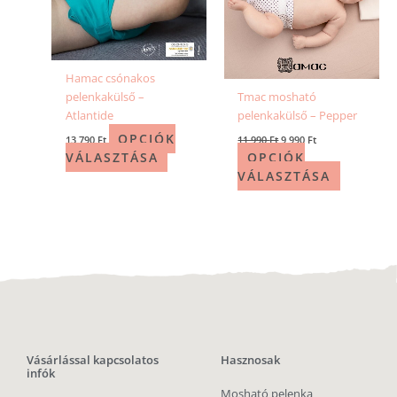
Hamac csónakos
pelenkakülső –
Tmac mosható
Atlantide
pelenkakülső – Pepper
OPCIÓK
13 790
Ft
11 990
Ft
9 990
Ft
VÁLASZTÁSA
OPCIÓK
VÁLASZTÁSA
Vásárlással kapcsolatos
Hasznosak
infók
Mosható pelenka