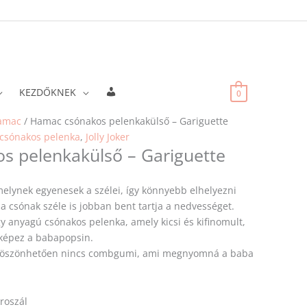
Fiókadatok
KEZDŐKNEK
0
amac
/ Hamac csónakos pelenkakülső – Gariguette
 csónakos pelenka
,
Jolly Joker
s pelenkakülső – Gariguette
melynek egyenesek a szélei, így könnyebb elhelyezni
a csónak széle is jobban bent tartja a nedvességet.
y anyagú csónakos pelenka, amely kicsi és kifinomult,
 képez a babapopsin.
k köszönhetően nincs combgumi, ami megnyomná a baba
roszál