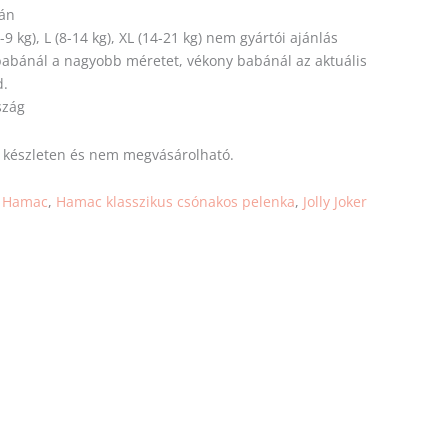
tán
6-9 kg), L (8-14 kg), XL (14-21 kg) nem gyártói ajánlás
 babánál a nagyobb
méretet
, vékony babánál az aktuális
d.
szág
s készleten és nem megvásárolható.
:
Hamac
,
Hamac klasszikus csónakos pelenka
,
Jolly Joker