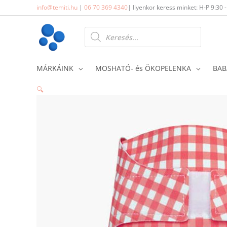
Skip
info@temiti.hu
|
06 70 369 4340
| Ilyenkor keress minket: H-P 9:30 
to
content
Products
search
MÁRKÁINK
MOSHATÓ- és ÖKOPELENKA
BAB
🔍