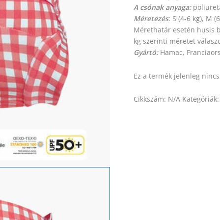
A csónak anyaga:
poliure
Méretezés
: S (4-6 kg), M (
Mérethatár esetén husis
kg
szerinti
méretet
válasz
Gyártó:
Hamac, Franciaor
Ez a termék jelenleg ninc
Cikkszám:
N/A
Kategóriák