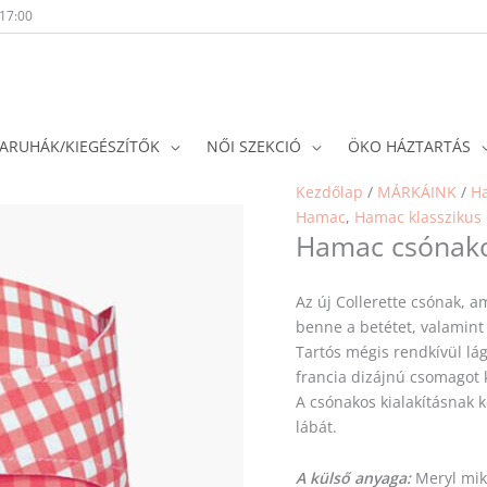
-17:00
ARUHÁK/KIEGÉSZÍTŐK
NŐI SZEKCIÓ
ÖKO HÁZTARTÁS
Kezdőlap
/
MÁRKÁINK
/
H
Hamac
,
Hamac klasszikus
Hamac csónako
Az új Collerette csónak, a
benne a betétet, valamint 
Tartós mégis rendkívül lág
francia dizájnú csomagot
A csónakos kialakításna
lábát.
A külső anyaga:
Meryl mik