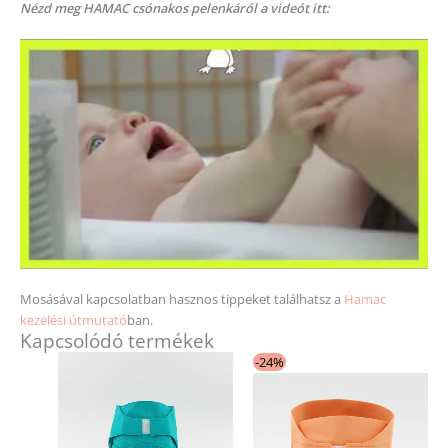
Nézd meg HAMAC csónakos pelenkáról a videót itt:
Mosásával kapcsolatban hasznos tippeket találhatsz a
Hamac
kezelési útmutató
ban.
Kapcsolódó termékek
Original
Current
Ennek
Ennek
-24%
price
price
a
a
was:
is:
13
9
terméknek
terméknek
120 Ft.
990 Ft.
több
több
variációja
variációja