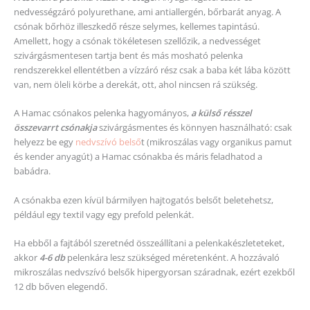
nedvességzáró polyurethane, ami antiallergén, bőrbarát anyag. A
csónak bőrhöz illeszkedő része selymes, kellemes tapintású.
Amellett, hogy a csónak tökéletesen szellőzik, a nedvességet
szivárgásmentesen tartja bent és más mosható pelenka
rendszerekkel ellentétben a vízzáró rész csak a baba két lába között
van, nem öleli körbe a derekát, ott, ahol nincsen rá szükség.
A Hamac csónakos pelenka hagyományos,
a külső résszel
összevarrt csóna
kja
szivárgásmentes és könnyen használható: csak
helyezz be egy
nedvszívó belső
t (mikroszálas vagy organikus pamut
és kender anyagút) a Hamac csónakba és máris feladhatod a
babádra.
A csónakba ezen kívül bármilyen hajtogatós belsőt beletehetsz,
például egy textil vagy egy prefold pelenkát.
Ha ebből a fajtából szeretnéd összeállítani a pelenkakészleteteket,
akkor
4-6 db
pelenkára lesz szükséged méretenként. A hozzávaló
mikroszálas nedvszívó belsők hipergyorsan száradnak, ezért ezekből
12 db bőven elegendő.