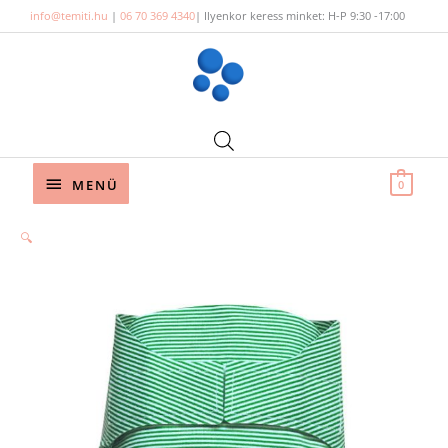
Skip
info@temiti.hu
|
06 70 369 4340
| Ilyenkor keress minket: H-P 9:30 -17:00
to
content
Below
MENÜ
0
Header
🔍