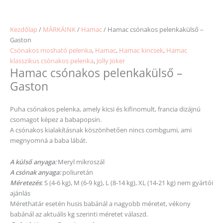
Kezdőlap
/
MÁRKÁINK
/
Hamac
/ Hamac csónakos pelenkakülső –
Gaston
Csónakos mosható pelenka
,
Hamac
,
Hamac kincsek
,
Hamac
klasszikus csónakos pelenka
,
Jolly Joker
Hamac csónakos pelenkakülső –
Gaston
Puha csónakos pelenka, amely kicsi és kifinomult, francia dizájnú
csomagot képez a babapopsin.
A csónakos kialakításnak köszönhetően nincs combgumi, ami
megnyomná a baba lábát.
A külső anyaga:
Meryl mikroszál
A csónak anyaga:
poliuretán
Méretezés
: S (4-6 kg), M (6-9 kg), L (8-14 kg), XL (14-21 kg) nem gyártói
ajánlás
Mérethatár esetén husis babánál a nagyobb
méretet
, vékony
babánál az aktuális kg
szerinti
méretet
válaszd.