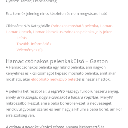
Gyártó:
Hamac, Franciaország
Ez a termék jelenleg nincs készleten és nem megvásárolható.
Cikkszám:
N/A
Kategóriák:
Csónakos mosható pelenka
,
Hamac
,
Hamac kincsek
,
Hamac klasszikus csónakos pelenka
,
Jolly Joker
Leírás
További információk
Vélemények (0)
Hamac csónakos pelenkakülső – Gaston
A Hamac csónakos pelenka egy hibrid pelenka, ami nagyon
kényelmes és kicsi csomagot képező mosható pelenka, amit akár
mosható, akár
eldobható nedvszívó betét
tel is használhattok.
A pelenka két részből áll:
a legfelső rész
egy fürdőruhaszerű anyag,
amely
arra szolgál, hogy a csónakot a babára rögzítse
. Meryl®
mikroszálból készül, ami a baba bőréről elvezeti a nedvességet,
rendkívül gyorsan szárad és nem hagyja kihűlni a baba bőrét, amikor
arra szükség van.
A csónak a pelenka vízzáró rétege
. Anyaga légáteresztő és