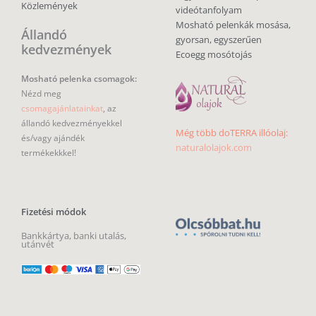
Közlemények
videótanfolyam
Mosható pelenkák mosása,
Állandó
gyorsan, egyszerűen
kedvezmények
Ecoegg mosótojás
Mosható pelenka csomagok:
Nézd meg
csomagajánlatainkat
, az
állandó kedvezményekkel
Még több doTERRA illóolaj:
és/vagy ajándék
naturalolajok.com
termékekkkel!
Fizetési módok
Bankkártya, banki utalás,
utánvét