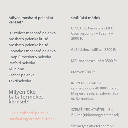
Milyen mosható pelenkát
Szállítási módok
keresel?
DPD, GLS, Packeta és MPL
Újszülött mosható pelenka
Csomagpontok –
1390 Ft –
2990 Ft
Mosható pelenka külső
Mosható pelenka belső
GLS házhozszállítás: 2200 Ft
Csónakos mosható pelenka
Gyapjú mosható pelenka
MPL házhozszállítás: 3500 Ft
Prefold pelenka
All in one
utánvét: 700 Ft
Zsebes pelenka
Textilpelenka
INGYENES szállítás
csomagpontra 40 000 Ft felett
Milyen öko
Magyarországra, Szlovákiába
babaterméket
és Romániába
keresel?
SZEMÉLYES ÁTVÉTEL – Bp.,
Öko eldobható pelenka
21. ker (időpontegyeztetéssel)
Babával együtt nővő ruhák
Személyes átvétel esetén a