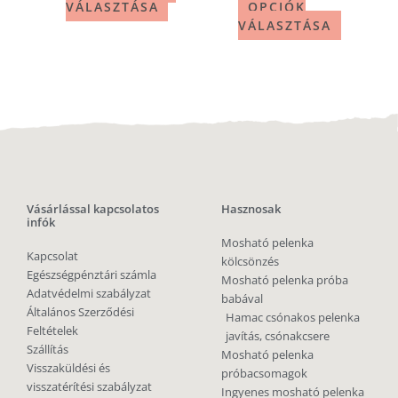
VÁLASZTÁSA
OPCIÓK
VÁLASZTÁSA
Vásárlással kapcsolatos
Hasznosak
infók
Mosható pelenka
Kapcsolat
kölcsönzés
Egészségpénztári számla
Mosható pelenka próba
Adatvédelmi szabályzat
babával
Általános Szerződési
Hamac csónakos pelenka
Feltételek
javítás, csónakcsere
Szállítás
Mosható pelenka
Visszaküldési és
próbacsomagok
visszatérítési szabályzat
Ingyenes mosható pelenka