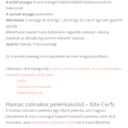
A külső anyaga:
Econyl (tengeri halászhálóból újrahasznosított
mikroszál)
A csónak anyaga:
poliuretán
Méretezés
: S (4-6 kg), M (6-9 kg), L (8-14 kg), XL (14-21 kg) nem gyártói
ajánlás
Mérethatár esetén husis babánál a nagyobb
méretet
, vékony
babánál az aktuális kg
szerinti
méretet
válaszd.
Gyártó:
Hamac, Franciaország
Ez a termék jelenleg nincs készleten és nem megvásárolható.
Cikkszám:
N/A
Kategóriák:
Hamac
,
Hamac kincsek
,
Hamac klasszikus
csónakos pelenka
,
Jolly Joker
Leírás
További információk
Vélemények (0)
Hamac csónakos pelenkakülső – Kite-Cerfs
A Hamac csónakos pelenka egy hibrid pelenka, ami nagyon
kényelmes és kicsi csomagot képező mosható pelenka, amit akár
mosható, akár
eldobható nedvszívó betét
tel is használhattok.