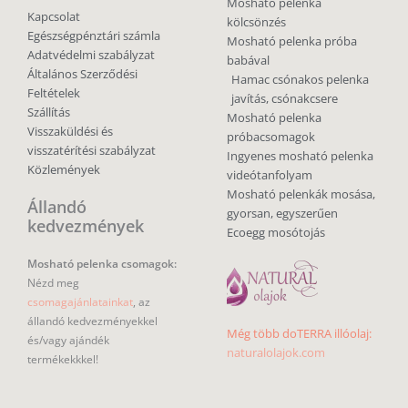
Mosható pelenka
Kapcsolat
kölcsönzés
Egészségpénztári számla
Mosható pelenka próba
Adatvédelmi szabályzat
babával
Általános Szerződési
Hamac csónakos pelenka
Feltételek
javítás, csónakcsere
Szállítás
Mosható pelenka
Visszaküldési és
próbacsomagok
visszatérítési szabályzat
Ingyenes mosható pelenka
Közlemények
videótanfolyam
Mosható pelenkák mosása,
Állandó
gyorsan, egyszerűen
kedvezmények
Ecoegg mosótojás
Mosható pelenka csomagok:
Nézd meg
csomagajánlatainkat
, az
állandó kedvezményekkel
Még több doTERRA illóolaj:
és/vagy ajándék
naturalolajok.com
termékekkkel!