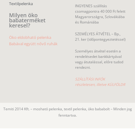
Textilpelenka
INGYENES szállítás
csomagpontra 40 000 Ft felett
Milyen öko
Magyarországra, Szlovákiába
babaterméket
és Romániába
keresel?
SZEMÉLYES ÁTVÉTEL – Bp.,
Öko eldobható pelenka
21. ker (időpontegyeztetéssel)
Babával együtt nővő ruhák
Személyes átvétel esetén a
rendelésedet bankkártyával
vagy átutalással, előre tudod
rendezni.
SZÁLLÍTÁSI INFÓK
részletesen, illetve KÜLFÖLDR
Temiti 2014 Kft. – mosható pelenka, textil pelenka, öko bababolt – Minden jog
fenntartva.