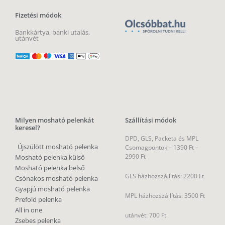
Fizetési módok
Bankkártya, banki utalás,
utánvét
Milyen mosható pelenkát
Szállítási módok
keresel?
DPD, GLS, Packeta és MPL
Újszülött mosható pelenka
Csomagpontok –
1390 Ft –
2990 Ft
Mosható pelenka külső
Mosható pelenka belső
GLS házhozszállítás: 2200 Ft
Csónakos mosható pelenka
Gyapjú mosható pelenka
MPL házhozszállítás: 3500 Ft
Prefold pelenka
All in one
utánvét: 700 Ft
Zsebes pelenka