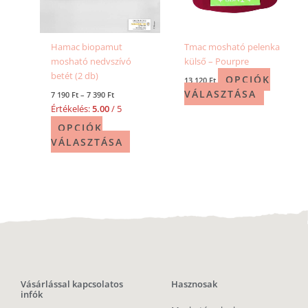
Hamac biopamut
Tmac mosható pelenka
mosható nedvszívó
külső – Pourpre
betét (2 db)
OPCIÓK
13 120
Ft
VÁLASZTÁSA
7 190
Ft
–
7 390
Ft
Értékelés:
5.00
/ 5
OPCIÓK
VÁLASZTÁSA
Vásárlással kapcsolatos
Hasznosak
infók