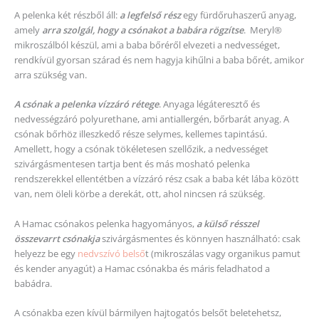
A pelenka két részből áll:
a legfelső rész
egy fürdőruhaszerű anyag,
amely
arra szolgál, hogy a csónakot a babára rögzítse
. Meryl®
mikroszálból készül, ami a baba bőréről elvezeti a nedvességet,
rendkívül gyorsan szárad és nem hagyja kihűlni a baba bőrét, amikor
arra szükség van.
A csónak a pelenka vízzáró rétege
. Anyaga légáteresztő és
nedvességzáró polyurethane, ami antiallergén, bőrbarát anyag. A
csónak bőrhöz illeszkedő része selymes, kellemes tapintású.
Amellett, hogy a csónak tökéletesen szellőzik, a nedvességet
szivárgásmentesen tartja bent és más mosható pelenka
rendszerekkel ellentétben a vízzáró rész csak a baba két lába között
van, nem öleli körbe a derekát, ott, ahol nincsen rá szükség.
A Hamac csónakos pelenka hagyományos,
a külső résszel
összevarrt csóna
kja
szivárgásmentes és könnyen használható: csak
helyezz be egy
nedvszívó belső
t (mikroszálas vagy organikus pamut
és kender anyagút) a Hamac csónakba és máris feladhatod a
babádra.
A csónakba ezen kívül bármilyen hajtogatós belsőt beletehetsz,