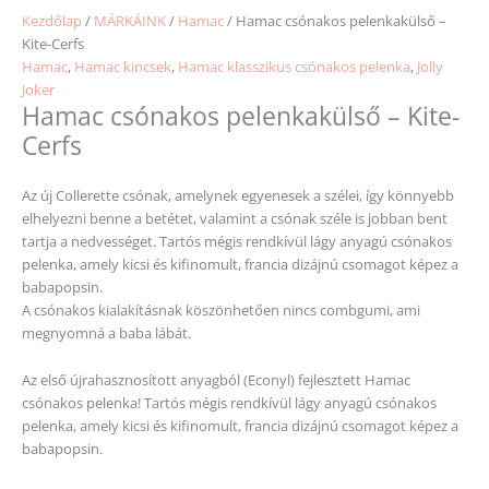
Kezdőlap
/
MÁRKÁINK
/
Hamac
/ Hamac csónakos pelenkakülső –
Kite-Cerfs
Hamac
,
Hamac kincsek
,
Hamac klasszikus csónakos pelenka
,
Jolly
Joker
Hamac csónakos pelenkakülső – Kite-
Cerfs
Az új Collerette csónak, amelynek egyenesek a szélei, így könnyebb
elhelyezni benne a betétet, valamint a csónak széle is jobban bent
tartja a nedvességet.
Tartós mégis rendkívül lágy anyagú csónakos
pelenka, amely kicsi és kifinomult, francia dizájnú csomagot képez a
babapopsin.
A csónakos kialakításnak köszönhetően nincs combgumi, ami
megnyomná a baba lábát.
Az első újrahasznosított anyagból (Econyl) fejlesztett Hamac
csónakos pelenka! Tartós mégis rendkívül lágy anyagú csónakos
pelenka, amely kicsi és kifinomult, francia dizájnú csomagot képez a
babapopsin.