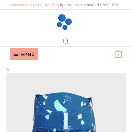
Skip
info@temiti.hu
|
06 70 369 4340
| Ilyenkor keress minket: H-P 9:30 -17:00
to
content
Below
MENÜ
0
Header
🔍