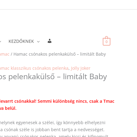
Fiókadatok
KEZDŐKNEK
0
amac
/ Hamac csónakos pelenkakülső – limitált Baby
mac klasszikus csónakos pelenka
,
Jolly Joker
 pelenkakülső – limitált Baby
elevarrt csónakkal! Semmi különbség nincs, csak a Tmac
va belül.
melynek egyenesek a szélei, így könnyebb elhelyezni
a csónak széle is jobban bent tartja a nedvességet.
y anyagú csónakos pelenka, amely kicsi és kifinomult,