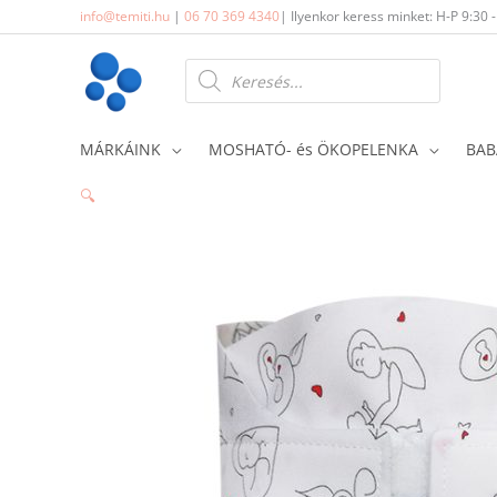
Skip
info@temiti.hu
|
06 70 369 4340
| Ilyenkor keress minket: H-P 9:30 
to
content
Products
search
MÁRKÁINK
MOSHATÓ- és ÖKOPELENKA
BAB
🔍