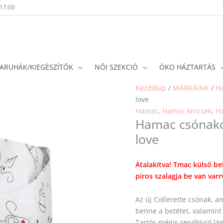
-17:00
ARUHÁK/KIEGÉSZÍTŐK
NŐI SZEKCIÓ
ÖKO HÁZTARTÁS
Kezdőlap
/
MÁRKÁINK
/
H
love
Hamac
,
Hamac kincsek
,
Ha
Hamac csónakos
love
Átalakítva! Tmac külső b
piros szalagja be van varr
Az új Collerette csónak, a
benne a betétet, valamint 
Tartós mégis rendkívül lág