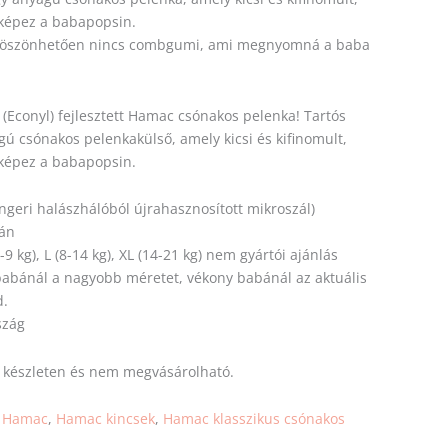
 képez a babapopsin.
k köszönhetően nincs combgumi, ami megnyomná a baba
 (Econyl) fejlesztett Hamac csónakos pelenka! Tartós
gú csónakos pelenkakülső, amely kicsi és kifinomult,
 képez a babapopsin.
ngeri halászhálóból újrahasznosított mikroszál)
tán
6-9 kg), L (8-14 kg), XL (14-21 kg) nem gyártói ajánlás
 babánál a nagyobb
méretet
, vékony babánál az aktuális
d.
szág
s készleten és nem megvásárolható.
:
Hamac
,
Hamac kincsek
,
Hamac klasszikus csónakos