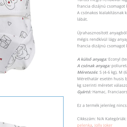
francia dizájnú csomagot
A csónakos kialakításna
lábát.
Újrahasznosított anyagból
mégis rendkívül lágy anya
francia dizájnú csomagot
A külső anyaga:
Econyl (te
A csónak anyaga:
poliure
Méretezés
: S (4-6 kg), M (
Mérethatár esetén husis
kg
szerinti
méretet
válasz
Gyártó:
Hamac, Franciaor
Ez a termék jelenleg ninc
Cikkszám:
N/A
Kategóriák
pelenka
,
Jolly Joker