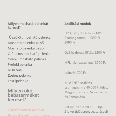
Milyen mosható pelenkát
Szállítási módok
keresel?
DPD, GLS, Packeta és MPL
Újszülött mosható pelenka
Csomagpontok –
1390 Ft –
2990 Ft
Mosható pelenka külső
Mosható pelenka belső
GLS házhozszállítás: 2200 Ft
Csónakos mosható pelenka
Gyapjú mosható pelenka
MPL házhozszállítás: 3500 Ft
Prefold pelenka
All in one
utánvét: 700 Ft
Zsebes pelenka
Textilpelenka
INGYENES szállítás
csomagpontra 40 000 Ft felett
Milyen öko
Magyarországra, Szlovákiába
babaterméket
és Romániába
keresel?
SZEMÉLYES ÁTVÉTEL – Bp.,
Öko eldobható pelenka
21. ker (időpontegyeztetéssel)
Babával együtt nővő ruhák