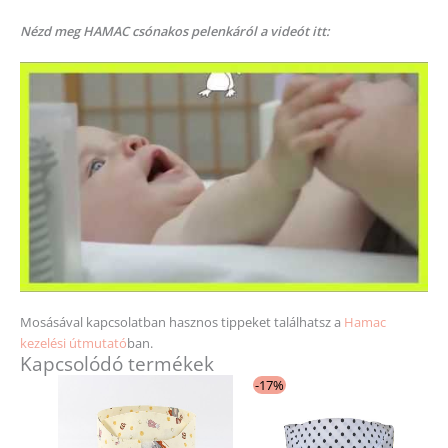
Nézd meg HAMAC csónakos pelenkáról a videót itt:
Mosásával kapcsolatban hasznos tippeket találhatsz a
Hamac
kezelési útmutató
ban.
Kapcsolódó termékek
Original
Current
Ennek
Ennek
-17%
price
price
a
a
was:
is:
11
9
terméknek
terméknek
990 Ft.
990 Ft.
több
több