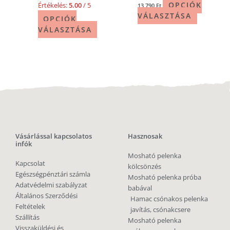
OPCIÓK
Értékelés:
5.00
/ 5
13 790
Ft
VÁLASZTÁSA
OPCIÓK
VÁLASZTÁSA
Vásárlással kapcsolatos
Hasznosak
infók
Mosható pelenka
Kapcsolat
kölcsönzés
Egészségpénztári számla
Mosható pelenka próba
Adatvédelmi szabályzat
babával
Általános Szerződési
Hamac csónakos pelenka
Feltételek
javítás, csónakcsere
Szállítás
Mosható pelenka
Visszaküldési és