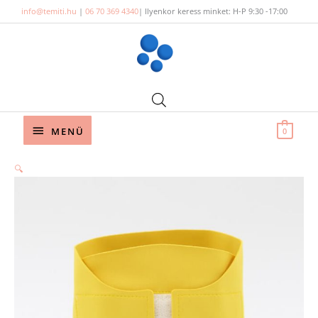
Skip
info@temiti.hu
|
06 70 369 4340
| Ilyenkor keress minket: H-P 9:30 -17:00
to
content
Below
MENÜ
0
Header
🔍