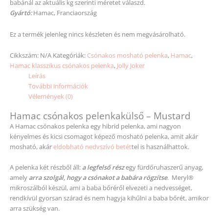
babánál az aktuális kg
szerinti
méretet
válaszd.
Gyártó:
Hamac, Franciaország
Ez a termék jelenleg nincs készleten és nem megvásárolható.
Cikkszám:
N/A
Kategóriák:
Csónakos mosható pelenka
,
Hamac
,
Hamac klasszikus csónakos pelenka
,
Jolly Joker
Leírás
További információk
Vélemények (0)
Hamac csónakos pelenkakülső – Mustard
A Hamac csónakos pelenka egy hibrid pelenka, ami nagyon
kényelmes és kicsi csomagot képező mosható pelenka, amit akár
mosható, akár
eldobható nedvszívó betét
tel is használhattok.
A pelenka két részből áll:
a legfelső rész
egy fürdőruhaszerű anyag,
amely
arra szolgál, hogy a csónakot a babára rögzítse
. Meryl®
mikroszálból készül, ami a baba bőréről elvezeti a nedvességet,
rendkívül gyorsan szárad és nem hagyja kihűlni a baba bőrét, amikor
arra szükség van.