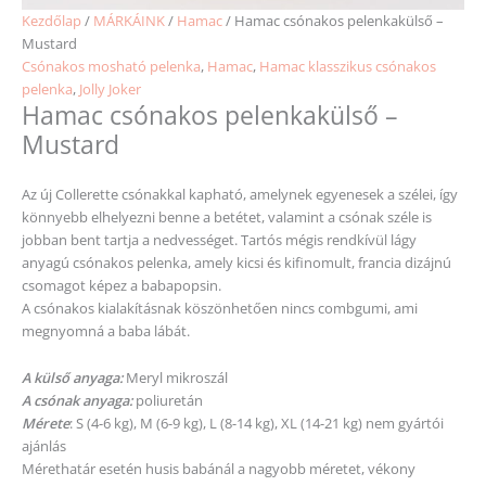
Kezdőlap
/
MÁRKÁINK
/
Hamac
/ Hamac csónakos pelenkakülső –
Mustard
Csónakos mosható pelenka
,
Hamac
,
Hamac klasszikus csónakos
pelenka
,
Jolly Joker
Hamac csónakos pelenkakülső –
Mustard
Az új Collerette csónakkal kapható, amelynek egyenesek a szélei, így
könnyebb elhelyezni benne a betétet, valamint a csónak széle is
jobban bent tartja a nedvességet.
Tartós mégis rendkívül lágy
anyagú csónakos pelenka, amely kicsi és kifinomult, francia dizájnú
csomagot képez a babapopsin.
A csónakos kialakításnak köszönhetően nincs combgumi, ami
megnyomná a baba lábát.
A külső anyaga:
Meryl mikroszál
A csónak anyaga:
poliuretán
Mérete
: S (4-6 kg), M (6-9 kg), L (8-14 kg), XL (14-21 kg) nem gyártói
ajánlás
Mérethatár esetén husis babánál a nagyobb
méretet
, vékony