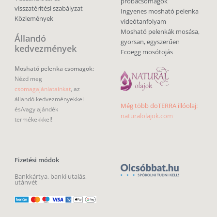
próbacsomagok
visszatérítési szabályzat
Ingyenes mosható pelenka
Közlemények
videótanfolyam
Mosható pelenkák mosása,
Állandó
gyorsan, egyszerűen
kedvezmények
Ecoegg mosótojás
Mosható pelenka csomagok:
Nézd meg
csomagajánlatainkat
, az
állandó kedvezményekkel
Még több doTERRA illóolaj:
és/vagy ajándék
naturalolajok.com
termékekkkel!
Fizetési módok
Bankkártya, banki utalás,
utánvét