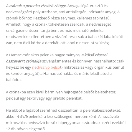
A csónak a pelenka vízzáró rétege
. Anyaga légáteresztő és
nedvességzáró polyurethane, ami antiallergén, bőrbarát anyag. A
csónak bőrhöz illeszkedő része selymes, kellemes tapintású.
Amellett, hogy a csónak tökéletesen szellőzik, a nedvességet
szivárgásmentesen tartja bent és más mosható pelenka
rendszerekkel ellentétben a vízzáró rész csak a baba két lába között
van, nem öleli körbe a derekát, ott, ahol nincsen rá szükség.
A Hamac csónakos pelenka hagyományos,
a külső résszel
összevarrt csóna
kja
szivárgásmentes és könnyen használható: csak
helyezz be egy
nedvszívó belső
t (mikroszálas vagy organikus pamut
és kender anyagút) a Hamac csónakba és máris feladhatod a
babádra.
A csónakba ezen kívül bármilyen hajtogatós belsőt beletehetsz,
például egy textil vagy egy prefold pelenkát.
Ha ebből a fajtából szeretnéd összeállítani a pelenkakészleteteket,
akkor
4-6 db
pelenkára lesz szükséged méretenként. A hozzávaló
mikroszálas nedvszívó belsők hipergyorsan száradnak, ezért ezekből
12 db bőven elegendő.