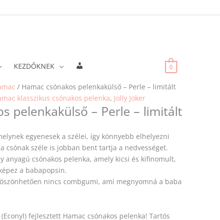
Fiókadatok
KEZDŐKNEK
0
amac
/ Hamac csónakos pelenkakülső – Perle – limitált
mac klasszikus csónakos pelenka
,
Jolly Joker
 pelenkakülső – Perle – limitált
melynek egyenesek a szélei, így könnyebb elhelyezni
a csónak széle is jobban bent tartja a nedvességet.
y anyagú csónakos pelenka, amely kicsi és kifinomult,
 képez a babapopsin.
k köszönhetően nincs combgumi, ami megnyomná a baba
 (Econyl) fejlesztett Hamac csónakos pelenka! Tartós