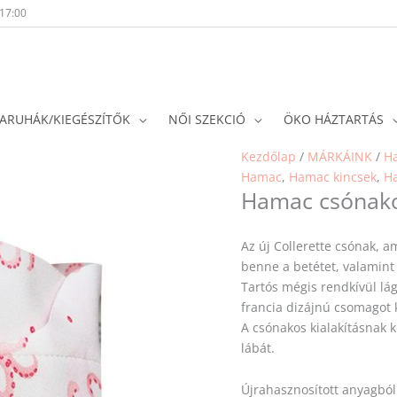
-17:00
ARUHÁK/KIEGÉSZÍTŐK
NŐI SZEKCIÓ
ÖKO HÁZTARTÁS
Kezdőlap
/
MÁRKÁINK
/
H
Hamac
,
Hamac kincsek
,
Ha
Hamac csónakos
Az új Collerette csónak, a
benne a betétet, valamint 
Tartós mégis rendkívül lág
francia dizájnú csomagot
A csónakos kialakításna
lábát.
Újrahasznosított anyagból