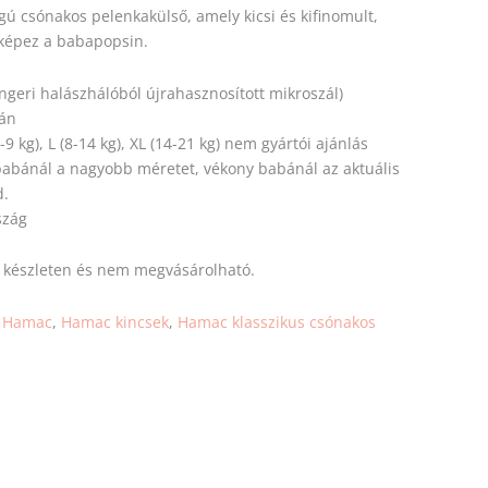
gú csónakos pelenkakülső, amely kicsi és kifinomult,
 képez a babapopsin.
ngeri halászhálóból újrahasznosított mikroszál)
tán
6-9 kg), L (8-14 kg), XL (14-21 kg) nem gyártói ajánlás
 babánál a nagyobb
méretet
, vékony babánál az aktuális
d.
szág
s készleten és nem megvásárolható.
:
Hamac
,
Hamac kincsek
,
Hamac klasszikus csónakos