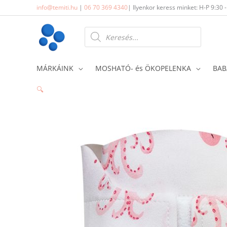
Skip
info@temiti.hu
|
06 70 369 4340
| Ilyenkor keress minket: H-P 9:30 
to
content
Products
search
MÁRKÁINK
MOSHATÓ- és ÖKOPELENKA
BAB
🔍