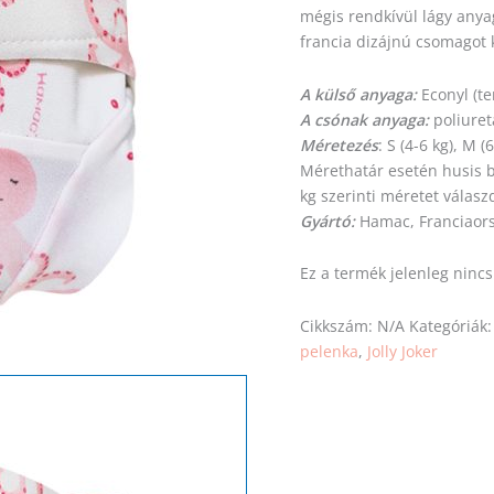
mégis rendkívül lágy anya
francia dizájnú csomagot
A külső anyaga:
Econyl (te
A csónak anyaga:
poliure
Méretezés
: S (4-6 kg), M (
Mérethatár esetén husis
kg
szerinti
méretet
válasz
Gyártó:
Hamac, Franciaor
Ez a termék jelenleg ninc
Cikkszám:
N/A
Kategóriák
pelenka
,
Jolly Joker