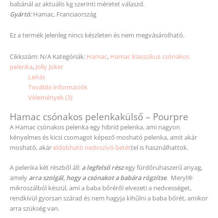
babánál az aktuális kg
szerinti
méretet
válaszd.
Gyártó:
Hamac, Franciaország
Ez a termék jelenleg nincs készleten és nem megvásárolható.
Cikkszám:
N/A
Kategóriák:
Hamac
,
Hamac klasszikus csónakos
pelenka
,
Jolly Joker
Leírás
További információk
Vélemények (3)
Hamac csónakos pelenkakülső – Pourpre
A Hamac csónakos pelenka egy hibrid pelenka, ami nagyon
kényelmes és kicsi csomagot képező mosható pelenka, amit akár
mosható, akár
eldobható nedvszívó betét
tel is használhattok.
A pelenka két részből áll:
a legfelső rész
egy fürdőruhaszerű anyag,
amely
arra szolgál, hogy a csónakot a babára rögzítse
. Meryl®
mikroszálból készül, ami a baba bőréről elvezeti a nedvességet,
rendkívül gyorsan szárad és nem hagyja kihűlni a baba bőrét, amikor
arra szükség van.