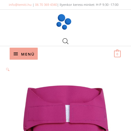
Skip
info@temiti.hu
|
06 70 369 4340
| Ilyenkor keress minket: H-P 9:30 -17:00
to
content
Below
MENÜ
0
Header
🔍