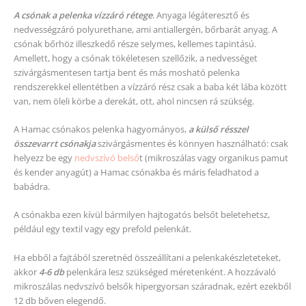
A csónak a pelenka vízzáró rétege
. Anyaga légáteresztő és
nedvességzáró polyurethane, ami antiallergén, bőrbarát anyag. A
csónak bőrhöz illeszkedő része selymes, kellemes tapintású.
Amellett, hogy a csónak tökéletesen szellőzik, a nedvességet
szivárgásmentesen tartja bent és más mosható pelenka
rendszerekkel ellentétben a vízzáró rész csak a baba két lába között
van, nem öleli körbe a derekát, ott, ahol nincsen rá szükség.
A Hamac csónakos pelenka hagyományos,
a külső résszel
összevarrt csóna
kja
szivárgásmentes és könnyen használható: csak
helyezz be egy
nedvszívó belső
t (mikroszálas vagy organikus pamut
és kender anyagút) a Hamac csónakba és máris feladhatod a
babádra.
A csónakba ezen kívül bármilyen hajtogatós belsőt beletehetsz,
például egy textil vagy egy prefold pelenkát.
Ha ebből a fajtából szeretnéd összeállítani a pelenkakészleteteket,
akkor
4-6 db
pelenkára lesz szükséged méretenként. A hozzávaló
mikroszálas nedvszívó belsők hipergyorsan száradnak, ezért ezekből
12 db bőven elegendő.