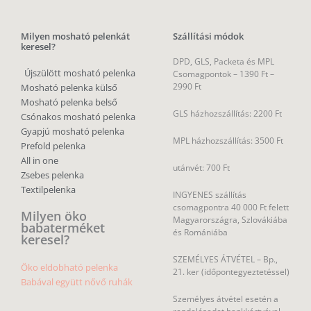
Milyen mosható pelenkát
Szállítási módok
keresel?
DPD, GLS, Packeta és MPL
Újszülött mosható pelenka
Csomagpontok –
1390 Ft –
2990 Ft
Mosható pelenka külső
Mosható pelenka belső
GLS házhozszállítás: 2200 Ft
Csónakos mosható pelenka
Gyapjú mosható pelenka
MPL házhozszállítás: 3500 Ft
Prefold pelenka
All in one
utánvét: 700 Ft
Zsebes pelenka
Textilpelenka
INGYENES szállítás
csomagpontra 40 000 Ft felett
Milyen öko
Magyarországra, Szlovákiába
babaterméket
és Romániába
keresel?
SZEMÉLYES ÁTVÉTEL – Bp.,
Öko eldobható pelenka
21. ker (időpontegyeztetéssel)
Babával együtt nővő ruhák
Személyes átvétel esetén a