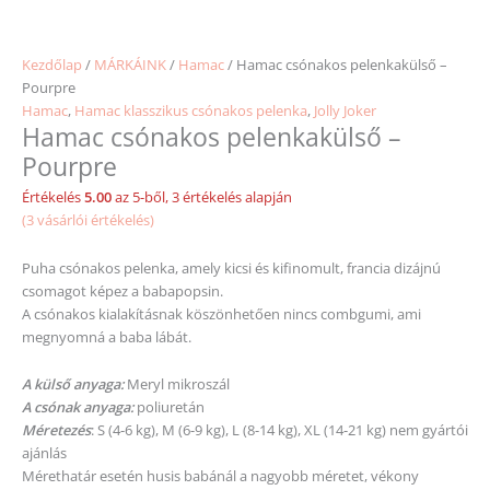
Kezdőlap
/
MÁRKÁINK
/
Hamac
/ Hamac csónakos pelenkakülső –
Pourpre
Hamac
,
Hamac klasszikus csónakos pelenka
,
Jolly Joker
Hamac csónakos pelenkakülső –
Pourpre
Értékelés
5.00
az 5-ből,
3
értékelés alapján
(
3
vásárlói értékelés)
Puha csónakos pelenka, amely kicsi és kifinomult, francia dizájnú
csomagot képez a babapopsin.
A csónakos kialakításnak köszönhetően nincs combgumi, ami
megnyomná a baba lábát.
A külső anyaga:
Meryl mikroszál
A csónak anyaga:
poliuretán
Méretezés
: S (4-6 kg), M (6-9 kg), L (8-14 kg), XL (14-21 kg) nem gyártói
ajánlás
Mérethatár esetén husis babánál a nagyobb
méretet
, vékony