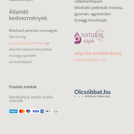
videótanfolyam
Mosható pelenkák mosása,
Állandó
gyorsan, egyszerűen
kedvezmények
Ecoegg mosótojás
Mosható pelenka csomagok:
Nézd meg
csomagajánlatainkat
, az
állandó kedvezményekkel
Még több doTERRA illóolaj:
és/vagy ajándék
naturalolajok.com
termékekkkel!
Fizetési módok
Bankkártya, banki utalás,
utánvét