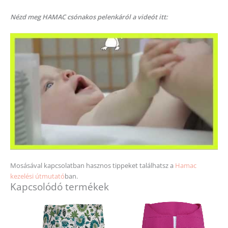
Nézd meg HAMAC csónakos pelenkáról a videót itt:
Mosásával kapcsolatban hasznos tippeket találhatsz a
Hamac
kezelési útmutató
ban.
Kapcsolódó termékek
Ennek
Ennek
a
a
terméknek
terméknek