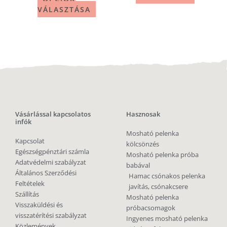
VÁLASZTÁSA
Vásárlással kapcsolatos
Hasznosak
infók
Mosható pelenka
Kapcsolat
kölcsönzés
Egészségpénztári számla
Mosható pelenka próba
Adatvédelmi szabályzat
babával
Általános Szerződési
Hamac csónakos pelenka
Feltételek
javítás, csónakcsere
Szállítás
Mosható pelenka
Visszaküldési és
próbacsomagok
visszatérítési szabályzat
Ingyenes mosható pelenka
Közlemények