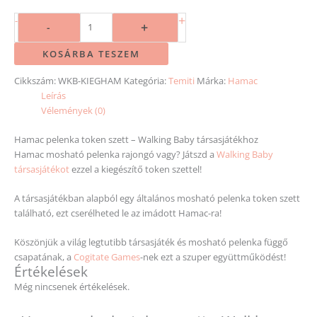
+
-
+
-
KOSÁRBA TESZEM
Cikkszám:
WKB-KIEGHAM
Kategória:
Temiti
Márka:
Hamac
Leírás
Vélemények (0)
Hamac pelenka token szett – Walking Baby társasjátékhoz
Hamac mosható pelenka rajongó vagy? Játszd a
Walking Baby
társasjátékot
ezzel a kiegészítő token szettel!
A társasjátékban alapból egy általános mosható pelenka token szett
található, ezt cserélheted le az imádott Hamac-ra!
Köszönjük a világ legtutibb társasjáték és mosható pelenka függő
csapatának, a
Cogitate Games
-nek ezt a szuper együttműködést!
Értékelések
Még nincsenek értékelések.