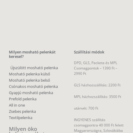
Milyen mosható pelenkát
Szállítási módok
keresel?
DPD, GLS, Packeta és MPL
Újszülött mosható pelenka
Csomagpontok –
1390 Ft –
2990 Ft
Mosható pelenka külső
Mosható pelenka belső
GLS házhozszállítás: 2200 Ft
Csónakos mosható pelenka
Gyapjú mosható pelenka
MPL házhozszállítás: 3500 Ft
Prefold pelenka
All in one
utánvét: 700 Ft
Zsebes pelenka
Textilpelenka
INGYENES szállítás
csomagpontra 40 000 Ft felett
Milyen öko
Magyarországra, Szlovákiába
babaterméket
és Romániába
keresel?
SZEMÉLYES ÁTVÉTEL – Bp.,
Öko eldobható pelenka
21. ker (időpontegyeztetéssel)
Babával együtt nővő ruhák
Személyes átvétel esetén a
rendelésedet bankkártyával