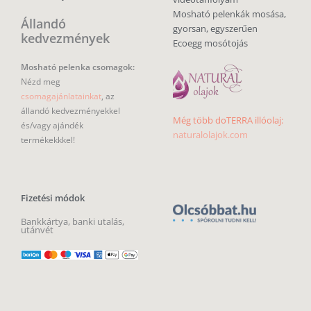
Mosható pelenkák mosása,
Állandó
gyorsan, egyszerűen
kedvezmények
Ecoegg mosótojás
Mosható pelenka csomagok:
Nézd meg
csomagajánlatainkat
, az
állandó kedvezményekkel
Még több doTERRA illóolaj:
és/vagy ajándék
naturalolajok.com
termékekkkel!
Fizetési módok
Bankkártya, banki utalás,
utánvét