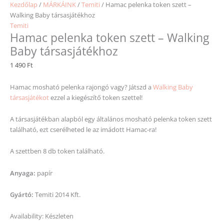
Kezdőlap
/
MÁRKÁINK
/
Temiti
/ Hamac pelenka token szett –
Walking Baby társasjátékhoz
Temiti
Hamac pelenka token szett – Walking
Baby társasjátékhoz
1 490
Ft
Hamac mosható pelenka rajongó vagy? Játszd a
Walking Baby
társasjátékot
ezzel a kiegészítő token szettel!
A társasjátékban alapból egy általános mosható pelenka token szett
található, ezt cserélheted le az imádott Hamac-ra!
A szettben 8 db token található.
Anyaga:
papír
Gyártó:
Temiti 2014 Kft.
Availability:
Készleten