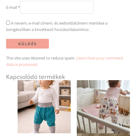
E-mail
*
A nevem, e-mail címem, és weboldalcímem mentése a
böngészőben a következő hozzászólásomhoz.
This site uses Akismet to reduce spam.
Learn how your comment
data is processed.
Kapcsolódó termékek
Ennek
Ennek
a
a
terméknek
terméknek
több
több
variációja
variációja
van.
van.
A
A
változatok
változatok
a
a