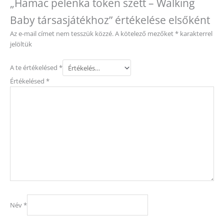
„Hamac pelenka token szett – Walking
Baby társasjátékhoz” értékelése elsőként
Az e-mail címet nem tesszük közzé.
A kötelező mezőket
*
karakterrel
jelöltük
A te értékelésed
*
Értékelésed
*
Név
*