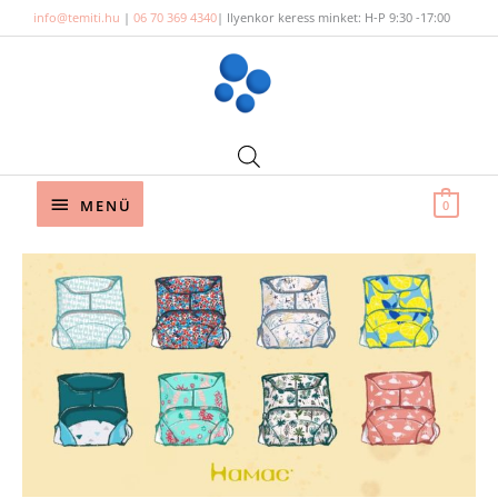
Skip
info@temiti.hu
|
06 70 369 4340
| Ilyenkor keress minket: H-P 9:30 -17:00
to
content
Below
MENÜ
0
Header
Hamac
pelenka
token
szett
-
Walking
Baby
társasjátékhoz
mennyiség