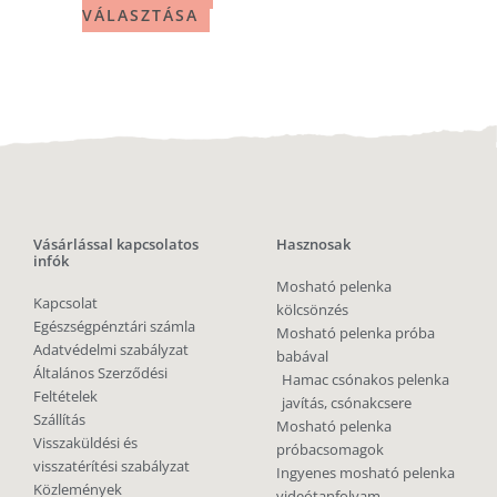
VÁLASZTÁSA
Vásárlással kapcsolatos
Hasznosak
infók
Mosható pelenka
Kapcsolat
kölcsönzés
Egészségpénztári számla
Mosható pelenka próba
Adatvédelmi szabályzat
babával
Általános Szerződési
Hamac csónakos pelenka
Feltételek
javítás, csónakcsere
Szállítás
Mosható pelenka
Visszaküldési és
próbacsomagok
visszatérítési szabályzat
Ingyenes mosható pelenka
Közlemények
videótanfolyam