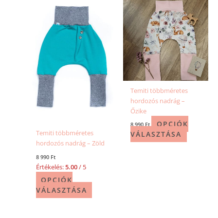
termékoldalon
termékold
választhatók
választhat
ki
ki
Temiti többméretes
hordozós nadrág –
Őzike
OPCIÓK
8 990
Ft
Temiti többméretes
VÁLASZTÁSA
hordozós nadrág – Zöld
8 990
Ft
Értékelés:
5.00
/ 5
OPCIÓK
VÁLASZTÁSA