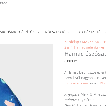
-17:00
ARUHÁK/KIEGÉSZÍTŐK
NŐI SZEKCIÓ
ÖKO HÁZTARTÁS
Kezdőlap
/
MÁRKÁINK
/
H
2 in 1 Hamac pelenkák és 
Hamac úszósapk
6 080
Ft
A Hamac bébi úszósapka k
Ezen kívül nagyon könnyen
úszópelenkával
és az
UV-s
Anyaga
: a Meryl® Mikrosz
Mérete
: egyméretes
Gyártó
: Hamac, Franciaor