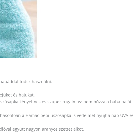
babáddal tudsz használni.
ejüket és hajukat.
szósapka kényelmes és szuper rugalmas: nem húzza a baba haját. 
 hasonlóan a Hamac bébi úszósapka is védelmet nyújt a nap UVA és
óval együtt nagyon aranyos szettet alkot.