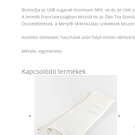
Biztosítja az UVB sugarak minimum 98% -os és az UVA s
A termék Franciaországban készült és az Öko-Tex Standa
Összetételének, a Meryl® Mikroszálas szövetnek köszönh
Kezelési útmutató: használat után folyó vízben öblítsd
Mérete: egyméretes
Kapcsolódó termékek
Ártartomány:
Ennek
7
a
190 Ft
-
terméknek
7
több
390 Ft
variációja
van.
A
változatok
a