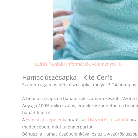
Leírás
További információk
Vélemények (0)
Hamac úszósapka – Kite-Cerfs
Szuper rugalmas bébi úszósapka, melyet 3-24 hónapos 
A bébi úszósapka a babaúszók számára készült. Védi a f
Anyaga 100% mikroszálas, ennek köszönhetően a bébi ú
babád fejéről.
A
Hamac úszópelenká
hoz és az
UV-szűrős úszópóló
hoz
medencében, mint a tengerparton.
Bónusz: a Hamac úszópelenkával és az UV-szűrős úszópól