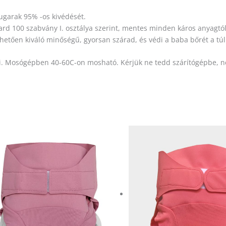
ugarak 95% -os kivédését.
rd 100 szabvány I. osztálya szerint, mentes minden káros anyagtól
etően kiváló minőségű, gyorsan szárad, és védi a baba bőrét a túl 
 ki. Mosógépben 40-60C-on mosható. Kérjük ne tedd szárítógépbe, 
Ennek
Enn
a
a
terméknek
ter
több
töb
variációja
vari
van.
van
A
A
változatok
vált
a
a