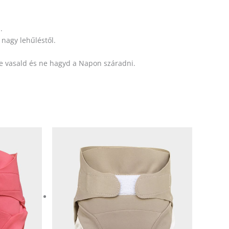
.
nagy lehűléstől.
ne vasald és ne hagyd a Napon száradni.
ek
Ennek
a
méknek
terméknek
b
több
ációja
variációja
.
van.
A
ozatok
változatok
a