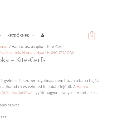
Fiókadatok
KEZDŐKNEK
0
amac
/ Hamac úszósapka – Kite-Cerfs
úszószettek
,
Hamac
,
Nyári HUNCUTSÁGOK
a – Kite-Cerfs
ényelmes és szuper rugalmas: nem húzza a baba haját.
 adhatod rá és veheted le babád fejéről. A
Hamac
zűrős úszópólóval
együtt nagyon aranyos szettet alkot.
álas szövet
szág