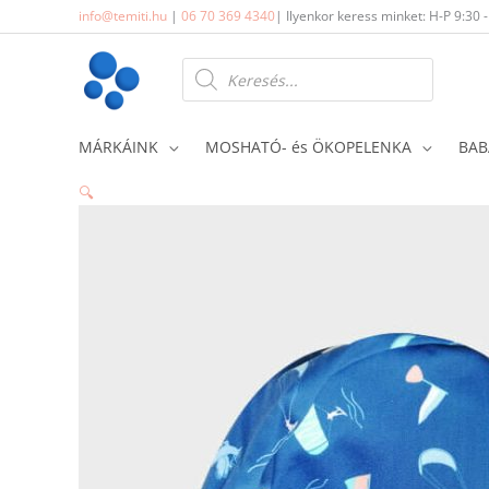
Skip
info@temiti.hu
|
06 70 369 4340
| Ilyenkor keress minket: H-P 9:30 
to
content
Products
search
MÁRKÁINK
MOSHATÓ- és ÖKOPELENKA
BAB
🔍