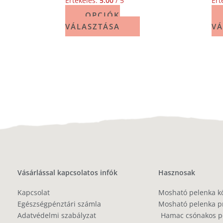
Értékelés:
5.00
/ 5
Ért
OPCIÓK
VÁLASZTÁSA
VÁ
Vásárlással kapcsolatos infók
Hasznosak
Kapcsolat
Mosható pelenka k
Egészségpénztári számla
Mosható pelenka p
Adatvédelmi szabályzat
Hamac csónakos pe