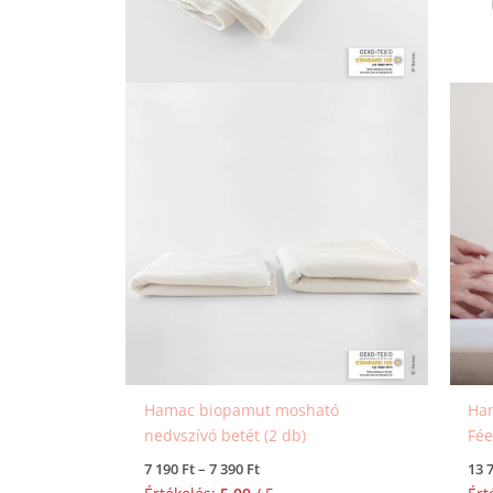
termékoldalon
választhatók
ki
Hamac biopamut mosható
Ham
nedvszívó betét (2 db)
Fé
7 190
Ft
–
7 390
Ft
13 