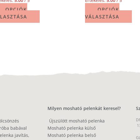
ékelés:
5.00
/ 5
Értékelés:
5.00
/ 5
OPCIÓK
OPCIÓK
LASZTÁSA
VÁLASZTÁSA
Milyen mosható pelenkát keresel?
S
DP
ölcsönzés
Újszülött mosható pelenka
1
róba babával
Mosható pelenka külső
lenka javítás,
Mosható pelenka belső
GL