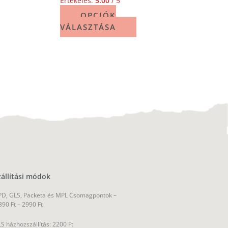
Értékelés:
5.00
/ 5
OPCIÓK
VÁLASZTÁSA
zállítási módok
D, GLS, Packeta és MPL Csomagpontok –
390 Ft – 2990 Ft
S házhozszállítás: 2200 Ft