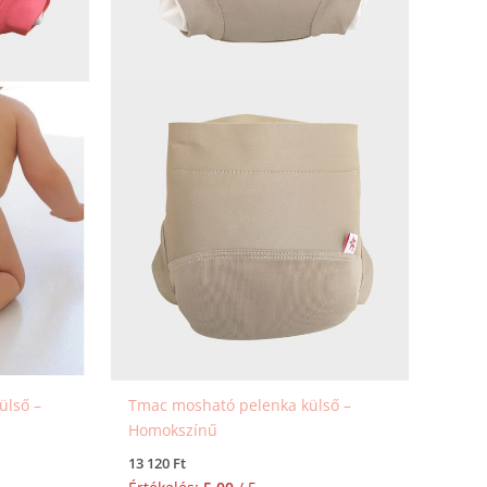
mékoldalon
termékoldalon
aszthatók
választhatók
ki
ülső –
Tmac mosható pelenka külső –
Homokszínű
13 120
Ft