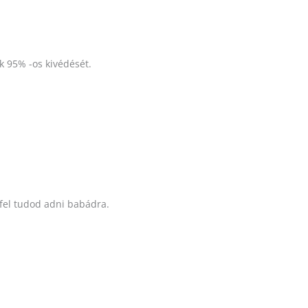
 95% -os kivédését.
 fel tudod adni babádra.