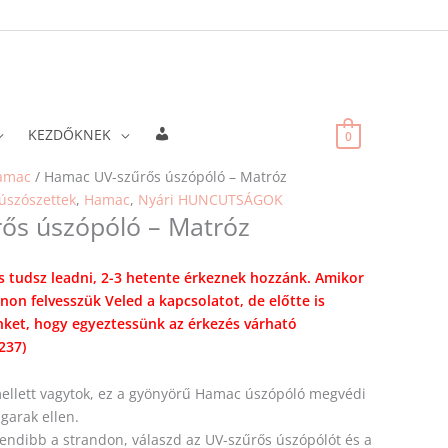
Fiókadatok
KEZDŐKNEK
0
amac
/ Hamac UV-szűrős úszópóló – Matróz
úszószettek
,
Hamac
,
Nyári HUNCUTSÁGOK
ős úszópóló – Matróz
s tudsz leadni, 2-3 hetente érkeznek hozzánk. Amikor
onon felvesszük Veled a kapcsolatot, de előtte is
ket, hogy egyeztessünk az érkezés várható
237)
 mellett vagytok, ez a gyönyörű Hamac úszópóló megvédi
garak ellen.
endibb a strandon, válaszd az UV-szűrős úszópólót és a