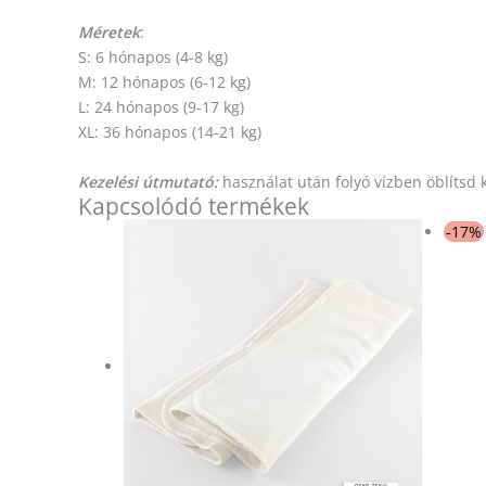
Méretek
:
S: 6 hónapos (4-8 kg)
M: 12 hónapos (6-12 kg)
L: 24 hónapos (9-17 kg)
XL: 36 hónapos (14-21 kg)
Kezelési útmutató:
használat után folyó vízben öblítsd
Kapcsolódó termékek
Ártartomány:
Ennek
-17%
7
a
190 Ft
-
terméknek
7
több
390 Ft
variációja
van.
A
változatok
a
termékoldalon
választhatók