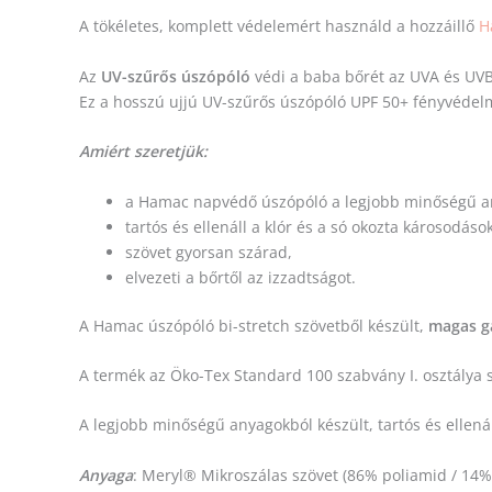
A tökéletes, komplett védelemért használd a hozzáillő
H
Az
UV-szűrős úszópóló
védi a baba bőrét az UVA és UVB
Ez a hosszú ujjú UV-szűrős úszópóló UPF 50+ fényvédel
Amiért szeretjük:
a Hamac napvédő úszópóló a legjobb minőségű an
tartós és ellenáll a klór és a só okozta károsodáso
szövet gyorsan szárad,
elvezeti a bőrtől az izzadtságot.
A Hamac úszópóló bi-stretch szövetből készült,
magas ga
A termék az Öko-Tex Standard 100 szabvány I. osztálya 
A legjobb minőségű anyagokból készült, tartós és ellenál
Anyaga
: Meryl® Mikroszálas szövet (86% poliamid / 14%