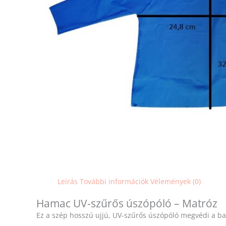
Leírás
További információk
Vélemények (0)
Hamac UV-szűrős úszópóló – Matróz
Ez a szép hosszú ujjú, UV-szűrős úszópóló megvédi a ba