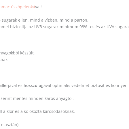
amac úszópelenká
val!
 sugarak ellen, mind a vízben, mind a parton.
mmel biztosítja az UVB sugarak minimum 98% -os és az UVA sugarak
yagokból készült,
knak,
llér
jával és
hosszú ujj
ával optimális védelmet biztosít és könnyen
szerint mentes minden káros anyagtól.
l a klór és a só okozta károsodásoknak.
 elasztán)