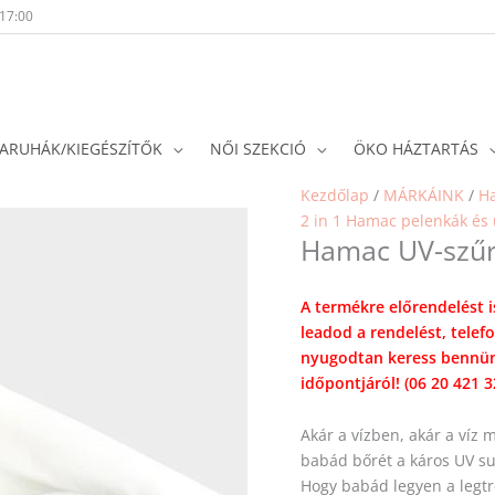
-17:00
ARUHÁK/KIEGÉSZÍTŐK
NŐI SZEKCIÓ
ÖKO HÁZTARTÁS
Kezdőlap
/
MÁRKÁINK
/
H
2 in 1 Hamac pelenkák és 
Hamac UV-szűr
A termékre előrendelést i
leadod a rendelést, telef
nyugodtan keress bennün
időpontjáról! (06 20 421 3
Akár a vízben, akár a víz
babád bőrét a káros UV su
Hogy babád legyen a legtr