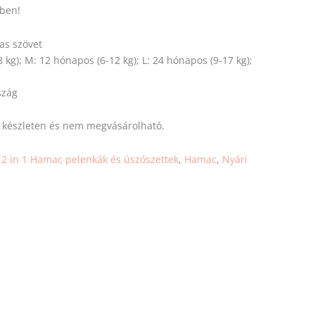
ben!
as szövet
8 kg); M: 12 hónapos (6-12 kg); L: 24 hónapos (9-17 kg);
szág
s készleten és nem megvásárolható.
:
2 in 1 Hamac pelenkák és úszószettek
,
Hamac
,
Nyári