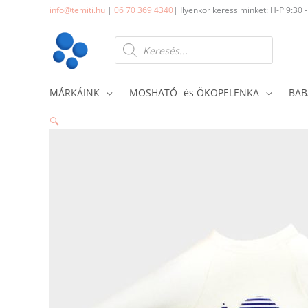
Skip
info@temiti.hu
|
06 70 369 4340
| Ilyenkor keress minket: H-P 9:30 
to
content
Products
search
MÁRKÁINK
MOSHATÓ- és ÖKOPELENKA
BAB
🔍