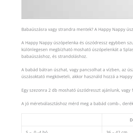
Babaúszásra vagy strandra mentek? A Happy Nappy úszódr
A Happy Nappy úszópelenka és úszódressz egybben szupe
különlegesen megbízható mosható úszópelenkát a SplashAb
babaúszáshoz, és strandoláshoz.
A babád bátran úszhat, vagy pancsolhat a vízben, az ús
úszásoktató megköveteli, akkor használd hozzá a Happy N
Egy szezonra 2 db mosható úszódresszt ajánlunk, vagy 1
A jó méretválasztáshoz mérd meg a babád comb-, derék, m
D
S – 0 -4 hó
36 – 42 cm