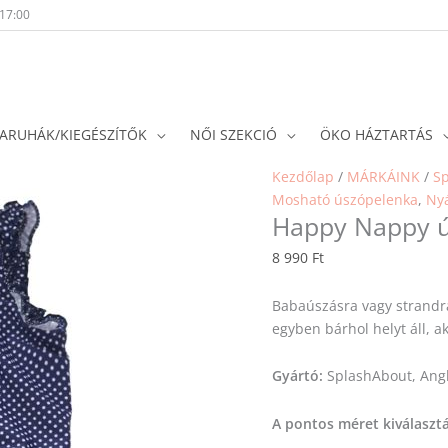
-17:00
ARUHÁK/KIEGÉSZÍTŐK
NŐI SZEKCIÓ
ÖKO HÁZTARTÁS
Happy
Kezdőlap
/
MÁRKÁINK
/
S
Nappy
Mosható úszópelenka
,
Ny
Happy Nappy ú
úszódressz
-
8 990
Ft
pöttyös
mennyiség
Babaúszásra vagy strand
egyben bárhol helyt áll, a
Gyártó:
SplashAbout, Angl
A pontos méret kiválaszt