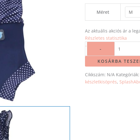
Méret
Az aktuális akciós ár a l
Részletes statisztika
-
-
KOSÁRBA TESZ
Cikkszám:
N/A
Kategóriák
készletkisöprés
,
SplashAb