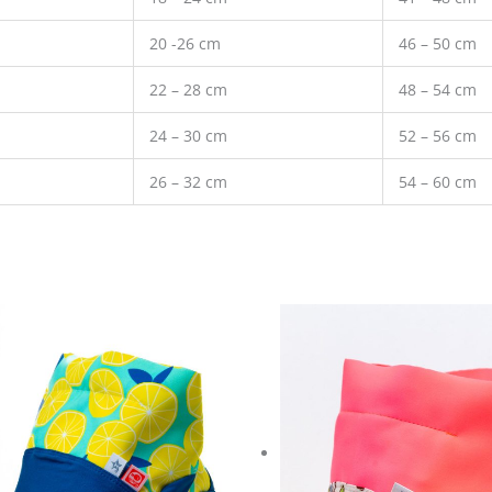
20 -26 cm
46 – 50 cm
22 – 28 cm
48 – 54 cm
24 – 30 cm
52 – 56 cm
26 – 32 cm
54 – 60 cm
Ennek
Enn
a
a
terméknek
ter
több
töb
variációja
vari
van.
van
A
A