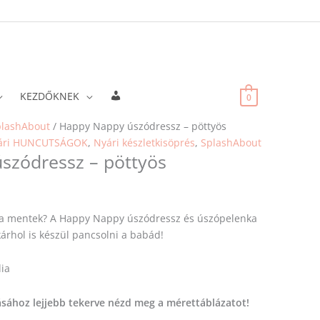
Fiókadatok
KEZDŐKNEK
0
plashAbout
/ Happy Nappy úszódressz – pöttyös
ári HUNCUTSÁGOK
,
Nyári készletkisöprés
,
SplashAbout
szódressz – pöttyös
ra mentek? A Happy Nappy úszódressz és úszópelenka
kárhol is készül pancsolni a babád!
ia
ásához
lejjebb tekerve nézd meg a mérettáblázatot!