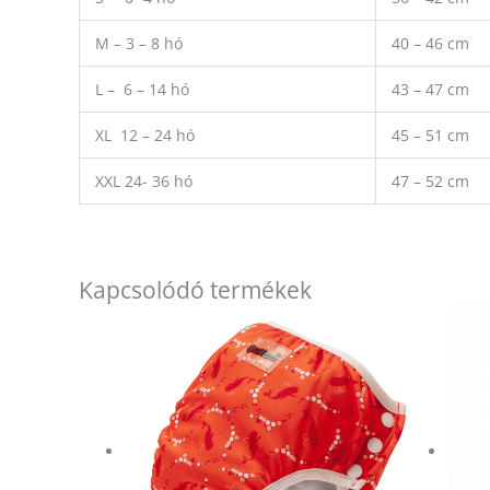
M – 3 – 8 hó
40 – 46 cm
L – 6 – 14 hó
43 – 47 cm
XL 12 – 24 hó
45 – 51 cm
XXL 24- 36 hó
47 – 52 cm
Kapcsolódó termékek
Ennek
a
terméknek
több
variációja
van.
A