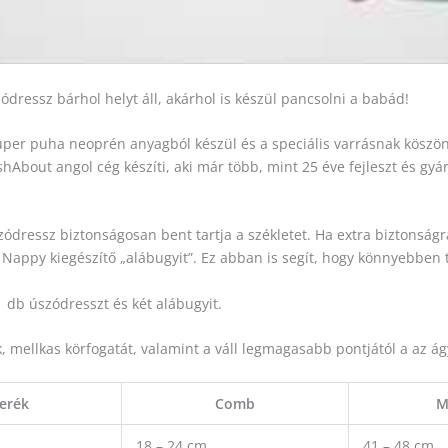
essz bárhol helyt áll, akárhol is készül pancsolni a babád!
r puha neoprén anyagból készül és a speciális varrásnak köszönh
out angol cég készíti, aki már több, mint 25 éve fejleszt és gyárt
zódressz biztonságosan bent tartja a székletet. Ha extra biztonság
appy kiegészítő „alábugyit”. Ez abban is segít, hogy könnyebben t
 db úszódresszt és két alábugyit.
ellkas körfogatát, valamint a váll legmagasabb pontjától a az ágyé
erék
Comb
M
18 – 24 cm
41 – 48 cm