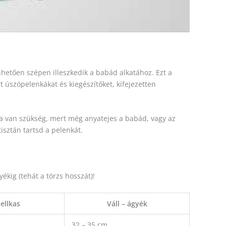
etően szépen illeszkedik a babád alkatához. Ezt a
 úszópelenkákat és kiegészítőket, kifejezetten
ra van szükség, mert még anyatejes a babád, vagy az
isztán tartsd a pelenkát.
kig (tehát a törzs hosszát)!
ellkas
Váll – ágyék
32 – 35 cm