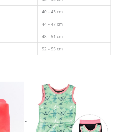
40 – 43 cm
44 – 47 cm
48 – 51 cm
52 – 55 cm
ek
Ennek
a
méknek
terméknek
b
több
ációja
variációja
.
van.
A