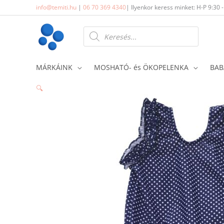
Skip
info@temiti.hu
|
06 70 369 4340
| Ilyenkor keress minket: H-P 9:30 
to
content
Products
search
MÁRKÁINK
MOSHATÓ- és ÖKOPELENKA
BAB
🔍