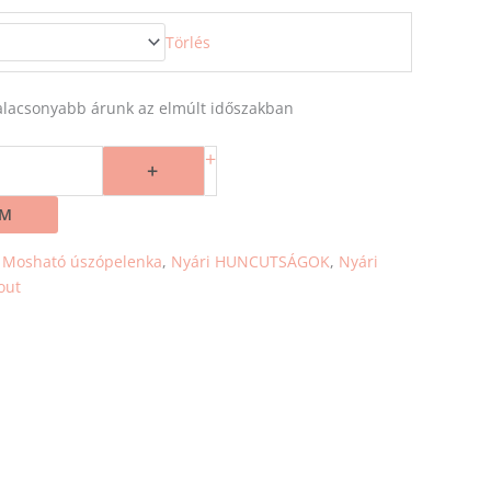
Törlés
egalacsonyabb árunk az elmúlt időszakban
+
+
EM
:
Mosható úszópelenka
,
Nyári HUNCUTSÁGOK
,
Nyári
out