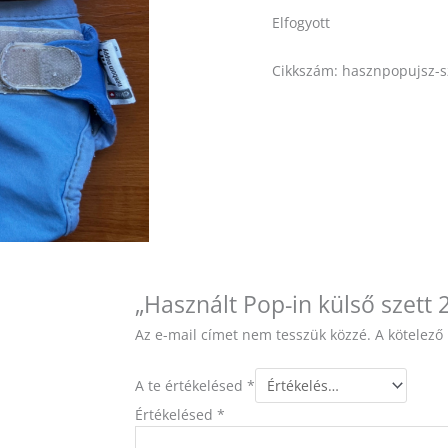
Elfogyott
Cikkszám:
hasznpopujsz-s
„Használt Pop-in külső szett 
Az e-mail címet nem tesszük közzé.
A kötelez
A te értékelésed
*
Értékelésed
*