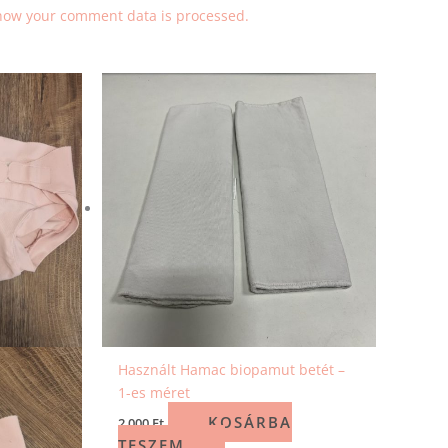
how your comment data is processed.
Használt Hamac biopamut betét –
1-es méret
KOSÁRBA
2 000
Ft
TESZEM