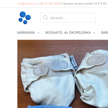
Skip
info@temiti.hu
|
06 70 369 4340
| Ilyenkor keress minket: H-P 9:30 
to
content
Products
search
MÁRKÁINK
MOSHATÓ- és ÖKOPELENKA
BAB