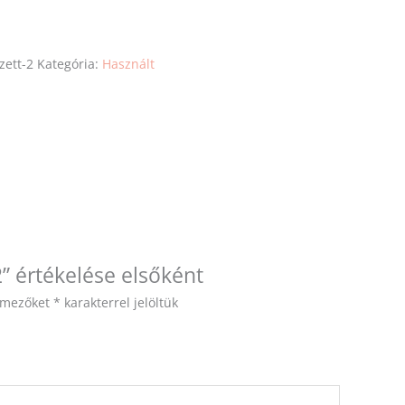
zett-2
Kategória:
Használt
2” értékelése elsőként
ő mezőket
*
karakterrel jelöltük