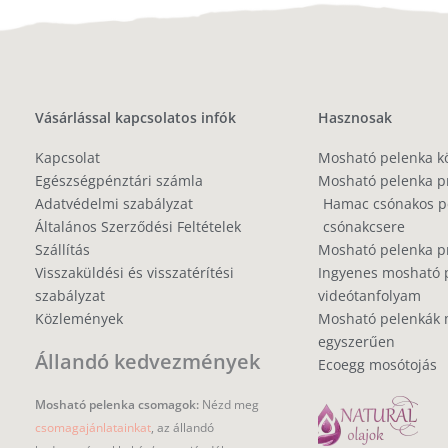
Vásárlással kapcsolatos infók
Hasznosak
Kapcsolat
Mosható pelenka k
Egészségpénztári számla
Mosható pelenka p
Adatvédelmi szabályzat
Hamac csónakos pe
Általános Szerződési Feltételek
csónakcsere
Szállítás
Mosható pelenka 
Visszaküldési és visszatérítési
Ingyenes mosható 
szabályzat
videótanfolyam
Közlemények
Mosható pelenkák 
egyszerűen
Állandó kedvezmények
Ecoegg mosótojás
Mosható pelenka csomagok:
Nézd meg
csomagajánlatainkat
, az állandó