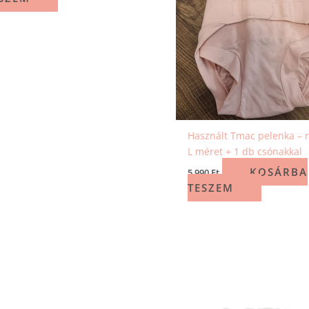
Használt Tmac pelenka – 
L méret + 1 db csónakkal
KOSÁRBA
5 990
Ft
TESZEM