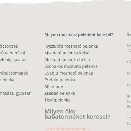
Milyen mosható pelenkát keresel?
S
DP
ölcsönzés
Újszülött mosható pelenka
1
róba babával
Mosható pelenka külső
lenka javítás,
Mosható pelenka belső
GL
Csónakos mosható pelenka
próbacsomagok
Gyapjú mosható pelenka
MP
pelenka
Prefold pelenka
ut
All in one
mosása, gyorsan,
Zsebes pelenka
IN
Textilpelenka
Ft
R
Milyen öko
babaterméket keresel?
SZ
(i
Öko eldobható pelenka