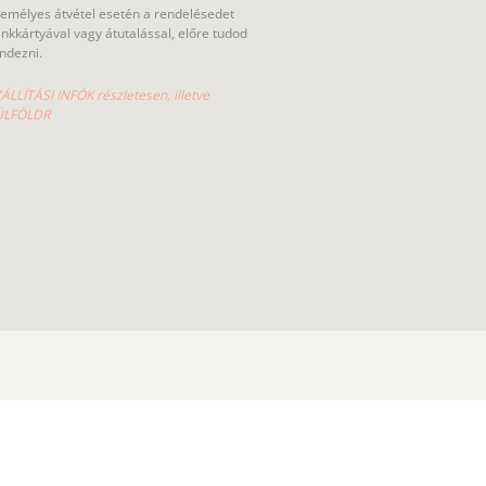
emélyes átvétel esetén a rendelésedet
nkkártyával vagy átutalással, előre tudod
ndezni.
ÁLLÍTÁSI INFÓK részletesen, illetve
ÜLFÖLDR