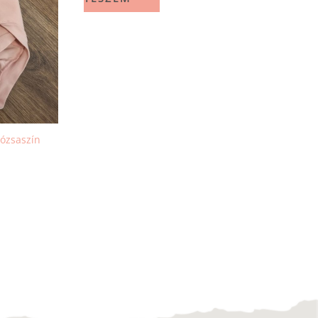
rózsaszín