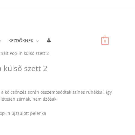
Fiókadatok
KEZDŐKNEK
0
nált Pop-in külső szett 2
 külső szett 2
– a kölcsönzés során összemosódtak színes ruhákkal, így
életesen zárnak, nem ázósak.
op-in újszülött pelenka