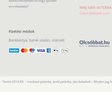
kedvezményekkel és/vagy ajándék
termékekkkel!
Még több doTERRA i
naturalolajok.com
Fizetési módok
Bankkártya, banki utalás, utánvét
Temiti 2014 Kft. – mosható pelenka, textil pelenka, öko bababolt – Minden jog f