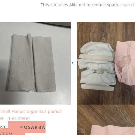
This site uses Akismet to reduce spam.
Learn 
znált Hamac organikus pamut
ét – 1-es méret
KOSÁRBA
00
Ft
SZEM