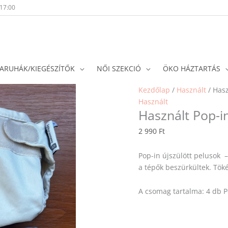
-17:00
ARUHÁK/KIEGÉSZÍTŐK
NŐI SZEKCIÓ
ÖKO HÁZTARTÁS
Kezdőlap
/
Használt
/ Hasz
Használt
Használt Pop-in
2 990
Ft
Pop-in újszülött pelusok 
a tépők beszürkültek. Tök
A csomag tartalma: 4 db P