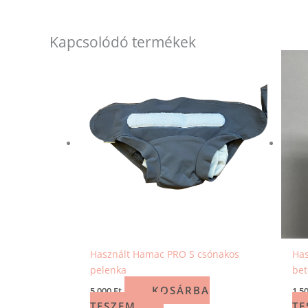
Kapcsolódó termékek
Használt Hamac PRO S csónakos
Has
pelenka
bet
KOSÁRBA
5 000
Ft
1 5
TESZEM
TE