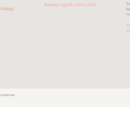
Sz
Babával együtt nővő ruhák
llóolaj:
ba
re
SZ
K
enntartva.