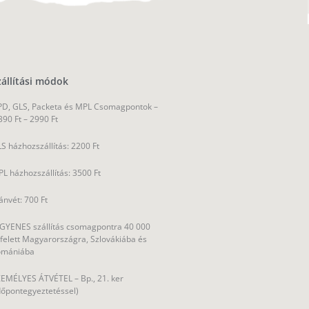
zállítási módok
D, GLS, Packeta és MPL Csomagpontok –
390 Ft – 2990 Ft
S házhozszállítás: 2200 Ft
L házhozszállítás: 3500 Ft
ánvét: 700 Ft
GYENES szállítás csomagpontra 40 000
 felett Magyarországra, Szlovákiába és
omániába
EMÉLYES ÁTVÉTEL – Bp., 21. ker
dőpontegyeztetéssel)