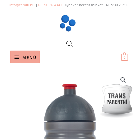
Skip
info@temiti.hu
|
06 70 369 4340
| Ilyenkor keress minket: H-P 9:30 -17:00
to
content
Below
MENÜ
0
Header