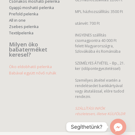
Csónakos mosható pelenka
Gyapjú mosható pelenka
MPL házhozszállítás: 3500 Ft
Prefold pelenka
All in one
utánvét: 700 Ft
Zsebes pelenka
Textilpelenka
INGYENES szállítás
csomagpontra 40 000 Ft
Milyen öko
felett Magyarországra,
babaterméket
Szlovákiába és Romániába
keresel?
SZEMÉLYES ÁTVÉTEL – Bp., 21.
Öko eldobható pelenka
ker (időpontegyeztetéssel)
Babával együtt nővő ruhák
Személyes átvétel esetén a
rendelésedet bankkártyával
vagy átutalással, előre tudod
rendezni.
SZÁLLÍTÁSI INFÓK
részletesen, illetve KÜLFÖLDR
Segíthetünk?