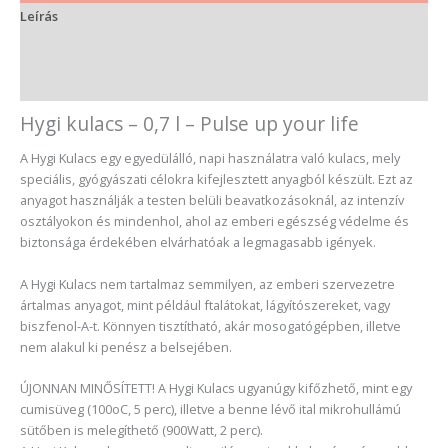
Leírás
További információk
Vélemények (1)
Hygi kulacs – 0,7 l – Pulse up your life
A Hygi Kulacs egy egyedülálló, napi használatra való kulacs, mely
speciális, gyógyászati célokra kifejlesztett anyagból készült. Ezt az
anyagot használják a testen belüli beavatkozásoknál, az intenzív
osztályokon és mindenhol, ahol az emberi egészség védelme és
biztonsága érdekében elvárhatóak a legmagasabb igények.
A Hygi Kulacs nem tartalmaz semmilyen, az emberi szervezetre
ártalmas anyagot, mint például ftalátokat, lágyítószereket, vagy
biszfenol-A-t. Könnyen tisztítható, akár mosogatógépben, illetve
nem alakul ki penész a belsejében.
ÚJONNAN MINŐSÍTETT! A Hygi Kulacs ugyanúgy kifőzhető, mint egy
cumisüveg (100oC, 5 perc), illetve a benne lévő ital mikrohullámú
sütőben is melegíthető (900Watt, 2 perc).