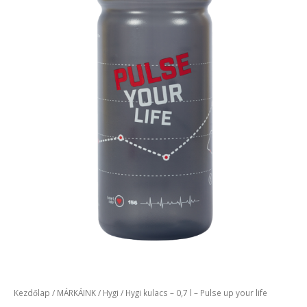
Kezdőlap
/
MÁRKÁINK
/
Hygi
/ Hygi kulacs – 0,7 l – Pulse up your life