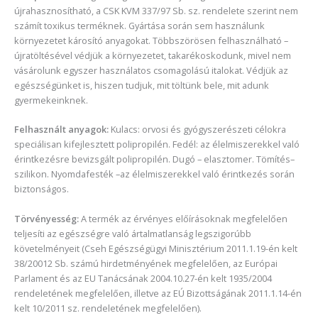
újrahasznosítható, a CSK KVM 337/97 Sb. sz. rendelete szerint nem
számít toxikus terméknek. Gyártása során sem használunk
környezetet károsító anyagokat. Többszörösen felhasználható –
újratöltésével védjük a környezetet, takarékoskodunk, mivel nem
vásárolunk egyszer használatos csomagolású italokat. Védjük az
egészségünket is, hiszen tudjuk, mit töltünk bele, mit adunk
gyermekeinknek.
Felhasznált anyagok:
Kulacs: orvosi és gyógyszerészeti célokra
speciálisan kifejlesztett polipropilén. Fedél: az élelmiszerekkel való
érintkezésre bevizsgált polipropilén. Dugó – elasztomer. Tömítés–
szilikon. Nyomdafesték –az élelmiszerekkel való érintkezés során
biztonságos.
Törvényesség:
A termék az érvényes előírásoknak megfelelően
teljesíti az egészségre való ártalmatlanság legszigorúbb
követelményeit (Cseh Egészségügyi Minisztérium 2011.1.19-én kelt
38/20012 Sb. számú hirdetményének megfelelően, az Európai
Parlament és az EU Tanácsának 2004.10.27-én kelt 1935/2004
rendeletének megfelelően, illetve az EÚ Bizottságának 2011.1.14-én
kelt 10/2011 sz. rendeletének megfelelően).