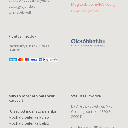
állandó kedvezményekkel
Még több doTERRA illóolaj:
és/vagy ajándék
naturalolajok.com
termékekkkel!
Fizetési módok
Bankkártya, banki utalás,
utánvét
Milyen mosható pelenkát
Szállítási módok
keresel?
DPD, GLS, Packeta és MPL
Újszülött mosható pelenka
Csomagpontok –
1390 Ft –
2990 Ft
Mosható pelenka külső
Mosható pelenka belső
GLS házhozszállítás: 2200 Ft