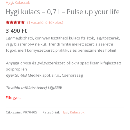
Hygi
,
Kulacsok
Hygi kulacs – 0,7 l – Pulse up your life
(
1
vásárlói értékelés)
Értékelés
1
3 490
Ft
5.00
az 5-
ből,
Egy megbízható, könnyen tisztítható kulacs ftalátok, lágyítószerek,
értékelés
alapján
vagy biszfenol-A nélkül. Trendi mintái mellett azért is szeretni
fogod, mert környezetbarát, praktikus és penészmentes holmi!
Anyaga
: orvosi és gyógyszerészeti célokra speciálisan kifejlesztett
polipropilén
Gyártó:
R&B Mědílek spol. s.r.o., Csehország
További infókért tekerj LEJJEBB!
Elfogyott
Cikkszám:
V070405
Kategóriák:
Hygi
,
Kulacsok