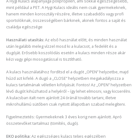
A Hygi Kulacs alapanyaga polipropilén, ami sokkal egészségesebb,
mint például a PET. A Hygi Kulacs ideális nem csak gyermekeknek,
hanem minden korosztály részére, illetve szabadidős vagy profi
sportolóknak, összességében bárkinek, akinek fontos a saját és
családja egészsége
Használati utasítás:
Az első használat előtt, és minden használat
után legalább meleg vízzel mosd ki a kulacsot, a fedelét és a
dugóját. Erősebb koszolódás esetén a kulacs minden része akár
kézi vagy gépi mosogatással is tisztítható.
A kulacs használatához fordítsd el a dugót „OPEN” helyzetbe, majd
húzd azt kifelé. A dugó a „CLOSE” helyzetben megakadályozza a
kulacs tartalmának véletlen kifolyását. Fontos! Az „OPEN” helyzetben
lévő dugót kihúzhatod a helyéről – így lehet elmosni, vagy kicserélni.
A kulacsban italt nem ajánlott 24 óránál tovább tartani, illetve
mikrohullámú sütőben csak nyitott állapotban szabad melegíteni.
Figyelmeztetés: Gyermekeknek 3 éves korig nem ajánlott. Apró
összetevőket tartalmaz (tömítés, dugó).
EKO politika:
Az egészséges kulacs teljes egészében