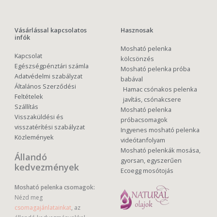
Vásárlással kapcsolatos
Hasznosak
infók
Mosható pelenka
Kapcsolat
kölcsönzés
Egészségpénztári számla
Mosható pelenka próba
Adatvédelmi szabályzat
babával
Általános Szerződési
Hamac csónakos pelenka
Feltételek
javítás, csónakcsere
Szállítás
Mosható pelenka
Visszaküldési és
próbacsomagok
visszatérítési szabályzat
Ingyenes mosható pelenka
Közlemények
videótanfolyam
Mosható pelenkák mosása,
Állandó
gyorsan, egyszerűen
kedvezmények
Ecoegg mosótojás
Mosható pelenka csomagok:
Nézd meg
csomagajánlatainkat
, az