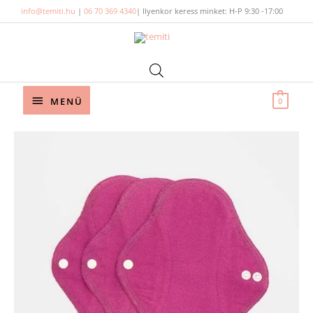
Skip
info@temiti.hu
|
06 70 369 4340
| Ilyenkor keress minket: H-P 9:30 -17:00
to
content
Below
MENÜ
0
Header
ImseVimse
egészségügyi
betét
mini
-
Sangria
solid
mennyiség