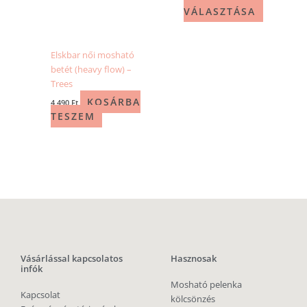
VÁLASZTÁSA
Elskbar női mosható
betét (heavy flow) –
Trees
KOSÁRBA
4 490
Ft
TESZEM
Vásárlással kapcsolatos
Hasznosak
infók
Mosható pelenka
Kapcsolat
kölcsönzés