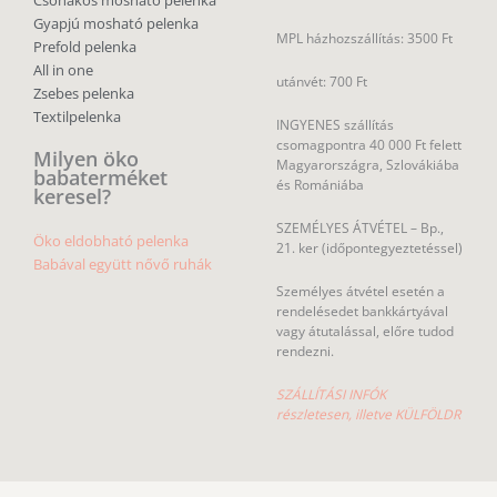
Csónakos mosható pelenka
Gyapjú mosható pelenka
MPL házhozszállítás: 3500 Ft
Prefold pelenka
All in one
utánvét: 700 Ft
Zsebes pelenka
Textilpelenka
INGYENES szállítás
csomagpontra 40 000 Ft felett
Milyen öko
Magyarországra, Szlovákiába
babaterméket
és Romániába
keresel?
SZEMÉLYES ÁTVÉTEL – Bp.,
Öko eldobható pelenka
21. ker (időpontegyeztetéssel)
Babával együtt nővő ruhák
Személyes átvétel esetén a
rendelésedet bankkártyával
vagy átutalással, előre tudod
rendezni.
SZÁLLÍTÁSI INFÓK
részletesen, illetve KÜLFÖLDR