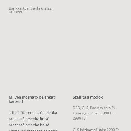
Bankkártya, banki utalás,
utánvét
Milyen mosható pelenkát
Szállítási módok
keresel?
DPD, GLS, Packeta és MPL
Újszülött mosható pelenka
Csomagpontok –
1390 Ft –
2990 Ft
Mosható pelenka külső
Mosható pelenka belső
GLS házhozszállítás: 2200 Ft