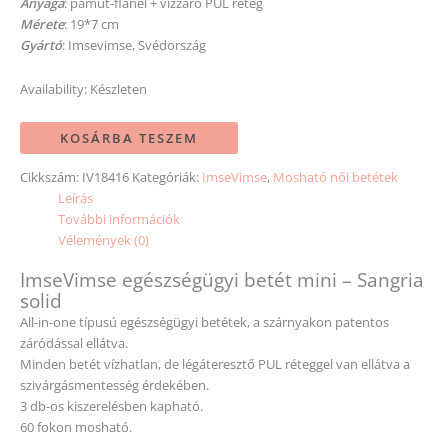
Anyaga
: pamut-flanel + vízzáró PUL réteg
Mérete
: 19*7 cm
Gyártó
: Imsevimse, Svédország
Availability:
Készleten
KOSÁRBA TESZEM
Cikkszám:
IV18416
Kategóriák:
ImseVimse
,
Mosható női betétek
Leírás
További információk
Vélemények (0)
ImseVimse egészségügyi betét mini – Sangria
solid
All-in-one típusú egészségügyi betétek, a szárnyakon patentos
záródással ellátva.
Minden betét vízhatlan, de légáteresztő PUL réteggel van ellátva a
szivárgásmentesség érdekében.
3 db-os kiszerelésben kapható.
60 fokon mosható.