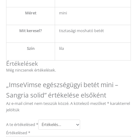
Méret
mini
Mit keresel?
tisztasági mosható betét
Szín
lila
Értékelések
Még nincsenek értékelések.
„ImseVimse egészségügyi betét mini –
Sangria solid” értékelése elsőként
Az e-mail címet nem tesszük közzé.
A kötelező mezőket
*
karakterrel
jelöltük
A te értékelésed
*
Értékelésed
*