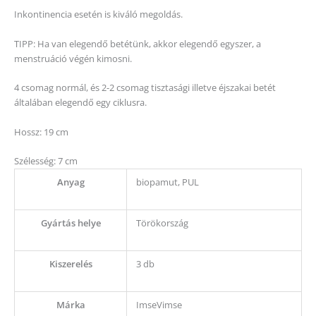
Inkontinencia esetén is kiváló megoldás.
TIPP: Ha van elegendő betétünk, akkor elegendő egyszer, a
menstruáció végén kimosni.
4 csomag normál, és 2-2 csomag tisztasági illetve éjszakai betét
általában elegendő egy ciklusra.
Hossz: 19 cm
Szélesség: 7 cm
Anyag
biopamut, PUL
Gyártás helye
Törökország
Kiszerelés
3 db
Márka
ImseVimse