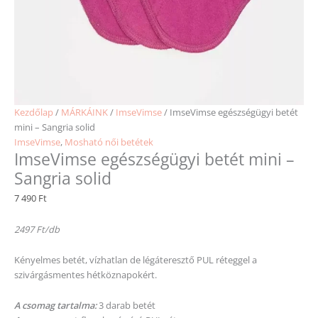
Kezdőlap
/
MÁRKÁINK
/
ImseVimse
/ ImseVimse egészségügyi betét
mini – Sangria solid
ImseVimse
,
Mosható női betétek
ImseVimse egészségügyi betét mini –
Sangria solid
7 490
Ft
2497 Ft/db
Kényelmes betét, vízhatlan de légáteresztő PUL réteggel a
szivárgásmentes hétköznapokért.
A csomag tartalma:
3 darab betét