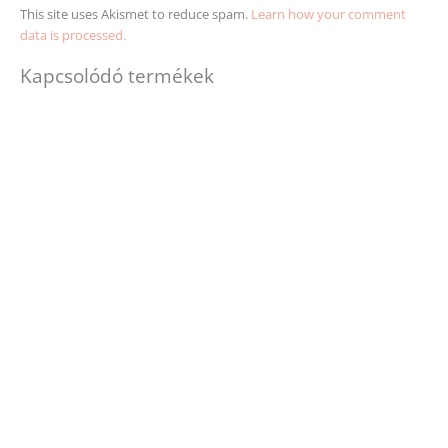
This site uses Akismet to reduce spam.
Learn how your comment
data is processed.
Kapcsolódó termékek
Ennek
Ennek
a
a
terméknek
terméknek
több
több
variációja
variációja
van.
van.
A
A
változatok
változatok
a
a
termékoldalon
termékold
választhatók
választhat
ki
ki