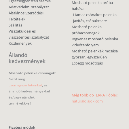
Egészségpénztári számla
Mosható pelenka próba
Adatvédelmi szabályzat
babával
Általános Szerződési
Hamac csónakos pelenka
Feltételek
javítás, csónakcsere
Szállítás
Mosható pelenka
Visszaküldési és
próbacsomagok
visszatérítési szabályzat
Ingyenes mosható pelenka
Közlemények
videótanfolyam
Mosható pelenkák mosása,
Állandó
gyorsan, egyszerűen
kedvezmények
Ecoegg mosótojás
Mosható pelenka csomagok:
Nézd meg
csomagajánlatainkat
, az
állandó kedvezményekkel
Még több doTERRA illóolaj:
és/vagy ajándék
naturalolajok.com
termékekkkel!
Fizetési módok