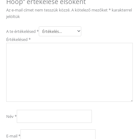
Hoop” értékelése elsőként
Az e-mail címet nem tesszük közzé.
A kötelező mezőket
*
karakterrel
jelöltük
A te értékelésed
*
Értékelésed
*
Név
*
E-mail
*