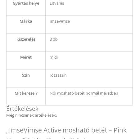
Gyártás helye
Litvánia
Márka
ImseVimse
Kiszerelés
3 db
Méret
midi
Szín
rózsaszín
Mit keresel?
Női mosható betét normál méretben
Értékelések
Még nincsenek értékelések.
„ImseVimse Active mosható betét – Pink