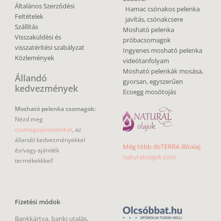
Általános Szerződési
Hamac csónakos pelenka
Feltételek
javítás, csónakcsere
Szállítás
Mosható pelenka
Visszaküldési és
próbacsomagok
visszatérítési szabályzat
Ingyenes mosható pelenka
Közlemények
videótanfolyam
Mosható pelenkák mosása,
Állandó
gyorsan, egyszerűen
kedvezmények
Ecoegg mosótojás
Mosható pelenka csomagok:
Nézd meg
csomagajánlatainkat
, az
állandó kedvezményekkel
Még több doTERRA illóolaj:
és/vagy ajándék
naturalolajok.com
termékekkkel!
Fizetési módok
Bankkártya, banki utalás,