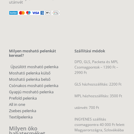
utánvét
Milyen mosható pelenkát
Szállítási módok
keresel?
DPD, GLS, Packeta és MPL
Újszülött mosható pelenka
Csomagpontok –
1390 Ft –
2990 Ft
Mosható pelenka külső
Mosható pelenka belső
GLS házhozszállítás: 2200 Ft
Csónakos mosható pelenka
Gyapjú mosható pelenka
MPL házhozszállítás: 3500 Ft
Prefold pelenka
All in one
utánvét: 700 Ft
Zsebes pelenka
Textilpelenka
INGYENES szállítás
csomagpontra 40 000 Ft felett
Milyen öko
Magyarországra, Szlovákiába
babaterméket