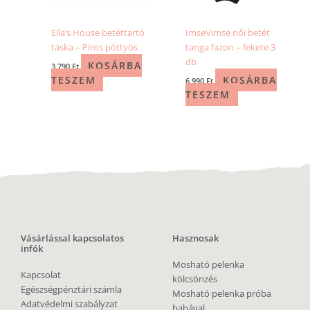
Ella’s House betéttartó
ImseVimse női betét
táska – Piros pöttyös
tanga fazon – fekete 3
db
KOSÁRBA
3 790
Ft
TESZEM
KOSÁRBA
6 990
Ft
TESZEM
Vásárlással kapcsolatos
Hasznosak
infók
Mosható pelenka
Kapcsolat
kölcsönzés
Egészségpénztári számla
Mosható pelenka próba
Adatvédelmi szabályzat
babával