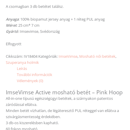
A csomagban 3 db betétet találsz.
Anyaga
: 100% biopamut jersey anyag + 1 réteg PUL anyag
Méret
: 25 cm* 7 cm
Gyártó
: Imsevimse, Svédország
Elfogyott
Cikkszám:
IV18404
Kategóriák:
ImseVimse
,
Mosható női betétek
,
Szuperanya holmik
Leírás
További információk
Vélemények (0)
ImseVimse Active mosható betét – Pink Hoop
All-in-one típusú egészségügyi betétek, a szárnyakon patentos
záródással ellátva.
Minden betét vízhatlan, de légáteresztő PUL réteggel van ellátva a
szivárgásmentesség érdekében.
3 db-os kiszerelésben kapható.
60 fokon mosható.