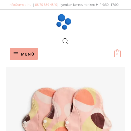
Skip
info@temiti.hu
|
06 70 369 4340
| Ilyenkor keress minket: H-P 9:30 -17:00
to
content
Below
MENÜ
0
Header