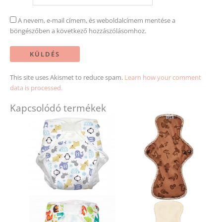
A nevem, e-mail címem, és weboldalcímem mentése a
böngészőben a következő hozzászólásomhoz.
This site uses Akismet to reduce spam.
Learn how your comment
data is processed.
Kapcsolódó termékek
Ennek
a
terméknek
több
variációja
van.
A
változatok
a
termékoldalon