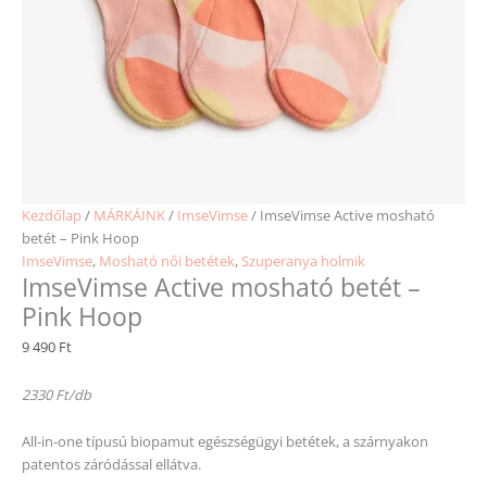
Kezdőlap
/
MÁRKÁINK
/
ImseVimse
/ ImseVimse Active mosható
betét – Pink Hoop
ImseVimse
,
Mosható női betétek
,
Szuperanya holmik
ImseVimse Active mosható betét –
Pink Hoop
9 490
Ft
2330 Ft/db
All-in-one típusú biopamut egészségügyi betétek, a szárnyakon
patentos záródással ellátva.