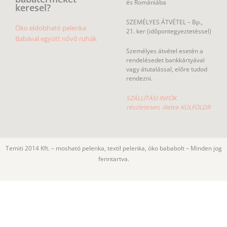
és Romániába
keresel?
SZEMÉLYES ÁTVÉTEL – Bp.,
Öko eldobható pelenka
21. ker (időpontegyeztetéssel)
Babával együtt nővő ruhák
Személyes átvétel esetén a
rendelésedet bankkártyával
vagy átutalással, előre tudod
rendezni.
SZÁLLÍTÁSI INFÓK
részletesen, illetve KÜLFÖLDR
Temiti 2014 Kft. – mosható pelenka, textil pelenka, öko bababolt – Minden jog
fenntartva.