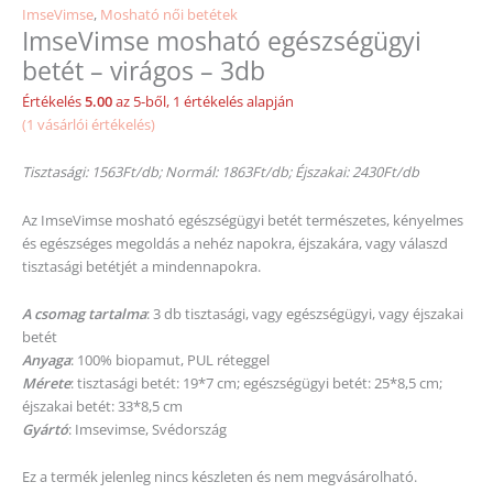
ImseVimse
,
Mosható női betétek
ImseVimse mosható egészségügyi
betét – virágos – 3db
Értékelés
5.00
az 5-ből,
1
értékelés alapján
(
1
vásárlói értékelés)
Tisztasági: 1563Ft/db; Normál: 1863Ft/db; Éjszakai: 2430Ft/db
Az ImseVimse mosható egészségügyi betét természetes, kényelmes
és egészséges megoldás a nehéz napokra, éjszakára, vagy válaszd
tisztasági betétjét a mindennapokra.
A csomag tartalma
: 3 db tisztasági, vagy egészségügyi, vagy éjszakai
betét
Anyaga
: 100% biopamut, PUL réteggel
Mérete
: tisztasági betét: 19*7 cm; egészségügyi betét: 25*8,5 cm;
éjszakai betét: 33*8,5 cm
Gyártó
: Imsevimse, Svédország
Ez a termék jelenleg nincs készleten és nem megvásárolható.