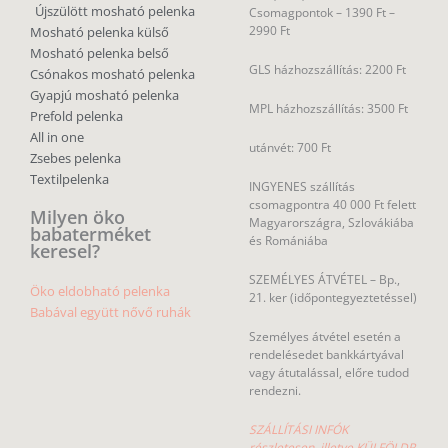
Újszülött mosható pelenka
Csomagpontok –
1390 Ft –
2990 Ft
Mosható pelenka külső
Mosható pelenka belső
GLS házhozszállítás: 2200 Ft
Csónakos mosható pelenka
Gyapjú mosható pelenka
MPL házhozszállítás: 3500 Ft
Prefold pelenka
All in one
utánvét: 700 Ft
Zsebes pelenka
Textilpelenka
INGYENES szállítás
csomagpontra 40 000 Ft felett
Milyen öko
Magyarországra, Szlovákiába
babaterméket
és Romániába
keresel?
SZEMÉLYES ÁTVÉTEL – Bp.,
Öko eldobható pelenka
21. ker (időpontegyeztetéssel)
Babával együtt nővő ruhák
Személyes átvétel esetén a
rendelésedet bankkártyával
vagy átutalással, előre tudod
rendezni.
SZÁLLÍTÁSI INFÓK
részletesen, illetve KÜLFÖLDR