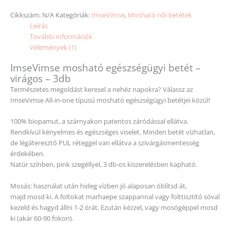
Cikkszám:
N/A
Kategóriák:
ImseVimse
,
Mosható női betétek
Leírás
További információk
Vélemények (1)
ImseVimse mosható egészségügyi betét –
virágos – 3db
Természetes megoldást keresel a nehéz napokra? Válassz az
ImseVimse All-in-one típusú mosható egészségügyi betétjei közül!
100% biopamut, a szárnyakon patentos záródással ellátva.
Rendkívül kényelmes és egészséges viselet. Minden betét vízhatlan,
de légáteresztő PUL réteggel van ellátva a szivárgásmentesség
érdekében.
Natúr színben, pink szegéllyel, 3 db-os kiszerelésben kapható.
Mosás: használat után hideg vízben jó alaposan öblítsd át,
majd mosd ki. A foltokat marhaepe szappannal vagy folttisztító sóval
kezeld és hagyd állni 1-2 órát. Ezután kézzel, vagy mosógéppel mosd
ki (akár 60-90 fokon).