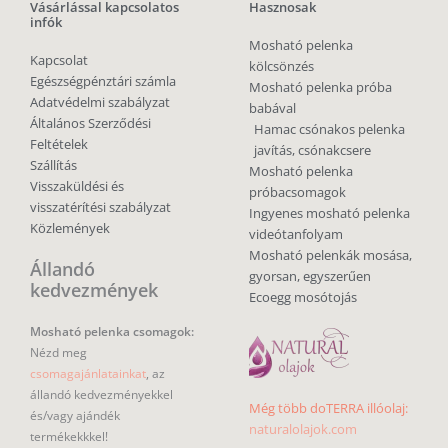
Vásárlással kapcsolatos
Hasznosak
infók
Mosható pelenka
Kapcsolat
kölcsönzés
Egészségpénztári számla
Mosható pelenka próba
Adatvédelmi szabályzat
babával
Általános Szerződési
Hamac csónakos pelenka
Feltételek
javítás, csónakcsere
Szállítás
Mosható pelenka
Visszaküldési és
próbacsomagok
visszatérítési szabályzat
Ingyenes mosható pelenka
Közlemények
videótanfolyam
Mosható pelenkák mosása,
Állandó
gyorsan, egyszerűen
kedvezmények
Ecoegg mosótojás
Mosható pelenka csomagok:
Nézd meg
csomagajánlatainkat
, az
állandó kedvezményekkel
Még több doTERRA illóolaj:
és/vagy ajándék
naturalolajok.com
termékekkkel!