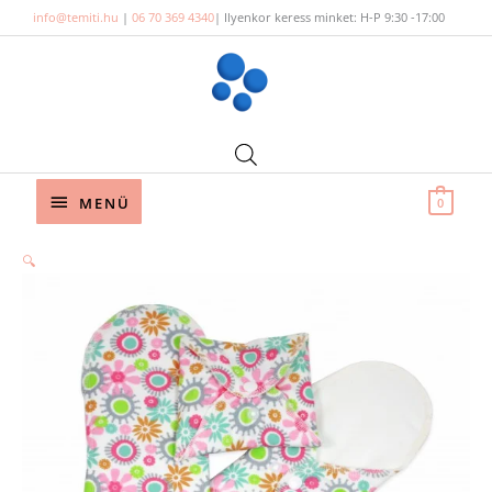
Skip
info@temiti.hu
|
06 70 369 4340
| Ilyenkor keress minket: H-P 9:30 -17:00
to
content
Below
MENÜ
0
Header
🔍