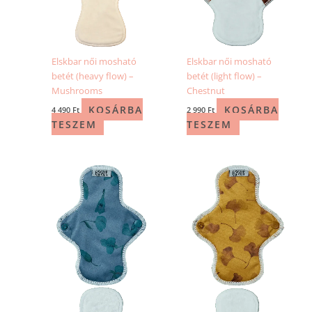
Elskbar női mosható
Elskbar női mosható
betét (heavy flow) –
betét (light flow) –
Mushrooms
Chestnut
KOSÁRBA
KOSÁRBA
4 490
Ft
2 990
Ft
TESZEM
TESZEM