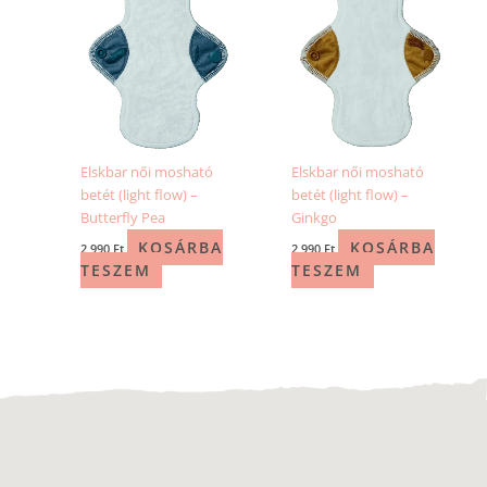
Elskbar női mosható
Elskbar női mosható
betét (light flow) –
betét (light flow) –
Butterfly Pea
Ginkgo
KOSÁRBA
KOSÁRBA
2 990
Ft
2 990
Ft
TESZEM
TESZEM