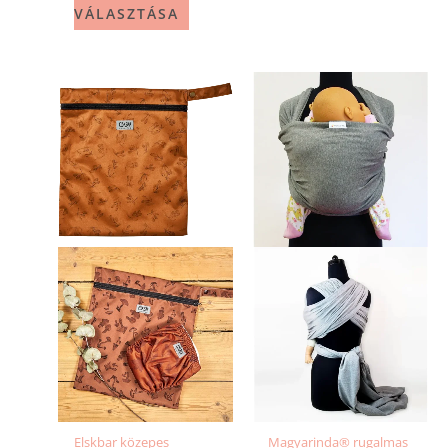
VÁLASZTÁSA
Elskbar közepes
Magyarinda® rugalmas