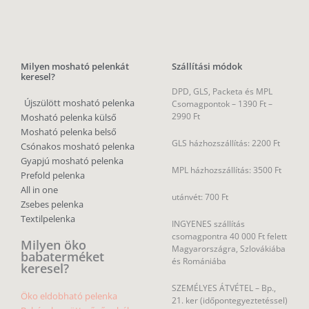
Milyen mosható pelenkát
Szállítási módok
keresel?
DPD, GLS, Packeta és MPL
Újszülött mosható pelenka
Csomagpontok –
1390 Ft –
2990 Ft
Mosható pelenka külső
Mosható pelenka belső
GLS házhozszállítás: 2200 Ft
Csónakos mosható pelenka
Gyapjú mosható pelenka
MPL házhozszállítás: 3500 Ft
Prefold pelenka
All in one
utánvét: 700 Ft
Zsebes pelenka
Textilpelenka
INGYENES szállítás
csomagpontra 40 000 Ft felett
Milyen öko
Magyarországra, Szlovákiába
babaterméket
és Romániába
keresel?
SZEMÉLYES ÁTVÉTEL – Bp.,
Öko eldobható pelenka
21. ker (időpontegyeztetéssel)