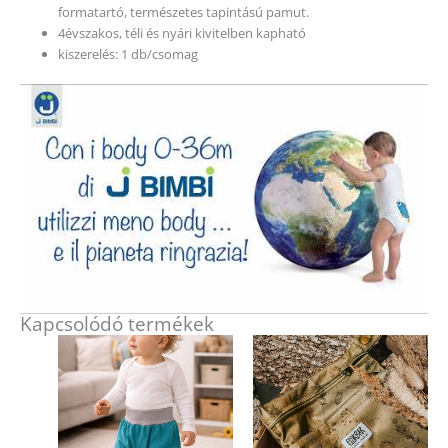
formatartó, természetes tapintású pamut.
4évszakos, téli és nyári kivitelben kapható
kiszerelés: 1 db/csomag
Kapcsolódó termékek
Ennek
a
terméknek
több
variációja