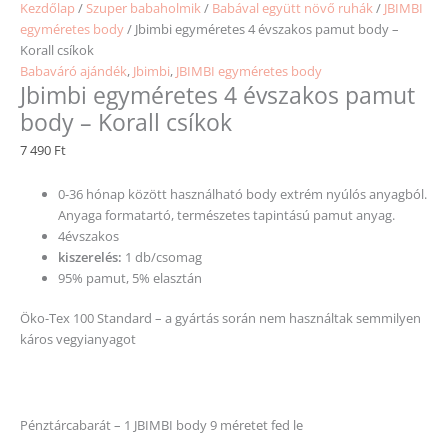
Kezdőlap
/
Szuper babaholmik
/
Babával együtt növő ruhák
/
JBIMBI
egyméretes body
/ Jbimbi egyméretes 4 évszakos pamut body –
Korall csíkok
Babaváró ajándék
,
Jbimbi
,
JBIMBI egyméretes body
Jbimbi egyméretes 4 évszakos pamut
body – Korall csíkok
7 490
Ft
0-36 hónap között használható body extrém nyúlós anyagból.
Anyaga formatartó, természetes tapintású pamut anyag.
4évszakos
kiszerelés:
1 db/csomag
95% pamut, 5% elasztán
Öko-Tex 100 Standard – a gyártás során nem használtak semmilyen
káros vegyianyagot
Pénztárcabarát – 1 JBIMBI body 9 méretet fed le