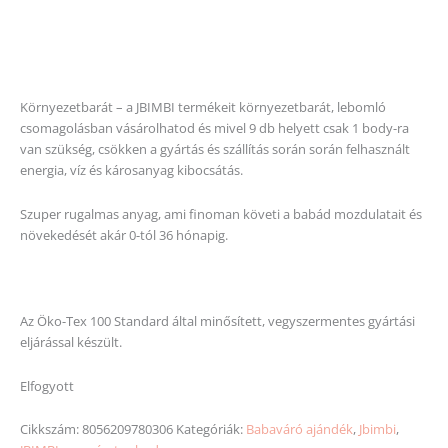
Környezetbarát – a JBIMBI termékeit környezetbarát, lebomló
csomagolásban vásárolhatod és mivel 9 db helyett csak 1 body-ra
van szükség, csökken a gyártás és szállítás során során felhasznált
energia, víz és károsanyag kibocsátás.
Szuper rugalmas anyag, ami finoman követi a babád mozdulatait és
növekedését akár 0-tól 36 hónapig.
Az Öko-Tex 100 Standard által minősített, vegyszermentes gyártási
eljárással készült.
Elfogyott
Cikkszám:
8056209780306
Kategóriák:
Babaváró ajándék
,
Jbimbi
,