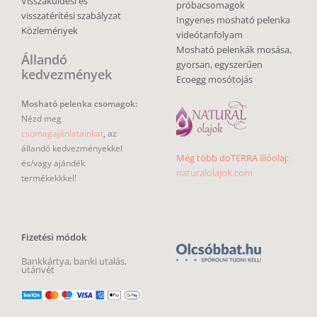
Visszaküldési és
próbacsomagok
visszatérítési szabályzat
Ingyenes mosható pelenka
Közlemények
videótanfolyam
Mosható pelenkák mosása,
Állandó
gyorsan, egyszerűen
kedvezmények
Ecoegg mosótojás
Mosható pelenka csomagok:
Nézd meg
csomagajánlatainkat
, az
állandó kedvezményekkel
Még több doTERRA illóolaj:
és/vagy ajándék
naturalolajok.com
termékekkkel!
Fizetési módok
Bankkártya, banki utalás,
utánvét