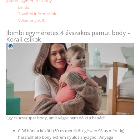
JBIMBI egyméretes body
Leírás
További információk
Vélemények (0)
Jbimbi egyméretes 4 évszakos pamut body –
Korall csíkok
Egy csúcsszuper body, amit végre nem nő ki a babád!
0-36 hónap között (50-es mérettől egészen 98-as méretig)
használható body extrém nyúlós anyagból. Anyaga