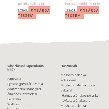
pelenkazsák – Goji
hordozókendő – Szürke
KOSÁRBA
KOSÁRBA
5 790
Ft
19 900
Ft
TESZEM
TESZEM
Vásárlással kapcsolatos
Hasznosak
infók
Mosható pelenka
Kapcsolat
kölcsönzés
Egészségpénztári számla
Mosható pelenka próba
Adatvédelmi szabályzat
babával
Általános Szerződési
Hamac csónakos pelenka
Feltételek
javítás, csónakcsere
Szállítás
Mosható pelenka