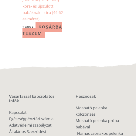
kora- és újszülött
babáknak – cica (44-62-
es méret)
KOSÁRBA
3 690
Ft
TESZEM
Vásárlással kapcsolatos
Hasznosak
infók
Mosható pelenka
Kapcsolat
kölcsönzés
Egészségpénztári számla
Mosható pelenka próba
Adatvédelmi szabályzat
babával
Általános Szerződési
Hamac csónakos pelenka