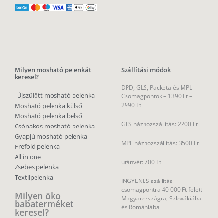
Milyen mosható pelenkát
Szállítási módok
keresel?
DPD, GLS, Packeta és MPL
Újszülött mosható pelenka
Csomagpontok –
1390 Ft –
2990 Ft
Mosható pelenka külső
Mosható pelenka belső
GLS házhozszállítás: 2200 Ft
Csónakos mosható pelenka
Gyapjú mosható pelenka
MPL házhozszállítás: 3500 Ft
Prefold pelenka
All in one
utánvét: 700 Ft
Zsebes pelenka
Textilpelenka
INGYENES szállítás
csomagpontra 40 000 Ft felett
Milyen öko
Magyarországra, Szlovákiába
babaterméket
és Romániába
keresel?