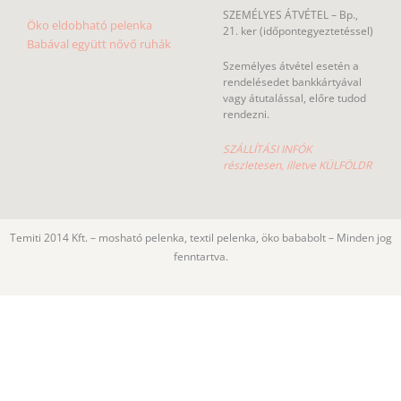
SZEMÉLYES ÁTVÉTEL – Bp.,
Öko eldobható pelenka
21. ker (időpontegyeztetéssel)
Babával együtt nővő ruhák
Személyes átvétel esetén a
rendelésedet bankkártyával
vagy átutalással, előre tudod
rendezni.
SZÁLLÍTÁSI INFÓK
részletesen, illetve KÜLFÖLDR
Temiti 2014 Kft. – mosható pelenka, textil pelenka, öko bababolt – Minden jog
fenntartva.