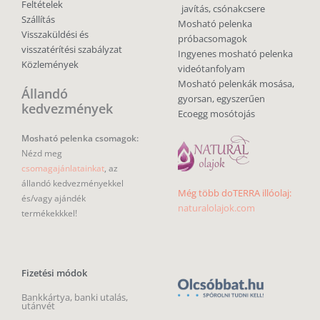
Feltételek
javítás, csónakcsere
Szállítás
Mosható pelenka
Visszaküldési és
próbacsomagok
visszatérítési szabályzat
Ingyenes mosható pelenka
Közlemények
videótanfolyam
Mosható pelenkák mosása,
Állandó
gyorsan, egyszerűen
kedvezmények
Ecoegg mosótojás
Mosható pelenka csomagok:
Nézd meg
csomagajánlatainkat
, az
állandó kedvezményekkel
Még több doTERRA illóolaj:
és/vagy ajándék
naturalolajok.com
termékekkkel!
Fizetési módok
Bankkártya, banki utalás,
utánvét