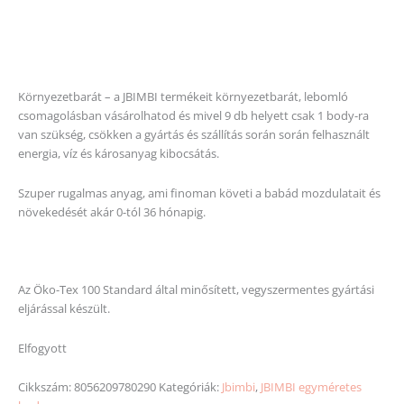
Környezetbarát – a JBIMBI termékeit környezetbarát, lebomló
csomagolásban vásárolhatod és mivel 9 db helyett csak 1 body-ra
van szükség, csökken a gyártás és szállítás során során felhasznált
energia, víz és károsanyag kibocsátás.
Szuper rugalmas anyag, ami finoman követi a babád mozdulatait és
növekedését akár 0-tól 36 hónapig.
Az Öko-Tex 100 Standard által minősített, vegyszermentes gyártási
eljárással készült.
Elfogyott
Cikkszám:
8056209780290
Kategóriák:
Jbimbi
,
JBIMBI egyméretes