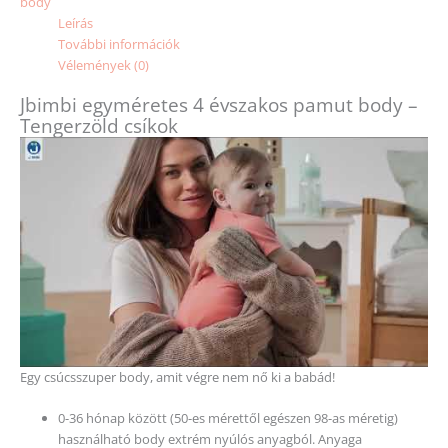
body
Leírás
További információk
Vélemények (0)
Jbimbi egyméretes 4 évszakos pamut body –
Tengerzöld csíkok
Egy csúcsszuper body, amit végre nem nő ki a babád!
0-36 hónap között (50-es mérettől egészen 98-as méretig)
használható body extrém nyúlós anyagból. Anyaga