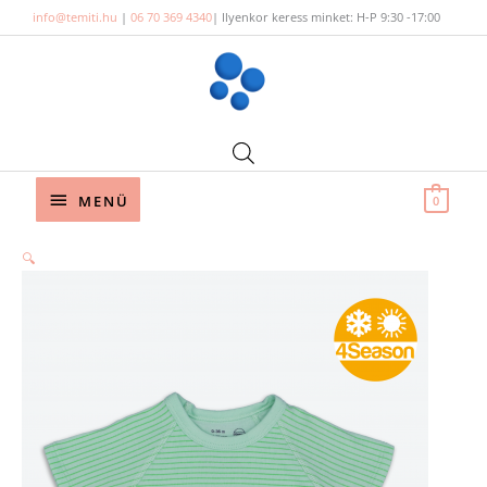
Skip
info@temiti.hu
|
06 70 369 4340
| Ilyenkor keress minket: H-P 9:30 -17:00
to
content
Below
MENÜ
0
Header
🔍