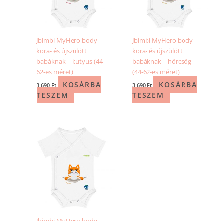
Jbimbi MyHero body
Jbimbi MyHero body
kora- és újszülött
kora- és újszülött
babáknak – kutyus (44-
babáknak – hörcsög
62-es méret)
(44-62-es méret)
KOSÁRBA
KOSÁRBA
3 690
Ft
3 690
Ft
TESZEM
TESZEM
Jbimbi MyHero body