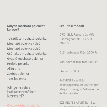
Milyen mosható pelenkát
Szállítási módok
keresel?
DPD, GLS, Packeta és MPL
Újszülött mosható pelenka
Csomagpontok –
1390 Ft –
2990 Ft
Mosható pelenka külső
Mosható pelenka belső
GLS házhozszállítás: 2200 Ft
Csónakos mosható pelenka
Gyapjú mosható pelenka
MPL házhozszállítás: 3500 Ft
Prefold pelenka
All in one
utánvét: 700 Ft
Zsebes pelenka
Textilpelenka
INGYENES szállítás
csomagpontra 40 000 Ft felett
Milyen öko
Magyarországra, Szlovákiába
babaterméket
és Romániába
keresel?
SZEMÉLYES ÁTVÉTEL – Bp.,
Öko eldobható pelenka
21. ker (időpontegyeztetéssel)