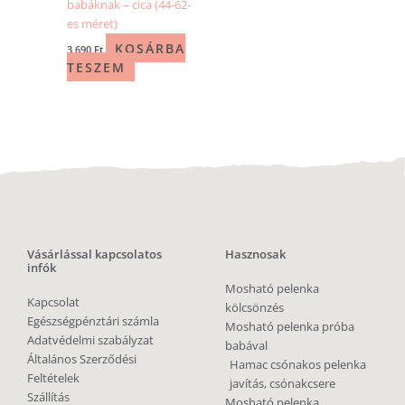
babáknak – cica (44-62-
es méret)
KOSÁRBA
3 690
Ft
TESZEM
Vásárlással kapcsolatos
Hasznosak
infók
Mosható pelenka
Kapcsolat
kölcsönzés
Egészségpénztári számla
Mosható pelenka próba
Adatvédelmi szabályzat
babával
Általános Szerződési
Hamac csónakos pelenka
Feltételek
javítás, csónakcsere
Szállítás
Mosható pelenka