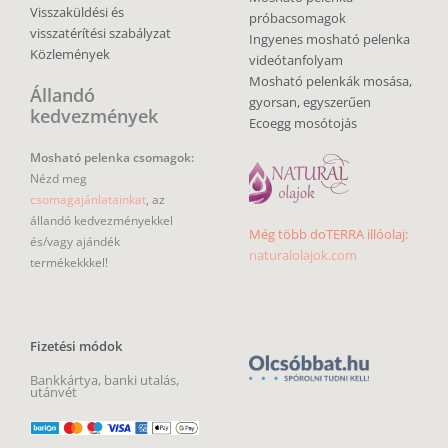
Visszaküldési és
próbacsomagok
visszatérítési szabályzat
Ingyenes mosható pelenka
Közlemények
videótanfolyam
Mosható pelenkák mosása,
Állandó
gyorsan, egyszerűen
kedvezmények
Ecoegg mosótojás
Mosható pelenka csomagok:
Nézd meg
csomagajánlatainkat
, az
állandó kedvezményekkel
Még több doTERRA illóolaj:
és/vagy ajándék
naturalolajok.com
termékekkkel!
Fizetési módok
Bankkártya, banki utalás,
utánvét