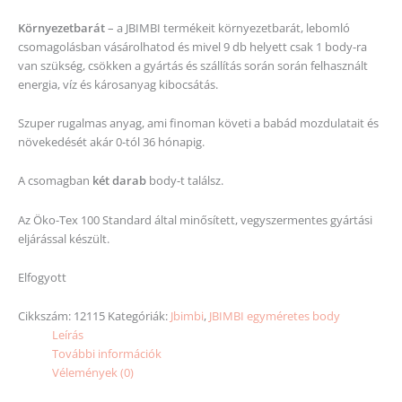
Környezetbarát
– a JBIMBI termékeit környezetbarát, lebomló
csomagolásban vásárolhatod és mivel 9 db helyett csak 1 body-ra
van szükség, csökken a gyártás és szállítás során során felhasznált
energia, víz és károsanyag kibocsátás.
Szuper rugalmas anyag, ami finoman követi a babád mozdulatait és
növekedését akár 0-tól 36 hónapig.
A csomagban
két darab
body-t találsz.
Az Öko-Tex 100 Standard által minősített, vegyszermentes gyártási
eljárással készült.
Elfogyott
Cikkszám:
12115
Kategóriák:
Jbimbi
,
JBIMBI egyméretes body
Leírás
További információk
Vélemények (0)