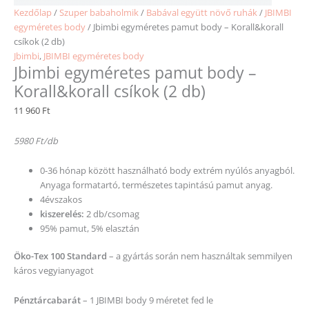
Kezdőlap
/
Szuper babaholmik
/
Babával együtt növő ruhák
/
JBIMBI
egyméretes body
/ Jbimbi egyméretes pamut body – Korall&korall
csíkok (2 db)
Jbimbi
,
JBIMBI egyméretes body
Jbimbi egyméretes pamut body –
Korall&korall csíkok (2 db)
11 960
Ft
5980 Ft/db
0-36 hónap között használható body extrém nyúlós anyagból.
Anyaga formatartó, természetes tapintású pamut anyag.
4évszakos
kiszerelés:
2 db/csomag
95% pamut, 5% elasztán
Öko-Tex 100 Standard
– a gyártás során nem használtak semmilyen
káros vegyianyagot
Pénztárcabarát
– 1 JBIMBI body 9 méretet fed le