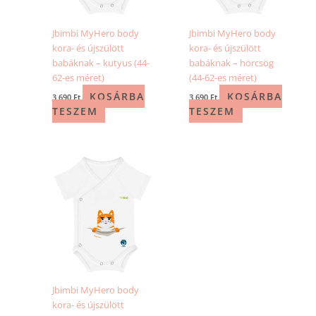
Jbimbi MyHero body
Jbimbi MyHero body
kora- és újszülött
kora- és újszülött
babáknak – kutyus (44-
babáknak – hörcsög
62-es méret)
(44-62-es méret)
KOSÁRBA
KOSÁRBA
3 690
Ft
3 690
Ft
TESZEM
TESZEM
Jbimbi MyHero body
kora- és újszülött