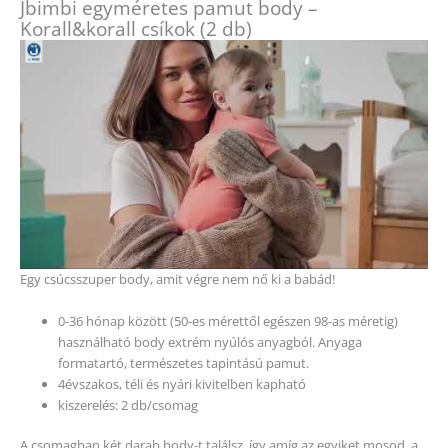
Jbimbi egyméretes pamut body –
Korall&korall csíkok (2 db)
Egy csúcsszuper body, amit végre nem nő ki a babád!
0-36 hónap között (50-es mérettől egészen 98-as méretig)
használható body extrém nyúlós anyagból. Anyaga
formatartó, természetes tapintású pamut.
4évszakos, téli és nyári kivitelben kapható
kiszerelés: 2 db/csomag
A csomagban két darab body-t találsz, így amíg az egyiket mosod, a