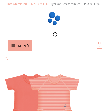
Skip
info@temiti.hu
|
06 70 369 4340
| Ilyenkor keress minket: H-P 9:30 -17:00
to
content
Below
MENÜ
0
Header
🔍