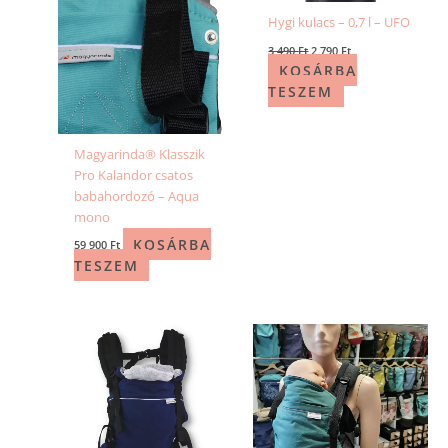
Hygi kulacs – 0,7 l – UFO
3 490
Ft
2 790
Ft
KOSÁRBA
TESZEM
Magyarinda® Klasszik
Pro Kalandor csatos
babahordozó – Aqua
mono
KOSÁRBA
59 900
Ft
TESZEM