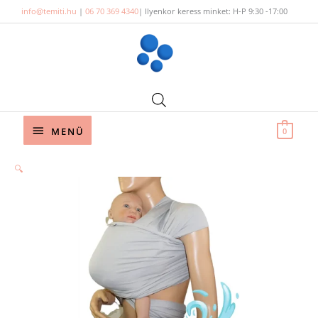
Skip
info@temiti.hu
|
06 70 369 4340
| Ilyenkor keress minket: H-P 9:30 -17:00
to
content
Below
MENÜ
0
Header
Magyarinda®
🔍
fürdős
hordozókendő
-
Ezüst
mennyiség