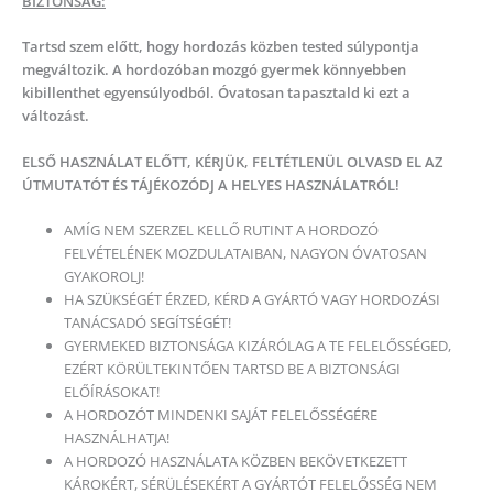
BIZTONSÁG:
Tartsd szem előtt, hogy hordozás közben tested súlypontja
megváltozik. A hordozóban mozgó gyermek könnyebben
kibillenthet egyensúlyodból. Óvatosan tapasztald ki ezt a
változást.
ELSŐ HASZNÁLAT ELŐTT, KÉRJÜK, FELTÉTLENÜL OLVASD EL AZ
ÚTMUTATÓT ÉS TÁJÉKOZÓDJ A HELYES HASZNÁLATRÓL!
AMÍG NEM SZERZEL KELLŐ RUTINT A HORDOZÓ
FELVÉTELÉNEK MOZDULATAIBAN, NAGYON ÓVATOSAN
GYAKOROLJ!
HA SZÜKSÉGÉT ÉRZED, KÉRD A GYÁRTÓ VAGY HORDOZÁSI
TANÁCSADÓ SEGÍTSÉGÉT!
GYERMEKED BIZTONSÁGA KIZÁRÓLAG A TE FELELŐSSÉGED,
EZÉRT KÖRÜLTEKINTŐEN TARTSD BE A BIZTONSÁGI
ELŐÍRÁSOKAT!
A HORDOZÓT MINDENKI SAJÁT FELELŐSSÉGÉRE
HASZNÁLHATJA!
A HORDOZÓ HASZNÁLATA KÖZBEN BEKÖVETKEZETT
KÁROKÉRT, SÉRÜLÉSEKÉRT A GYÁRTÓT FELELŐSSÉG NEM