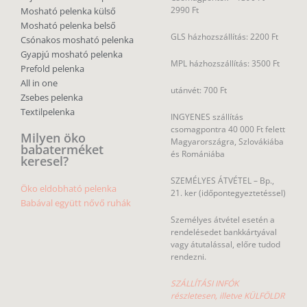
2990 Ft
Mosható pelenka külső
Mosható pelenka belső
GLS házhozszállítás: 2200 Ft
Csónakos mosható pelenka
Gyapjú mosható pelenka
MPL házhozszállítás: 3500 Ft
Prefold pelenka
All in one
utánvét: 700 Ft
Zsebes pelenka
Textilpelenka
INGYENES szállítás
csomagpontra 40 000 Ft felett
Milyen öko
Magyarországra, Szlovákiába
babaterméket
és Romániába
keresel?
SZEMÉLYES ÁTVÉTEL – Bp.,
Öko eldobható pelenka
21. ker (időpontegyeztetéssel)
Babával együtt nővő ruhák
Személyes átvétel esetén a
rendelésedet bankkártyával
vagy átutalással, előre tudod
rendezni.
SZÁLLÍTÁSI INFÓK
részletesen, illetve KÜLFÖLDR