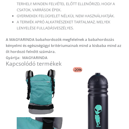
TERHELI! MINDEN FELVÉTEL ELŐTT ELLENŐRIZD, HOGY A
CSATOK, VARRÁSOK ÉPEK.
GYERMEKEK FELÜGYELET NÉLKÜL NEM HASZNÁLHATJÁK.
A TERMÉK APRÓ ALKATRÉSZEKET TARTALMAZ, MELYEK
LENYELÉSE FULLADÁSVESZÉLYES.
A MAGYARINDA babahordozók megfelelnek a babahordozás
kényelmi és egészségügyi kritériumainak mind a kisbaba mind az
őt hordozó felnőtt számára.
Gyártja: MAGYARINDA
Kapcsolódó termékek
Original
Current
-20%
price
price
was:
is:
3
2
490 Ft.
790 Ft.