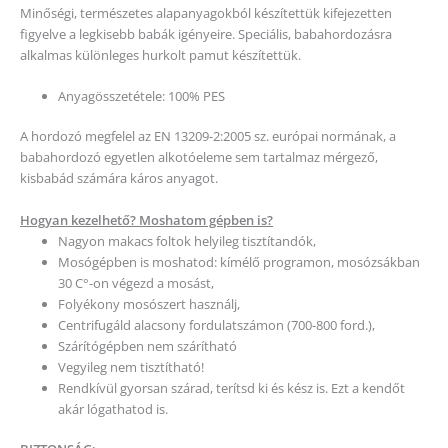
Minőségi, természetes alapanyagokból készítettük kifejezetten
figyelve a legkisebb babák igényeire. Speciális, babahordozásra
alkalmas különleges hurkolt pamut készítettük.
Anyagösszetétele: 100% PES
A hordozó megfelel az EN 13209-2:2005 sz. európai normának, a
babahordozó egyetlen alkotóeleme sem tartalmaz mérgező,
kisbabád számára káros anyagot.
Hogyan kezelhető? Moshatom gépben is?
Nagyon makacs foltok helyileg tisztítandók,
Mosógépben is moshatod: kímélő programon, mosózsákban
30 C°-on végezd a mosást,
Folyékony mosószert használj,
Centrifugáld alacsony fordulatszámon (700-800 ford.),
Szárítógépben nem szárítható
Vegyileg nem tisztítható!
Rendkívül gyorsan szárad, terítsd ki és kész is. Ezt a kendőt
akár lógathatod is.