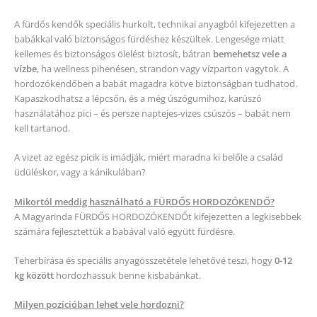
A fürdős kendők speciális hurkolt, technikai anyagból kifejezetten a
babákkal való biztonságos fürdéshez készültek. Lengesége miatt
kellemes és biztonságos ölelést biztosít, bátran
bemehetsz vele a
vízbe
, ha wellness pihenésen, strandon vagy vízparton vagytok. A
hordozókendőben a babát magadra kötve biztonságban tudhatod.
Kapaszkodhatsz a lépcsőn, és a még úszógumihoz, karúszó
használatához pici – és persze naptejes-vizes csúszós – babát nem
kell tartanod.
A vizet az egész picik is imádják, miért maradna ki belőle a család
üdüléskor, vagy a kánikulában?
Mikortól meddig használható a FÜRDŐS HORDOZÓKENDŐ?
A Magyarinda FÜRDŐS HORDOZÓKENDŐt kifejezetten a legkisebbek
számára fejlesztettük a babával való együtt fürdésre.
Teherbírása és speciális anyagösszetétele lehetővé teszi, hogy
0-12
kg között
hordozhassuk benne kisbabánkat.
Milyen pozícióban lehet vele hordozni?