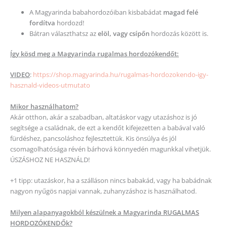
A Magyarinda babahordozóiban kisbabádat
magad felé
fordítva
hordozd!
Bátran választhatsz az
elöl, vagy csípőn
hordozás között is.
Így kösd meg a Magyarinda rugalmas hordozókendőt:
VIDEO
:
https://shop.magyarinda.hu/rugalmas-hordozokendo-igy-
hasznald-videos-utmutato
Mikor használhatom?
Akár otthon, akár a szabadban, altatáskor vagy utazáshoz is jó
segítsége a családnak, de ezt a kendőt kifejezetten a babával való
fürdéshez, pancsoláshoz fejlesztettük. Kis önsúlya és jól
csomagolhatósága révén bárhová könnyedén magunkkal vihetjük.
ÚSZÁSHOZ NE HASZNÁLD!
+1 tipp: utazáskor, ha a szálláson nincs babakád, vagy ha babádnak
nagyon nyűgös napjai vannak, zuhanyzáshoz is használhatod.
Milyen alapanyagokból készülnek a Magyarinda RUGALMAS
HORDOZÓKENDŐk?