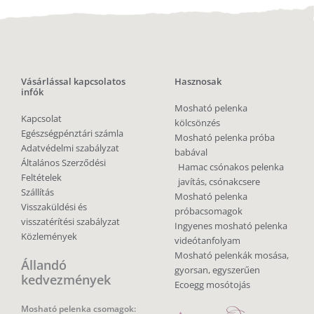
Vásárlással kapcsolatos
Hasznosak
infók
Mosható pelenka
Kapcsolat
kölcsönzés
Egészségpénztári számla
Mosható pelenka próba
Adatvédelmi szabályzat
babával
Általános Szerződési
Hamac csónakos pelenka
Feltételek
javítás, csónakcsere
Szállítás
Mosható pelenka
Visszaküldési és
próbacsomagok
visszatérítési szabályzat
Ingyenes mosható pelenka
Közlemények
videótanfolyam
Mosható pelenkák mosása,
Állandó
gyorsan, egyszerűen
kedvezmények
Ecoegg mosótojás
Mosható pelenka csomagok: