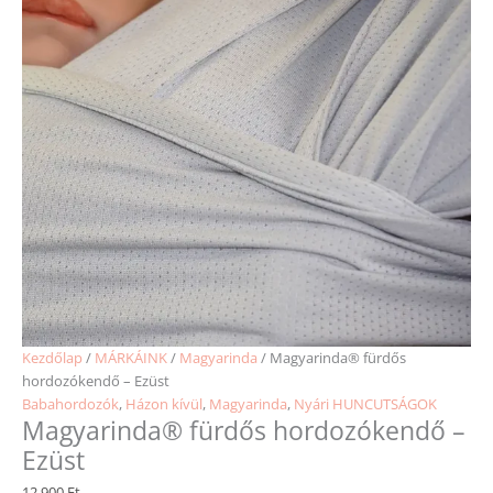
Kezdőlap
/
MÁRKÁINK
/
Magyarinda
/ Magyarinda® fürdős
hordozókendő – Ezüst
Babahordozók
,
Házon kívül
,
Magyarinda
,
Nyári HUNCUTSÁGOK
Magyarinda® fürdős hordozókendő –
Ezüst
12 900
Ft