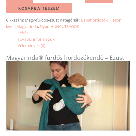
KOSÁRBA TESZEM
Cikkszám:
Magy-furdos-ezust
Kategóriák:
Babahordozók
,
Házon
kívül
,
Magyarinda
,
Nyári HUNCUTSÁGOK
Leírás
További információk
Vélemények (0)
Magyarinda® fürdős hordozókendő – Ezüst