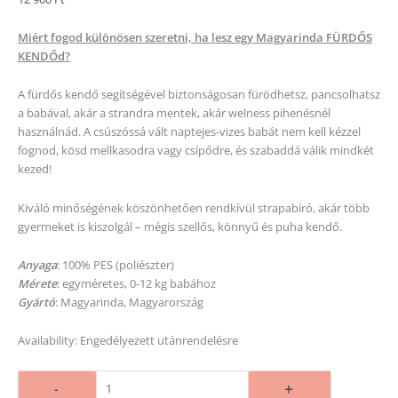
Miért fogod különösen szeretni, ha lesz egy Magyarinda FÜRDŐS
KENDŐd?
A fürdős kendő segítségével biztonságosan fürödhetsz, pancsolhatsz
a babával, akár a strandra mentek, akár welness pihenésnél
használnád. A csúszóssá vált naptejes-vizes babát nem kell kézzel
fognod, kösd mellkasodra vagy csípődre, és szabaddá válik mindkét
kezed!
Kiváló minőségének köszönhetően rendkívül strapabíró, akár több
gyermeket is kiszolgál – mégis szellős, könnyű és puha kendő.
Anyaga
:
100% PES (poliészter)
Mérete
: egyméretes, 0-12 kg babához
Gyártó
: Magyarinda, Magyarország
Availability:
Engedélyezett utánrendelésre
+
-