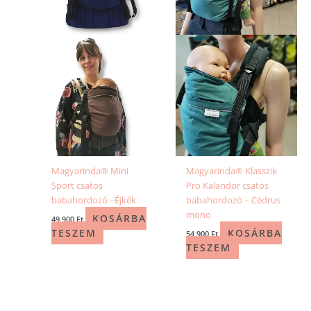
Magyarinda® Mini
Magyarinda® Klasszik
Sport csatos
Pro Kalandor csatos
babahordozó –Éjkék
babahordozó – Cédrus
mono
KOSÁRBA
49 900
Ft
TESZEM
KOSÁRBA
54 900
Ft
TESZEM