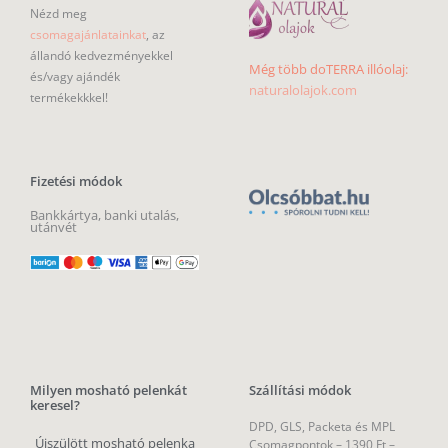
Nézd meg
csomagajánlatainkat
, az
állandó kedvezményekkel
Még több doTERRA illóolaj:
és/vagy ajándék
naturalolajok.com
termékekkkel!
Fizetési módok
Bankkártya, banki utalás,
utánvét
Milyen mosható pelenkát
Szállítási módok
keresel?
DPD, GLS, Packeta és MPL
Újszülött mosható pelenka
Csomagpontok –
1390 Ft –