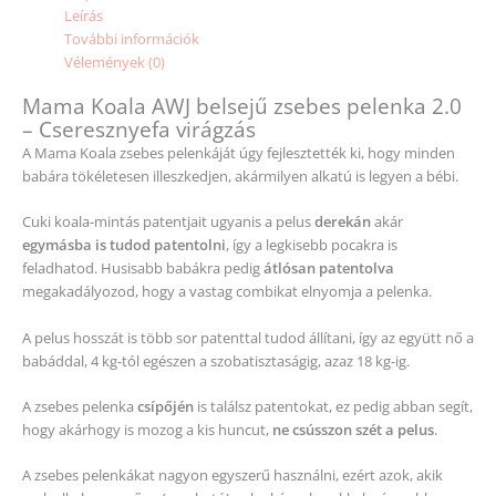
Leírás
További információk
Vélemények (0)
Mama Koala AWJ belsejű zsebes pelenka 2.0
– Cseresznyefa virágzás
A Mama Koala zsebes pelenkáját úgy fejlesztették ki, hogy minden
babára tökéletesen illeszkedjen, akármilyen alkatú is legyen a bébi.
Cuki koala-mintás patentjait ugyanis a pelus
derekán
akár
egymásba is tudod patentolni
, így a legkisebb pocakra is
feladhatod. Husisabb babákra pedig
átlósan patentolva
megakadályozod, hogy a vastag combikat elnyomja a pelenka.
A pelus hosszát is több sor patenttal tudod állítani, így az együtt nő a
babáddal, 4 kg-tól egészen a szobatisztaságig, azaz 18 kg-ig.
A zsebes pelenka
csípőjén
is találsz patentokat, ez pedig abban segít,
hogy akárhogy is mozog a kis huncut,
ne csússzon szét a pelus
.
A zsebes pelenkákat nagyon egyszerű használni, ezért azok, akik