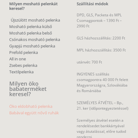
Milyen mosható pelenkát
Szállítási módok
keresel?
DPD, GLS, Packeta és MPL
Újszülött mosható pelenka
Csomagpontok –
1390 Ft –
2990 Ft
Mosható pelenka külső
Mosható pelenka belső
GLS házhozszállítás: 2200 Ft
Csónakos mosható pelenka
Gyapjú mosható pelenka
MPL házhozszállítás: 3500 Ft
Prefold pelenka
All in one
utánvét: 700 Ft
Zsebes pelenka
Textilpelenka
INGYENES szállítás
csomagpontra 40 000 Ft felett
Milyen öko
Magyarországra, Szlovákiába
babaterméket
és Romániába
keresel?
SZEMÉLYES ÁTVÉTEL – Bp.,
Öko eldobható pelenka
21. ker (időpontegyeztetéssel)
Babával együtt nővő ruhák
Személyes átvétel esetén a
rendelésedet bankkártyával
vagy átutalással, előre tudod
rendezni.