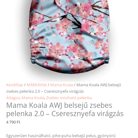
Kezdőlap
/
MÁRKÁINK
/
Mama Koala
/ Mama Koala AWJ belsejű
zsebes pelenka 2.0 – Cseresznyefa virágzás
Átlagos
,
Mama Koala
,
Zsebes mosható pelenka
Mama Koala AWJ belsejű zsebes
pelenka 2.0 – Cseresznyefa virágzás
4 790
Ft
Egyszerűen használható, pihe-puha belsejű pelus, gyönyörű