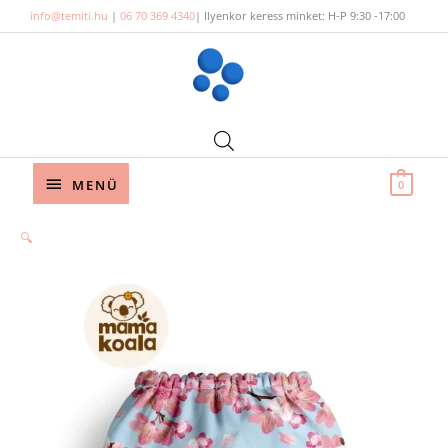
Skip
info@temiti.hu
|
06 70 369 4340
| Ilyenkor keress minket: H-P 9:30 -17:00
to
content
Below
MENÜ
0
Header
🔍