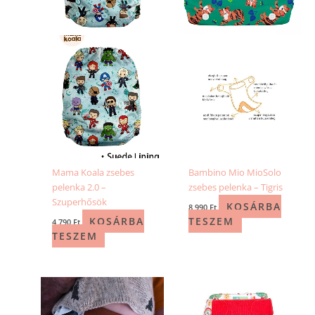
Mama Koala zsebes
Bambino Mio MioSolo
pelenka 2.0 –
zsebes pelenka – Tigris
Szuperhősök
KOSÁRBA
8 990
Ft
KOSÁRBA
TESZEM
4 790
Ft
TESZEM