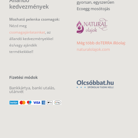
gyorsan, egyszerűen
kedvezmények
Ecoegg mosótojás
Mosható pelenka csomagok:
Nézd meg
csomagajánlatainkat
, az
állandó kedvezményekkel
Még több doTERRA illóolaj:
és/vagy ajándék
naturalolajok.com
termékekkkel!
Fizetési módok
Bankkártya, banki utalás,
utánvét