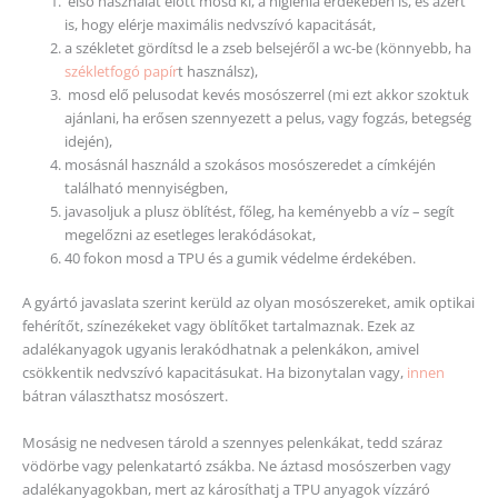
első használat előtt mosd ki, a higiénia érdekében is, és azért
is, hogy elérje maximális nedvszívó kapacitását,
a székletet gördítsd le a zseb belsejéről a wc-be (könnyebb, ha
székletfogó papír
t használsz),
mosd elő pelusodat kevés mosószerrel (mi ezt akkor szoktuk
ajánlani, ha erősen szennyezett a pelus, vagy fogzás, betegség
idején),
mosásnál használd a szokásos mosószeredet a címkéjén
található mennyiségben,
javasoljuk a plusz öblítést, főleg, ha keményebb a víz – segít
megelőzni az esetleges lerakódásokat,
40 fokon mosd a TPU és a gumik védelme érdekében.
A gyártó javaslata szerint kerüld az olyan mosószereket, amik optikai
fehérítőt, színezékeket vagy öblítőket tartalmaznak. Ezek az
adalékanyagok ugyanis lerakódhatnak a pelenkákon, amivel
csökkentik nedvszívó kapacitásukat. Ha bizonytalan vagy,
innen
bátran választhatsz mosószert.
Mosásig ne nedvesen tárold a szennyes pelenkákat, tedd száraz
vödörbe vagy pelenkatartó zsákba. Ne áztasd mosószerben vagy
adalékanyagokban, mert az károsíthatj a TPU anyagok vízzáró