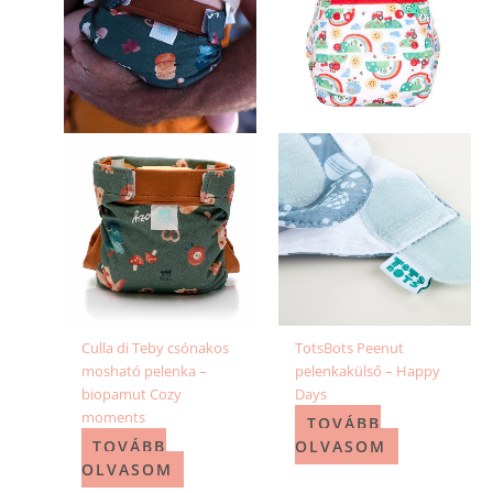
Culla di Teby csónakos
TotsBots Peenut
mosható pelenka –
pelenkakülső – Happy
biopamut Cozy
Days
moments
TOVÁBB
TOVÁBB
OLVASOM
OLVASOM