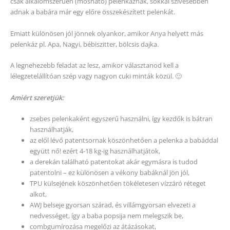
csak alkalomszerűen (mosható) pelenkáznak, sokkal szívesebben
adnak a babára már egy előre összekészített pelenkát.
Emiatt különösen jól jönnek olyankor, amikor Anya helyett más
pelenkáz pl. Apa, Nagyi, bébiszitter, bölcsis dajka.
A legnehezebb feladat az lesz, amikor választanod kell a
lélegzetelállítóan szép vagy nagyon cuki minták közül. 🙂
Amiért szeretjük:
zsebes pelenkaként egyszerű használni, így kezdők is bátran
használhatják,
az elől lévő patentsornak köszönhetően a pelenka a babáddal
együtt nő! ezért 4-18 kg-ig használhatjátok,
a derekán található patentokat akár egymásra is tudod
patentolni – ez különösen a vékony babáknál jön jól,
TPU külsejének köszönhetően tökéletesen vízzáró réteget
alkot,
AWJ belseje gyorsan szárad, és villámgyorsan elvezeti a
nedvességet, így a baba popsija nem melegszik be,
combgumírozása megelőzi az átázásokat,