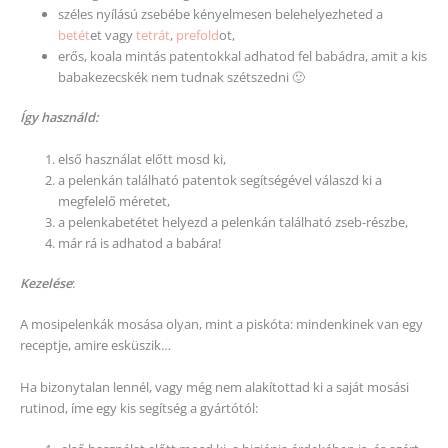
széles nyílású zsebébe kényelmesen belehelyezheted a
betét
et vagy
tetrát
,
prefold
ot,
erős, koala mintás patentokkal adhatod fel babádra, amit a kis
babakezecskék nem tudnak szétszedni 🙂
Így használd:
első használat előtt mosd ki,
a pelenkán található patentok segítségével válaszd ki a
megfelelő méretet,
a pelenkabetétet helyezd a pelenkán található zseb-részbe,
már rá is adhatod a babára!
Kezelése
:
A mosipelenkák mosása olyan, mint a piskóta: mindenkinek van egy
receptje, amire esküszik…
Ha bizonytalan lennél, vagy még nem alakítottad ki a saját mosási
rutinod, íme egy kis segítség a gyártótól: