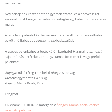
mintákban.
AWJ belsejének köszönhetően gyorsan szárad, és a nedvességet
azonnal továbbengedi a nedvszívó rétegbe, így babád popsija száraz
marad.
A rajta lévő patentokkal bármilyen méretre állíthatod, mondhatni
együtt nő Babáddal, egészen a szobatisztulásig!
A zsebes pelenkához a betét külön kapható!
Használhatsz hozzá
saját márkás betéteket, de Teby, Hamac betéteket is vagy prefold
pelenkát!
Anyaga
: külső réteg TPU, belső réteg AWJ anyag
Mérete
: egyméretes, 4-18 kg
Gyártó
: Mama Koala, Kína
Elfogyott
Cikkszám:
PD51004P-A
Kategóriák:
Átlagos
,
Mama Koala
,
Zsebes
mosható pelenka