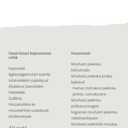
Vásárlással kapcsolatos
Hasznosak
infók
Mosható pelenka
Kapcsolat
kölcsönzés
Egészségpénztári számla
Mosható pelenka próba
Adatvédelmi szabályzat
babával
Általános Szerződési
Hamac csónakos pelenka
Feltételek
javítás, csónakcsere
Szállítás
Mosható pelenka
Visszaküldési és
próbacsomagok
visszatérítési szabályzat
Ingyenes mosható pelenka
Közlemények
videótanfolyam
Mosható pelenkák mosása,
Állandó