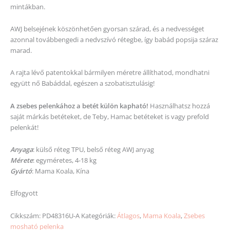
mintákban.
AWJ belsejének köszönhetően gyorsan szárad, és a nedvességet
azonnal továbbengedi a nedvszívó rétegbe, így babád popsija száraz
marad.
A rajta lévő patentokkal bármilyen méretre állíthatod, mondhatni
együtt nő Babáddal, egészen a szobatisztulásig!
A zsebes pelenkához a betét külön kapható!
Használhatsz hozzá
saját márkás betéteket, de Teby, Hamac betéteket is vagy prefold
pelenkát!
Anyaga
: külső réteg TPU, belső réteg AWJ anyag
Mérete
: egyméretes, 4-18 kg
Gyártó
: Mama Koala, Kína
Elfogyott
Cikkszám:
PD48316U-A
Kategóriák:
Átlagos
,
Mama Koala
,
Zsebes
mosható pelenka