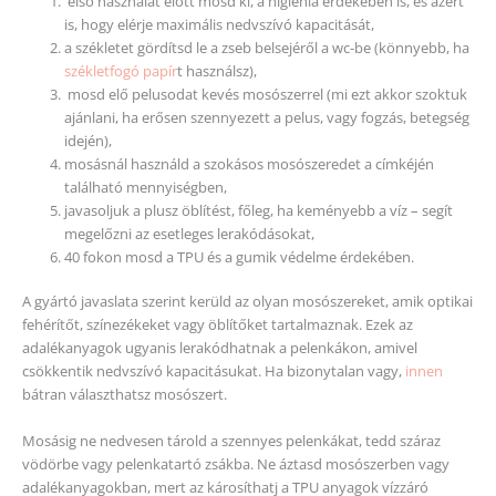
első használat előtt mosd ki, a higiénia érdekében is, és azért
is, hogy elérje maximális nedvszívó kapacitását,
a székletet gördítsd le a zseb belsejéről a wc-be (könnyebb, ha
székletfogó papír
t használsz),
mosd elő pelusodat kevés mosószerrel (mi ezt akkor szoktuk
ajánlani, ha erősen szennyezett a pelus, vagy fogzás, betegség
idején),
mosásnál használd a szokásos mosószeredet a címkéjén
található mennyiségben,
javasoljuk a plusz öblítést, főleg, ha keményebb a víz – segít
megelőzni az esetleges lerakódásokat,
40 fokon mosd a TPU és a gumik védelme érdekében.
A gyártó javaslata szerint kerüld az olyan mosószereket, amik optikai
fehérítőt, színezékeket vagy öblítőket tartalmaznak. Ezek az
adalékanyagok ugyanis lerakódhatnak a pelenkákon, amivel
csökkentik nedvszívó kapacitásukat. Ha bizonytalan vagy,
innen
bátran választhatsz mosószert.
Mosásig ne nedvesen tárold a szennyes pelenkákat, tedd száraz
vödörbe vagy pelenkatartó zsákba. Ne áztasd mosószerben vagy
adalékanyagokban, mert az károsíthatj a TPU anyagok vízzáró