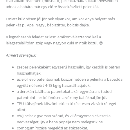
csak alkalomszerűen (mosható) pelenkáznak, sokkal szívesebben
adnak a babára már egy előre összekészített pelenkát.
Emiatt különösen jól jönnek olyankor, amikor Anya helyett más
pelenkáz pl. Apa, Nagyi, bébiszitter, bölcsis dajka.
A legnehezebb feladat az lesz, amikor választanod kell a
lélegzetelállítóan szép vagy nagyon cuki minták közül. 🙂
Amiért szeretjük:
zsebes pelenkaként egyszerű használni, így kezdők is bátran
használhatják,
az elől lévő patentsornak köszönhetően a pelenka a babáddal
együtt nő! ezért 4-18 kg-ig használhatjátok,
a derekán található patentokat akár egymásra is tudod
patentolni – ez különösen a vékony babáknál jön jól,
TPU külsejének köszönhetően tökéletesen vízzáró réteget
alkot,
AWJ belseje gyorsan szárad, és villámgyorsan elvezeti a
nedvességet, így a baba popsija nem melegszik be,
combgumírozása megelőzi az átázásokat,