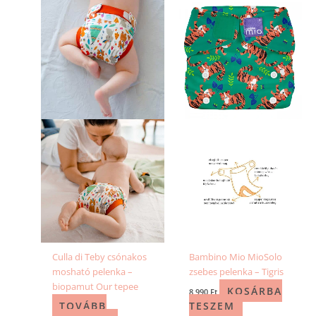
Culla di Teby csónakos
Bambino Mio MioSolo
mosható pelenka –
zsebes pelenka – Tigris
biopamut Our tepee
KOSÁRBA
8 990
Ft
TOVÁBB
TESZEM