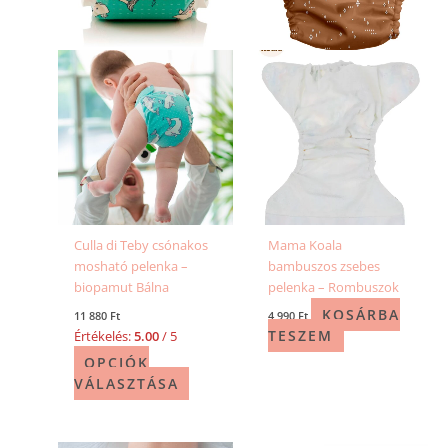
A
változatok
a
termékoldalon
választhatók
ki
Culla di Teby csónakos
Mama Koala
mosható pelenka –
bambuszos zsebes
biopamut Bálna
pelenka – Rombuszok
KOSÁRBA
11 880
Ft
4 990
Ft
TESZEM
Értékelés:
5.00
/ 5
OPCIÓK
VÁLASZTÁSA