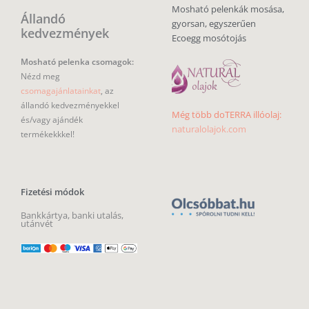
Mosható pelenkák mosása,
Állandó
gyorsan, egyszerűen
kedvezmények
Ecoegg mosótojás
Mosható pelenka csomagok:
Nézd meg
csomagajánlatainkat
, az
állandó kedvezményekkel
Még több doTERRA illóolaj:
és/vagy ajándék
naturalolajok.com
termékekkkel!
Fizetési módok
Bankkártya, banki utalás,
utánvét