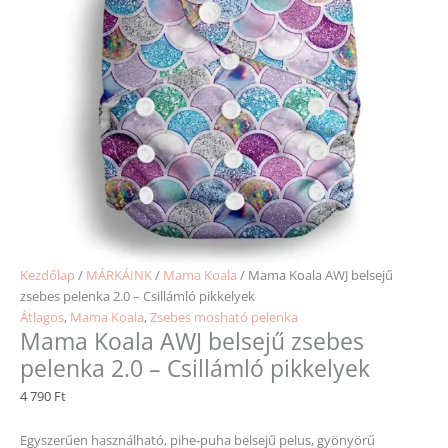
Kezdőlap
/
MÁRKÁINK
/
Mama Koala
/ Mama Koala AWJ belsejű
zsebes pelenka 2.0 – Csillámló pikkelyek
Átlagos
,
Mama Koala
,
Zsebes mosható pelenka
Mama Koala AWJ belsejű zsebes
pelenka 2.0 – Csillámló pikkelyek
4 790
Ft
Egyszerűen használható, pihe-puha belsejű pelus, gyönyörű