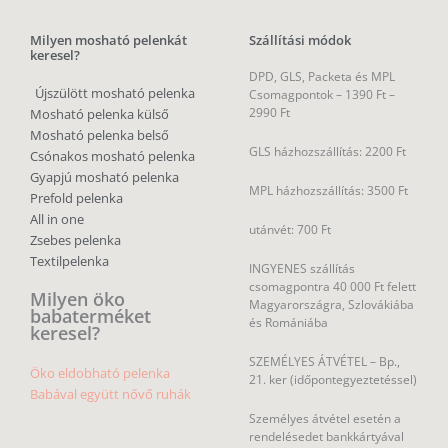
Milyen mosható pelenkát
Szállítási módok
keresel?
DPD, GLS, Packeta és MPL
Újszülött mosható pelenka
Csomagpontok –
1390 Ft –
2990 Ft
Mosható pelenka külső
Mosható pelenka belső
GLS házhozszállítás: 2200 Ft
Csónakos mosható pelenka
Gyapjú mosható pelenka
MPL házhozszállítás: 3500 Ft
Prefold pelenka
All in one
utánvét: 700 Ft
Zsebes pelenka
Textilpelenka
INGYENES szállítás
csomagpontra 40 000 Ft felett
Milyen öko
Magyarországra, Szlovákiába
babaterméket
és Romániába
keresel?
SZEMÉLYES ÁTVÉTEL – Bp.,
Öko eldobható pelenka
21. ker (időpontegyeztetéssel)
Babával együtt nővő ruhák
Személyes átvétel esetén a
rendelésedet bankkártyával