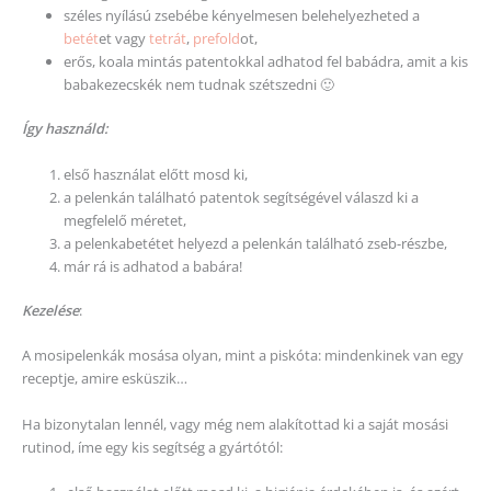
széles nyílású zsebébe kényelmesen belehelyezheted a
betét
et vagy
tetrát
,
prefold
ot,
erős, koala mintás patentokkal adhatod fel babádra, amit a kis
babakezecskék nem tudnak szétszedni 🙂
Így használd:
első használat előtt mosd ki,
a pelenkán található patentok segítségével válaszd ki a
megfelelő méretet,
a pelenkabetétet helyezd a pelenkán található zseb-részbe,
már rá is adhatod a babára!
Kezelése
:
A mosipelenkák mosása olyan, mint a piskóta: mindenkinek van egy
receptje, amire esküszik…
Ha bizonytalan lennél, vagy még nem alakítottad ki a saját mosási
rutinod, íme egy kis segítség a gyártótól: