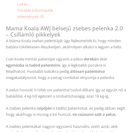
Leírás
További információk
Vélemények (0)
Mama Koala AWJ belsejű zsebes pelenka 2.0
– Csillámló pikkelyek
A Mama Koala zsebes pelenkáját úgy fejlesztették ki, hogy minden
babára tökéletesen illeszkedjen, akármilyen alkatú is legyen a bébi.
Cuki koala-mintás patentjait ugyanis a pelus
derekán
akár
egymásba is tudod patentolni
, így a legkisebb pocakra is
feladhatod. Husisabb babákra pedig
átlósan patentolva
megakadályozod, hogy a vastag combikat elnyomja a pelenka.
A pelus hosszát is több sor patenttal tudod állítani, így az együtt nő a
babáddal, 4 kg-tól egészen a szobatisztaságig, azaz 18 kg-ig.
A zsebes pelenka
csípőjén
is találsz patentokat, ez pedig abban segít,
hogy akárhogy is mozog a kis huncut,
ne csússzon szét a pelus
.
A zsebes pelenkákat nagyon egyszerű használni, ezért azok, akik