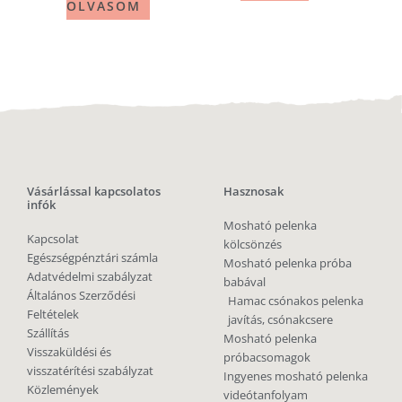
OLVASOM
Vásárlással kapcsolatos
Hasznosak
infók
Mosható pelenka
Kapcsolat
kölcsönzés
Egészségpénztári számla
Mosható pelenka próba
Adatvédelmi szabályzat
babával
Általános Szerződési
Hamac csónakos pelenka
Feltételek
javítás, csónakcsere
Szállítás
Mosható pelenka
Visszaküldési és
próbacsomagok
visszatérítési szabályzat
Ingyenes mosható pelenka
Közlemények
videótanfolyam