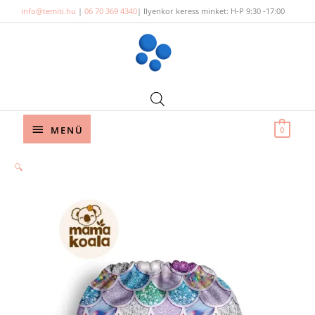
Skip
info@temiti.hu
|
06 70 369 4340
| Ilyenkor keress minket: H-P 9:30 -17:00
to
content
Below
MENÜ
0
Header
🔍