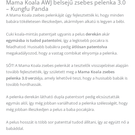
Mama Koala AWJ belsejű zsebes pelenka 3.0
– Kungfu Panda
A Mama Koala zsebes pelenkáját úgy fejlesztették ki, hogy minden
babára tökéletesen illeszkedjen, akármilyen alkatú is legyen a bébi.
Cuki koala-mintás patentjait ugyanis a pelus
derekán
akár
egymásba is tudod patentolni
, így a legkisebb pocakra is
feladhatod. Husisabb babákra pedig
átlósan patentolva
megakadályozod, hogy a vastag combikat elnyomja a pelenka.
SŐT! A Mama Koala zsebes pelenkát a tesztelők visszajelzései alapján
tovább fejlesztették, így született meg a
Mama Koala zsebes
pelenka 3.0 verzió
ja, amely lehetővé teszi, hogy a husisabb babák is
tovább hordhassák.
A pelenka derekán látható dupla patentsort pedig elcsúsztatták
egymás alól, így még jobban variálhatod a pelenka szélességét, hogy
még jobban illeszkedjen a pelus a baba pocakjára.
A pelus hosszát is több sor patenttal tudod állítani, így az együtt nő a
babáddal.