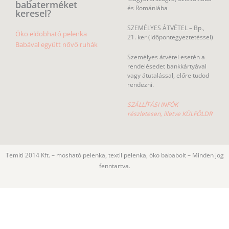
babaterméket
és Romániába
keresel?
SZEMÉLYES ÁTVÉTEL – Bp.,
Öko eldobható pelenka
21. ker (időpontegyeztetéssel)
Babával együtt nővő ruhák
Személyes átvétel esetén a
rendelésedet bankkártyával
vagy átutalással, előre tudod
rendezni.
SZÁLLÍTÁSI INFÓK
részletesen, illetve KÜLFÖLDR
Temiti 2014 Kft. – mosható pelenka, textil pelenka, öko bababolt – Minden jog
fenntartva.