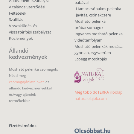
Adatvédelmi szabályzat
babával
Általános Szerződési
Hamac csónakos pelenka
Feltételek
javítás, csónakcsere
Szállítás
Mosható pelenka
Visszaküldési és
próbacsomagok
visszatérítési szabályzat
Ingyenes mosható pelenka
Közlemények
videótanfolyam
Mosható pelenkák mosása,
Állandó
gyorsan, egyszerűen
kedvezmények
Ecoegg mosótojás
Mosható pelenka csomagok:
Nézd meg
csomagajánlatainkat
, az
állandó kedvezményekkel
Még több doTERRA illóolaj:
és/vagy ajándék
naturalolajok.com
termékekkkel!
Fizetési módok