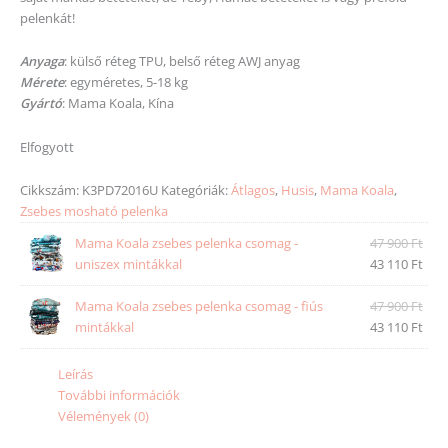
pelenkát!
Anyaga
: külső réteg TPU, belső réteg AWJ anyag
Mérete
: egyméretes, 5-18 kg
Gyártó
: Mama Koala, Kína
Elfogyott
Cikkszám:
K3PD72016U
Kategóriák:
Átlagos
,
Husis
,
Mama Koala
,
Zsebes mosható pelenka
Mama Koala zsebes pelenka csomag -
47 900
Ft
uniszex mintákkal
43 110
Ft
Mama Koala zsebes pelenka csomag - fiús
47 900
Ft
mintákkal
43 110
Ft
Leírás
További információk
Vélemények (0)