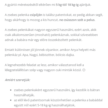
A gyártó méretezésétől eltérően mi
5 kg-tól 18 kg-ig
ajánljuk.
A zsebes pelenka
csípőjén
is találsz patentokat, ez pedig abban segít,
hogy akárhogy is mozog a kis huncut,
ne csússzon szét a pelus
.
A zsebes pelenkákat nagyon egyszerű használni, ezért azok, akik
csak alkalomszerűen (mosható) pelenkáznak, sokkal szívesebben
adnak a babára már egy előre összekészített pelenkát.
Emiatt különösen jól jönnek olyankor, amikor Anya helyett más
pelenkáz pl. Apa, Nagyi, bébiszitter, bölcsis dajka.
A legnehezebb feladat az lesz, amikor választanod kell a
lélegzetelállítóan szép vagy nagyon cuki minták közül. 🙂
Amiért szeretjük:
zsebes pelenkaként egyszerű használni, így kezdők is bátran
használhatják,
az elől lévő patentsornak köszönhetően a pelenka a babáddal
együtt nő! ezért 5-18 kg-ig használhatjátok,