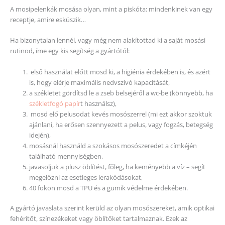
A mosipelenkák mosása olyan, mint a piskóta: mindenkinek van egy
receptje, amire esküszik…
Ha bizonytalan lennél, vagy még nem alakítottad ki a saját mosási
rutinod, íme egy kis segítség a gyártótól:
első használat előtt mosd ki, a higiénia érdekében is, és azért
is, hogy elérje maximális nedvszívó kapacitását,
a székletet gördítsd le a zseb belsejéről a wc-be (könnyebb, ha
székletfogó papír
t használsz),
mosd elő pelusodat kevés mosószerrel (mi ezt akkor szoktuk
ajánlani, ha erősen szennyezett a pelus, vagy fogzás, betegség
idején),
mosásnál használd a szokásos mosószeredet a címkéjén
található mennyiségben,
javasoljuk a plusz öblítést, főleg, ha keményebb a víz – segít
megelőzni az esetleges lerakódásokat,
40 fokon mosd a TPU és a gumik védelme érdekében.
A gyártó javaslata szerint kerüld az olyan mosószereket, amik optikai
fehérítőt, színezékeket vagy öblítőket tartalmaznak. Ezek az