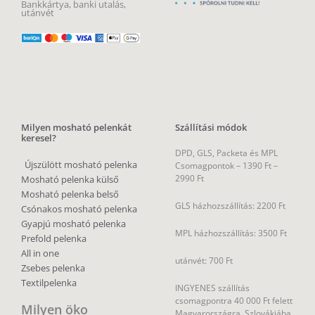
Bankkártya, banki utalás,
utánvét
Milyen mosható pelenkát
Szállítási módok
keresel?
DPD, GLS, Packeta és MPL
Újszülött mosható pelenka
Csomagpontok –
1390 Ft –
2990 Ft
Mosható pelenka külső
Mosható pelenka belső
GLS házhozszállítás: 2200 Ft
Csónakos mosható pelenka
Gyapjú mosható pelenka
MPL házhozszállítás: 3500 Ft
Prefold pelenka
All in one
utánvét: 700 Ft
Zsebes pelenka
Textilpelenka
INGYENES szállítás
csomagpontra 40 000 Ft felett
Milyen öko
Magyarországra, Szlovákiába