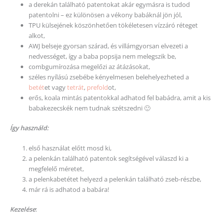
a derekán található patentokat akár egymásra is tudod
patentolni – ez különösen a vékony babáknál jön jól,
TPU külsejének köszönhetően tökéletesen vízzáró réteget
alkot,
AWJ belseje gyorsan szárad, és villámgyorsan elvezeti a
nedvességet, így a baba popsija nem melegszik be,
combgumírozása megelőzi az átázásokat,
széles nyílású zsebébe kényelmesen belehelyezheted a
betét
et vagy
tetrát
,
prefold
ot,
erős, koala mintás patentokkal adhatod fel babádra, amit a kis
babakezecskék nem tudnak szétszedni 🙂
Így használd:
első használat előtt mosd ki,
a pelenkán található patentok segítségével válaszd ki a
megfelelő méretet,
a pelenkabetétet helyezd a pelenkán található zseb-részbe,
már rá is adhatod a babára!
Kezelése
: