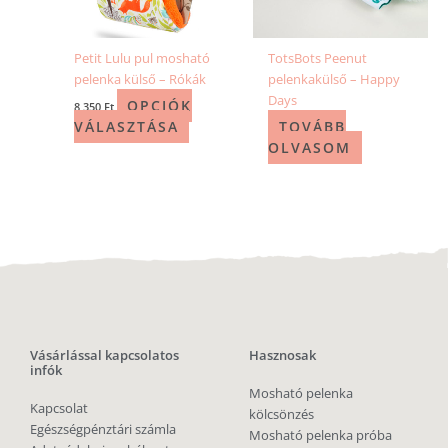
Petit Lulu pul mosható
TotsBots Peenut
pelenka külső – Rókák
pelenkakülső – Happy
Days
OPCIÓK
8 350
Ft
VÁLASZTÁSA
TOVÁBB
OLVASOM
Vásárlással kapcsolatos
Hasznosak
infók
Mosható pelenka
Kapcsolat
kölcsönzés
Egészségpénztári számla
Mosható pelenka próba