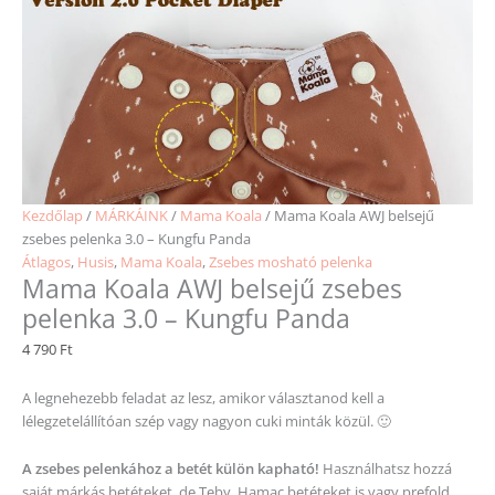
Kezdőlap
/
MÁRKÁINK
/
Mama Koala
/ Mama Koala AWJ belsejű
zsebes pelenka 3.0 – Kungfu Panda
Átlagos
,
Husis
,
Mama Koala
,
Zsebes mosható pelenka
Mama Koala AWJ belsejű zsebes
pelenka 3.0 – Kungfu Panda
4 790
Ft
A legnehezebb feladat az lesz, amikor választanod kell a
lélegzetelállítóan szép vagy nagyon cuki minták közül. 🙂
A zsebes pelenkához a betét külön kapható!
Használhatsz hozzá
saját márkás betéteket, de Teby, Hamac betéteket is vagy prefold