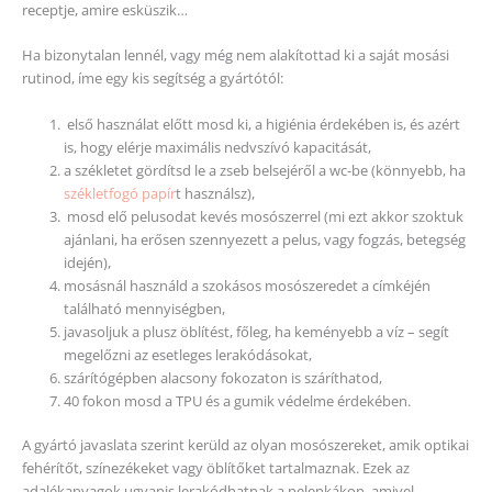
receptje, amire esküszik…
Ha bizonytalan lennél, vagy még nem alakítottad ki a saját mosási
rutinod, íme egy kis segítség a gyártótól:
első használat előtt mosd ki, a higiénia érdekében is, és azért
is, hogy elérje maximális nedvszívó kapacitását,
a székletet gördítsd le a zseb belsejéről a wc-be (könnyebb, ha
székletfogó papír
t használsz),
mosd elő pelusodat kevés mosószerrel (mi ezt akkor szoktuk
ajánlani, ha erősen szennyezett a pelus, vagy fogzás, betegség
idején),
mosásnál használd a szokásos mosószeredet a címkéjén
található mennyiségben,
javasoljuk a plusz öblítést, főleg, ha keményebb a víz – segít
megelőzni az esetleges lerakódásokat,
szárítógépben alacsony fokozaton is száríthatod,
40 fokon mosd a TPU és a gumik védelme érdekében.
A gyártó javaslata szerint kerüld az olyan mosószereket, amik optikai
fehérítőt, színezékeket vagy öblítőket tartalmaznak. Ezek az
adalékanyagok ugyanis lerakódhatnak a pelenkákon, amivel