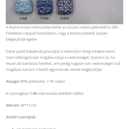
A Mama Koala mikroszálas betét az összes zsebes pelenkához illik!
Tökéletes nappali használatra, vagy a bambuszbetét szuper
kiegészítője éjjelre.
Sokat pisilő babáknál javasoljuk a nedvszívó réteg tetejére tenni,
mert villámgyorsan magába szívja a nedvességet. Ilyenkor jó, ha
teszel alá bambusz betétet, ami pedig nagyon sok nedvességet tud
magában tartani. A kettő egymásnak remek kiegészítője!
Anyaga
: 89% poliészter, 11% nejlon
A csomagban
1 db
mikroszálas betétet találsz.
Mérete
: 39*13 cm
Amiért szeretjük:
szupergyors nedvszívó,