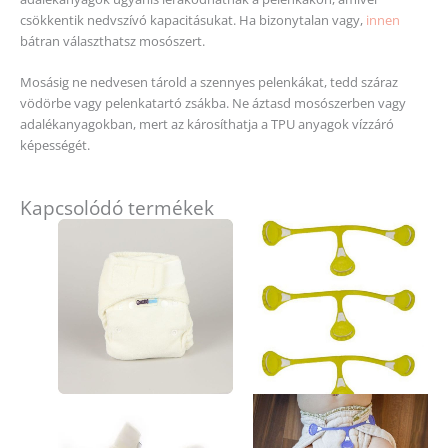
csökkentik nedvszívó kapacitásukat. Ha bizonytalan vagy,
innen
bátran választhatsz mosószert.
Mosásig ne nedvesen tárold a szennyes pelenkákat, tedd száraz
vödörbe vagy pelenkatartó zsákba. Ne áztasd mosószerben vagy
adalékanyagokban, mert az károsíthatja a TPU anyagok vízzáró
képességét.
Kapcsolódó termékek
Ennek
a
terméknek
több
variációja
van.
A
változatok
a
termékoldalon
választhatók