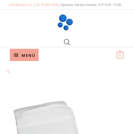
Skip
info@temiti.hu
|
06 70 369 4340
| Ilyenkor keress minket: H-P 9:30 -17:00
to
content
Below
MENÜ
0
Header
🔍