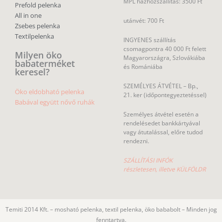
MPL házhozszállítás: 3500 Ft
Prefold pelenka
All in one
utánvét: 700 Ft
Zsebes pelenka
Textilpelenka
INGYENES szállítás
csomagpontra 40 000 Ft felett
Milyen öko
Magyarországra, Szlovákiába
babaterméket
és Romániába
keresel?
SZEMÉLYES ÁTVÉTEL – Bp.,
Öko eldobható pelenka
21. ker (időpontegyeztetéssel)
Babával együtt nővő ruhák
Személyes átvétel esetén a
rendelésedet bankkártyával
vagy átutalással, előre tudod
rendezni.
SZÁLLÍTÁSI INFÓK
részletesen, illetve KÜLFÖLDR
Temiti 2014 Kft. – mosható pelenka, textil pelenka, öko bababolt – Minden jog
fenntartva.