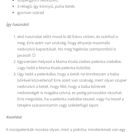
3 rétegű, így könnyű, puha betét,
gyorsan szárad
Így használd:
első használat előtt mosd ki 40 fokos vízben, és szárítsd is
meg. Erre azért van szükség, hogy elnyerje maximális
nedvszívó kapacitását. No meg higiéniás szempontból is
javasolt 🙂
Egyszerűen helyezd a Mama Koala zsebes pelenka zsebébe,
vagy tedd a Mama Koala pelenka külsőbe.
Úgy tedd a pelenkába, hogy a betét ne érintkezzen a baba
bőrével közvetlenül! Erre azért van szükség, mert olyan szuper
nedvszívó a betét, hogy félő, hogy a baba bőrének
nedvességét is magába szívná, ez pedig pirosodást okozhat.
Erre megoldás, ha a pelenka zsebébe teszed, vagy ha teszel a
tetejére szárazontartót vagy székletfogó lapot.
Kezelése
:
A mosipelenkák mosása olyan, mint a piskóta: mindenkinek van egy