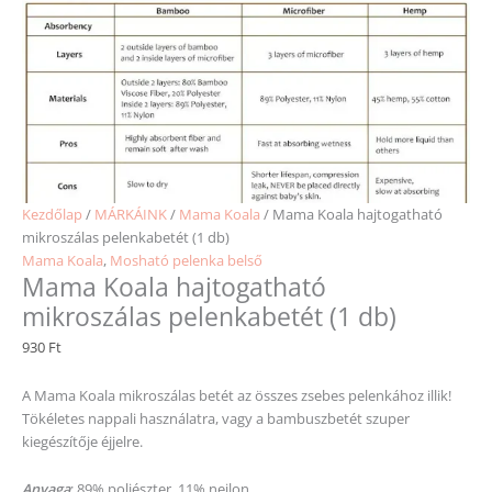
Kezdőlap
/
MÁRKÁINK
/
Mama Koala
/ Mama Koala hajtogatható
mikroszálas pelenkabetét (1 db)
Mama Koala
,
Mosható pelenka belső
Mama Koala hajtogatható
mikroszálas pelenkabetét (1 db)
930
Ft
A Mama Koala mikroszálas betét az összes zsebes pelenkához illik!
Tökéletes nappali használatra, vagy a bambuszbetét szuper
kiegészítője éjjelre.
Anyaga
: 89% poliészter, 11% nejlon