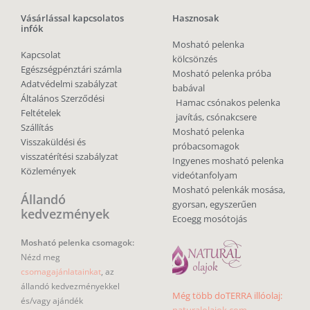
Vásárlással kapcsolatos
Hasznosak
infók
Mosható pelenka
Kapcsolat
kölcsönzés
Egészségpénztári számla
Mosható pelenka próba
Adatvédelmi szabályzat
babával
Általános Szerződési
Hamac csónakos pelenka
Feltételek
javítás, csónakcsere
Szállítás
Mosható pelenka
Visszaküldési és
próbacsomagok
visszatérítési szabályzat
Ingyenes mosható pelenka
Közlemények
videótanfolyam
Mosható pelenkák mosása,
Állandó
gyorsan, egyszerűen
kedvezmények
Ecoegg mosótojás
Mosható pelenka csomagok:
Nézd meg
csomagajánlatainkat
, az
állandó kedvezményekkel
Még több doTERRA illóolaj:
és/vagy ajándék
naturalolajok.com