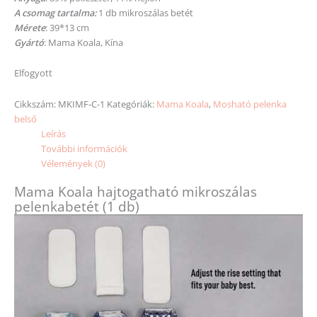
A csomag tartalma:
1 db mikroszálas betét
Mérete
: 39*13 cm
Gyártó
: Mama Koala, Kína
Elfogyott
Cikkszám:
MKIMF-C-1
Kategóriák:
Mama Koala
,
Mosható pelenka
belső
Leírás
További információk
Vélemények (0)
Mama Koala hajtogatható mikroszálas
pelenkabetét (1 db)